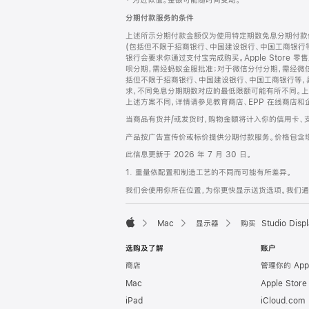
‡ 为近似值。金额可能随时间变动。
注
页
分期付款服务的条件
页
上述所示分期付款金额仅为使用特定期数免息分期付款估
脚
(包括但不限于招商银行、中国建设银行、中国工商银行
银行会要求你通过支付宝完成购买。Apple Store 零
呗分期，需经蚂蚁金服批准；对于微信分付分期，需经微信
括但不限于招商银行、中国建设银行、中国工商银行等，
求，不同免息分期期数对应的最低限额可能有所不同。上述分
上述方案不同，详情请参见教育商店、EPP 在线商店和
当商品有货并/或发货时，购物金额将计入你的信用卡、
产品按广告宣传价或标价提供分期付款服务。价格包含
此信息更新于 2026 年 7 月 30 日。
1. 重量依配置和制造工艺的不同而可能有所差异。
我们会使用你所在位置，为你更快显示送货选项。我们通过你
Mac
显示器
购买 Studio Displ
Apple
选购及了解
账户
商店
管理你的 App
Mac
Apple Stor
iPad
iCloud.com