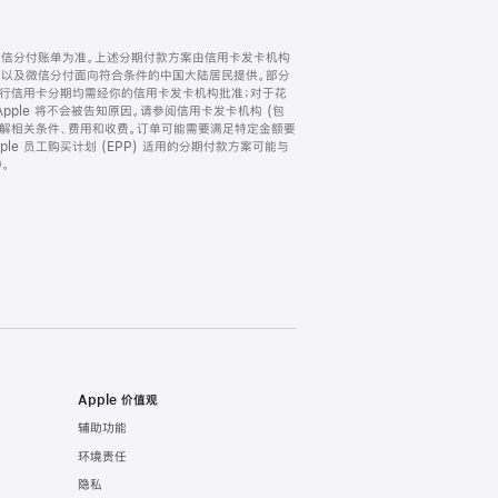
微信分付账单为准。上述分期付款方案由信用卡发卡机构
) 以及微信分付面向符合条件的中国大陆居民提供。部分
家。所有银行信用卡分期均需经你的信用卡发卡机构批准；对于花
ple 将不会被告知原因。请参阅信用卡发卡机构 (包
了解相关条件、费用和收费。订单可能需要满足特定金额要
e 员工购买计划 (EPP) 适用的分期付款方案可能与
。
Apple 价值观
辅助功能
环境责任
隐私