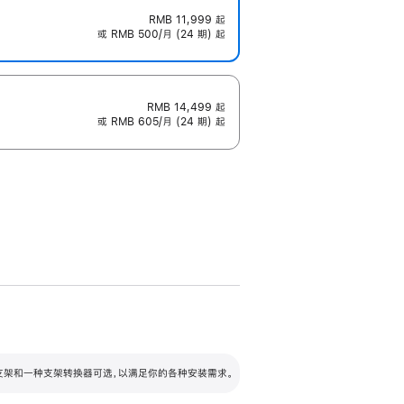
RMB 11,999
起
或 RMB 500/月 (24 期) 起
RMB 14,499
起
或 RMB 605/月 (24 期) 起
配可调倾斜度及高度的支架，额外增加 105
VESA 支架转换器
 有两种支架和一种支架转换器可选，以满足你的各种安装需求。
毫米的高度调节范围。
容的支架 (未随附)