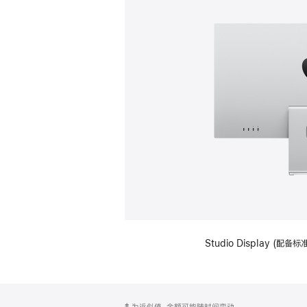
Studio Display (
网
脚