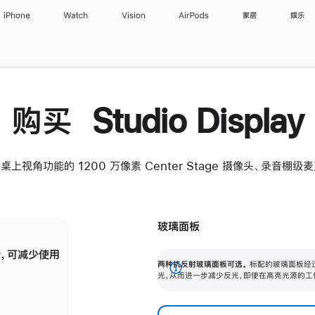
iPhone
Watch
Vision
AirPods
家居
娱乐
购买 Studio Display
桌上视角功能的 1200 万像素 Center Stage 摄像头、录音棚
玻璃面板
，可减少使用
纳米纹理玻璃面板可进一步减少反光，即使在
两种抗反射玻璃面板可选。
标配的玻璃面板经
。
有高亮光源的场所使用，也能保持出色画质。
展
光，从而进一步减少反光，即使在高亮光源的工
开