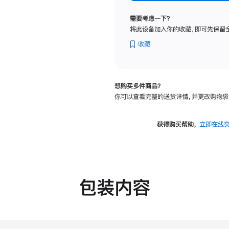
标
准
需要考虑一下？
玻
将此设备加入你的收藏，即可先保留
璃
面
收藏
板
-
可
想购买多件商品？
调
你可以查看完整的送货详情，并更改购物袋
倾
斜
度
获得购买帮助，
立即在线
的
支
架
的
分
包装内容
期
付
款
选
项)