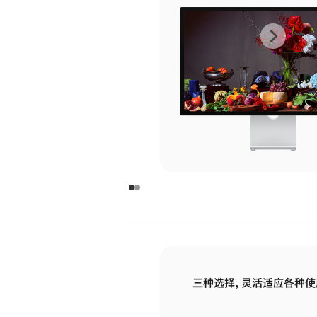
上
下
一
一
张
张
图
图
库
库
图
图
片
片
-
-
玻
玻
璃
璃
三种选择，灵活适应各种使
面
面
板
板