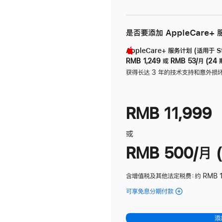
是否要添加 AppleCare+
AppleCare+ 服务计划 (适用于 Stu
RMB 1,249
或
RMB 53/月 (24 
获得长达 3 年的技术支持和意外损
RMB 11,999
或
RMB 500/月 (
含增值税及其他法定税费
：约 RMB 
可享免息分期付款
(Studio
Display
-
添