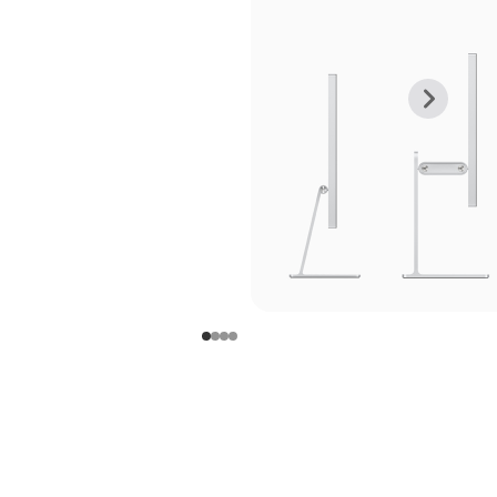
上
下
一
一
张
张
图
图
库
库
图
图
片
片
-
-
支
支
架
架