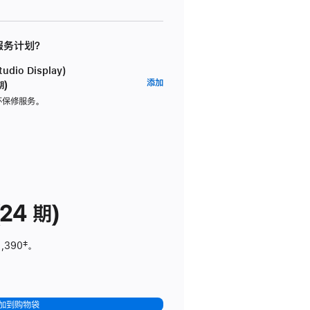
 服务计划？
dio Display)
AppleCare+
添加
期)
服
坏保修服务。
务
计
划
(适
用
于
24 期)
Studio
Display)
1,390
脚
‡。
注
加到购物袋