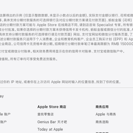
算得出的示例 (仅显示整数数额，未显示小数点以后的金额)，实际支付金额以银行、花呗或
等，具体支持分期付款服务的可选择银行及对应分期付款方案请见付款页面)、蚂蚁金服 (花呗
售店的分期付款方案可能与 Apple Store 在线商店不同，请到店咨询 Specialist 专
分付批准。如果你选择的分期付款方案未获得信用卡发卡机构、蚂蚁金服或微信分付的批准，Ap
具体支持分期付款服务的可选择银行请见付款页面) 网站、支付宝网站和微信分付服务页面，
期付款服务只适用于个人消费者。企业和教育机构客户、企业员工购买计划 (EPP) 和 Appl
企业商店。公司信用卡无资格申请分期。招商银行分期付款单笔订单最高限额为 RMB 150000
支付宝或微信分付账单。相关财务费用将显示在你的信用卡对账单、支付宝或微信账户中。
增值税。所有订单均可享受免费送货服务。
的 IP 地址，或者你在上次访问 Apple 网站时输入的位置信息，找到了你的位置。
ay
Apple Store 商店
商务应用
le 账户
查找零售店
Apple 与商务
e 账户
Genius Bar 天才吧
商务选购
Today at Apple