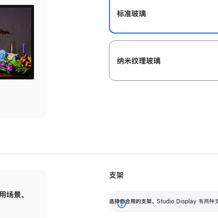
标准玻璃
纳米纹理玻璃
支架
用场景。
标配可调倾斜度的支架，提供 30 度的倾斜度
选
选择你合用的支架。
Studio Display
调节范围。
展