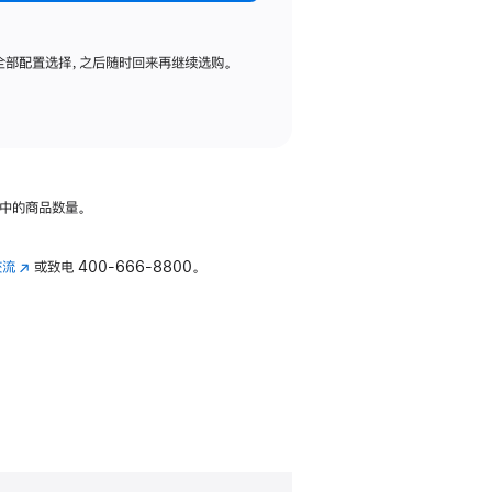
全部配置选择，之后随时回来再继续选购。
中的商品数量。
交流
(在
或致电
400-666-8800。
新
窗
口
中
打
开)