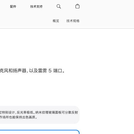
配件
技术支持
概览
技术规格
级麦克风和扬声器，以及雷雳 5 端口。
过特别设计，反光率极低。纳米纹理玻璃面板可分散反射
作场所也能保持出色画质。