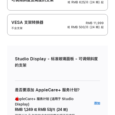
或 RMB 625/月 (24 期) 起
VESA 支架转换器
RMB 11,999
或 RMB 500/月 (24 期) 起
不含支架
Studio Display - 标准玻璃面板 - 可调倾斜度
的支架
是否要添加 AppleCare+ 服务计划？
AppleCare+ 服务计划 (适用于 Studio
AppleC
添加
Display)
服
RMB 1,249
或
RMB 53/月 (24 期)