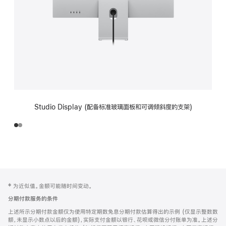
Studio Display (配备标准玻璃面板和可调倾斜度的支架)
网
脚
‡ 为近似值。金额可能随时间变动。
注
页
分期付款服务的条件
页
上述所示分期付款金额仅为使用特定期数免息分期付款估算得出的示例 (仅显示整数数
脚
额，未显示小数点以后的金额)，实际支付金额以银行、花呗或微信分付账单为准。上述分