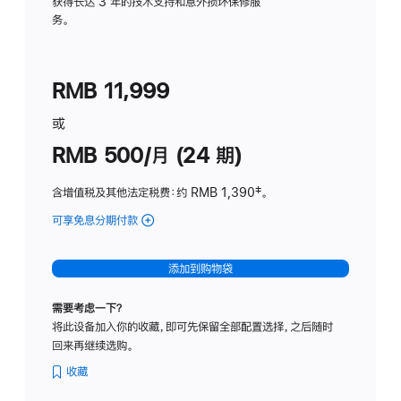
务
获得长达 3 年的技术支持和意外损坏保修服
务。
计
划
(适
RMB 11,999
用
于
或
Studio
RMB 500/月 (24 期)
Display
含增值税及其他法定税费
：约 RMB 1,390
脚
‡。
注
可享免息分期付款
(Studio
Display
-
添加到购物袋
标
准
需要考虑一下？
玻
将此设备加入你的收藏，即可先保留全部配置选择，之后随时
璃
回来再继续选购。
面
板
收藏
-