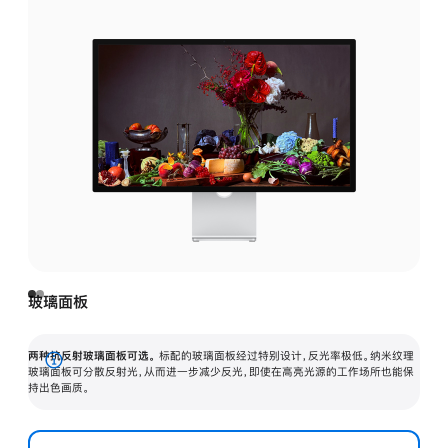
玻璃面板
两种抗反射玻璃面板可选。
标配的玻璃面板经过特别设计，反光率极低。纳米纹理
展
玻璃面板可分散反射光，从而进一步减少反光，即使在高亮光源的工作场所也能保
持出色画质。
开