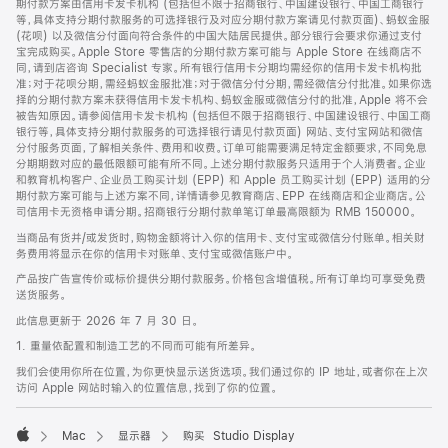
期付款方案由信用卡发卡机构 (包括但不限于招商银行、中国建设银行、中国工商银行
等，具体支持分期付款服务的可选择银行及对应分期付款方案请见付款页面)、蚂蚁金服
(花呗) 以及微信分付面向符合条件的中国大陆居民提供。部分银行会要求你通过支付
宝完成购买。Apple Store 零售店的分期付款方案可能与 Apple Store 在线商店不
同，请到店咨询 Specialist 专家。所有银行信用卡分期均需经你的信用卡发卡机构批
准；对于花呗分期，需经蚂蚁金服批准；对于微信分付分期，需经微信分付批准。如果你选
择的分期付款方案未获得信用卡发卡机构、蚂蚁金服或微信分付的批准，Apple 将不会
被告知原因。请参阅信用卡发卡机构 (包括但不限于招商银行、中国建设银行、中国工商
银行等，具体支持分期付款服务的可选择银行请见付款页面) 网站、支付宝网站和微信
分付服务页面，了解相关条件、费用和收费。订单可能需要满足特定金额要求，不同免息
分期期数对应的最低限额可能有所不同。上述分期付款服务只适用于个人消费者。企业
和教育机构客户、企业员工购买计划 (EPP) 和 Apple 员工购买计划 (EPP) 适用的分
期付款方案可能与上述方案不同，详情请参见教育商店、EPP 在线商店和企业商店。公
司信用卡无资格申请分期。招商银行分期付款单笔订单最高限额为 RMB 150000。
当商品有货并/或发货时，购物金额将计入你的信用卡、支付宝或微信分付账单。相关财
务费用将显示在你的信用卡对账单、支付宝或微信账户中。
产品按广告宣传价或标价提供分期付款服务。价格包含增值税。所有订单均可享受免费
送货服务。
此信息更新于 2026 年 7 月 30 日。
1. 重量依配置和制造工艺的不同而可能有所差异。
我们会使用你所在位置，为你更快显示送货选项。我们通过你的 IP 地址，或者你在上次
访问 Apple 网站时输入的位置信息，找到了你的位置。
Mac
显示器
购买 Studio Display