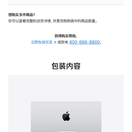
可
调
想购买多件商品？
倾
你可以查看完整的送货详情，并更改购物袋中的商品数量。
斜
度
的
获得购买帮助，
支
立即在线交流
(在
或致电
400-666-8800
。
架
新
的
窗
分
口
包装内容
期
中
付
打
款
开)
选
项)