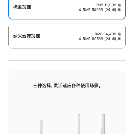
RMB 11,999
起
标准玻璃
或 RMB 500/月 (24 期) 起
RMB 14,499
起
纳米纹理玻璃
或 RMB 605/月 (24 期) 起
三种选择，灵活适应各种使用场景。
标