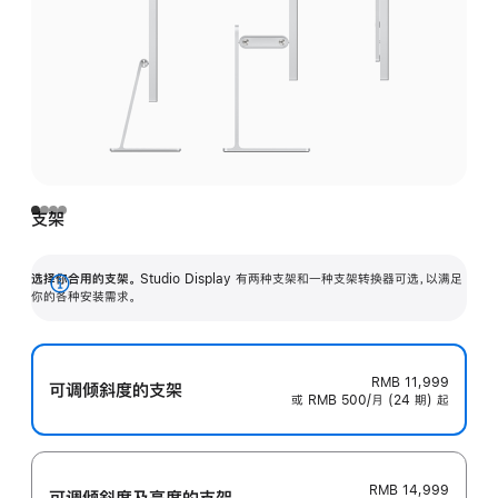
支架
选择你合用的支架。
Studio Display 有两种支架和一种支架转换器可选，以满足
展
你的各种安装需求。
开
RMB 11,999
可调倾斜度的支架
或 RMB 500/月 (24 期) 起
RMB 14,999
可调倾斜度及高‍度的支‍架