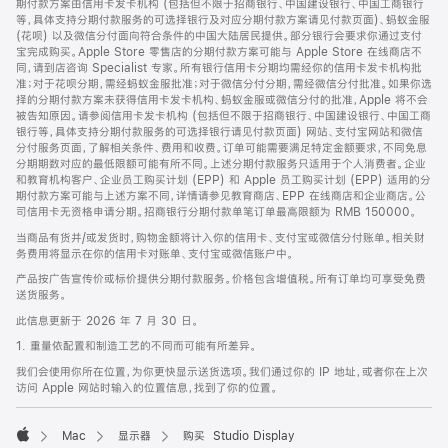
期付款方案由信用卡发卡机构 (包括但不限于招商银行、中国建设银行、中国工商银行
等，具体支持分期付款服务的可选择银行及对应分期付款方案请见付款页面)、蚂蚁金服
(花呗) 以及微信分付面向符合条件的中国大陆居民提供。部分银行会要求你通过支付
宝完成购买。Apple Store 零售店的分期付款方案可能与 Apple Store 在线商店不
同，请到店咨询 Specialist 专家。所有银行信用卡分期均需经你的信用卡发卡机构批
准；对于花呗分期，需经蚂蚁金服批准；对于微信分付分期，需经微信分付批准。如果你选
择的分期付款方案未获得信用卡发卡机构、蚂蚁金服或微信分付的批准，Apple 将不会
被告知原因。请参阅信用卡发卡机构 (包括但不限于招商银行、中国建设银行、中国工商
银行等，具体支持分期付款服务的可选择银行请见付款页面) 网站、支付宝网站和微信
分付服务页面，了解相关条件、费用和收费。订单可能需要满足特定金额要求，不同免息
分期期数对应的最低限额可能有所不同。上述分期付款服务只适用于个人消费者。企业
和教育机构客户、企业员工购买计划 (EPP) 和 Apple 员工购买计划 (EPP) 适用的分
期付款方案可能与上述方案不同，详情请参见教育商店、EPP 在线商店和企业商店。公
司信用卡无资格申请分期。招商银行分期付款单笔订单最高限额为 RMB 150000。
当商品有货并/或发货时，购物金额将计入你的信用卡、支付宝或微信分付账单。相关财
务费用将显示在你的信用卡对账单、支付宝或微信账户中。
产品按广告宣传价或标价提供分期付款服务。价格包含增值税。所有订单均可享受免费
送货服务。
此信息更新于 2026 年 7 月 30 日。
1. 重量依配置和制造工艺的不同而可能有所差异。
我们会使用你所在位置，为你更快显示送货选项。我们通过你的 IP 地址，或者你在上次
访问 Apple 网站时输入的位置信息，找到了你的位置。
Mac
显示器
购买 Studio Display