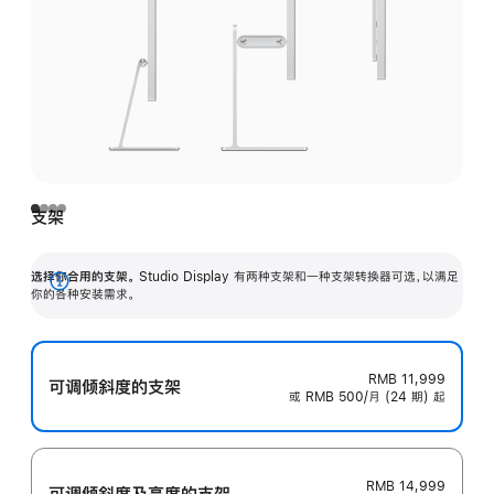
支架
选择你合用的支架。
Studio Display 有两种支架和一种支架转换器可选，以满足
展
你的各种安装需求。
开
RMB 11,999
可调倾斜度的支架
或 RMB 500/月 (24 期) 起
RMB 14,999
可调倾斜度及高‍度的支‍架