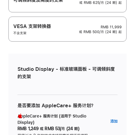
或 RMB 625/月 (24 期) 起
VESA 支架转换器
RMB 11,999
或 RMB 500/月 (24 期) 起
不含支架
Studio Display - 标准玻璃面板 - 可调倾斜度
的支架
是否要添加 AppleCare+ 服务计划？
AppleCare+ 服务计划 (适用于 Studio
AppleC
添加
Display)
服
RMB 1,249
或
RMB 53/月 (24 期)