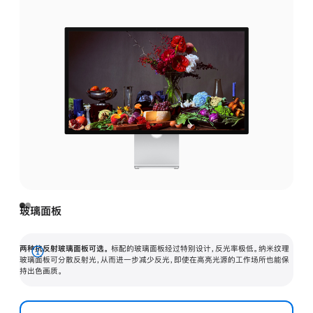
玻璃面板
两种抗反射玻璃面板可选。
标配的玻璃面板经过特别设计，反光率极低。纳米纹理
展
玻璃面板可分散反射光，从而进一步减少反光，即使在高亮光源的工作场所也能保
持出色画质。
开