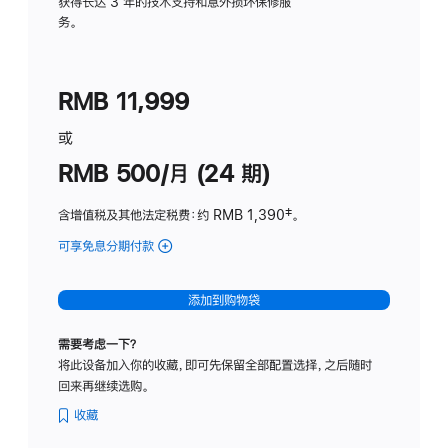
务
获得长达 3 年的技术支持和意外损坏保修服
务。
计
划
(适
RMB 11,999
用
于
或
Studio
RMB 500/月 (24 期)
Display
含增值税及其他法定税费
：约 RMB 1,390
脚
‡。
注
可享免息分期付款
(Studio
Display
-
添加到购物袋
标
准
需要考虑一下？
玻
将此设备加入你的收藏，即可先保留全部配置选择，之后随时
璃
回来再继续选购。
面
板
收藏
-