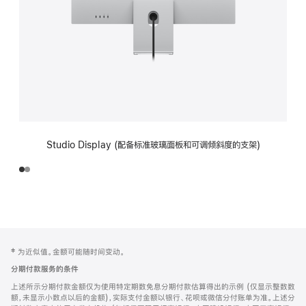
Studio Display (配备标准玻璃面板和可调倾斜度的支架)
网
脚
‡ 为近似值。金额可能随时间变动。
注
页
分期付款服务的条件
页
上述所示分期付款金额仅为使用特定期数免息分期付款估算得出的示例 (仅显示整数数
脚
额，未显示小数点以后的金额)，实际支付金额以银行、花呗或微信分付账单为准。上述分