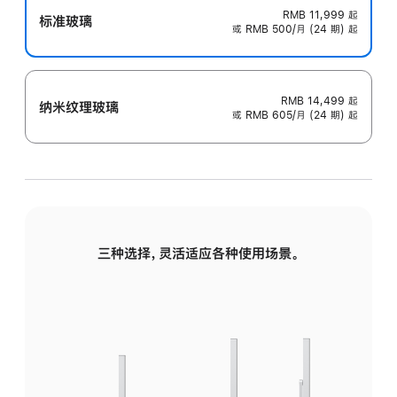
RMB 11,999
起
标准玻璃
或 RMB 500/月 (24 期) 起
RMB 14,499
起
纳米纹理玻璃
或 RMB 605/月 (24 期) 起
三种选择，灵活适应各种使用场景。
标