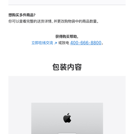
可
调
想购买多件商品？
倾
你可以查看完整的送货详情，并更改购物袋中的商品数量。
斜
度
的
获得购买帮助，
支
立即在线交流
(在
或致电
400-666-8800
。
架
新
的
窗
分
口
包装内容
期
中
付
打
款
开)
选
项)