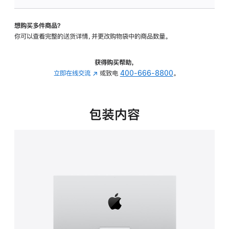
可
调
想购买多件商品？
倾
你可以查看完整的送货详情，并更改购物袋中的商品数量。
斜
度
的
获得购买帮助，
支
立即在线交流
(在
或致电
400-666-8800
。
架
新
的
窗
分
口
包装内容
期
中
付
打
款
开)
选
项)