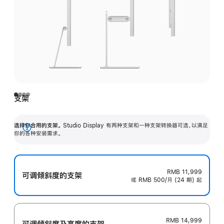
支架
选择你合用的支架。
Studio Display 有两种支架和一种支架转换器可选，以满足
展
你的各种安装需求。
开
RMB 11,999
可调倾斜度的支架
或 RMB 500/月 (24 期) 起
RMB 14,999
可调倾斜度及高‍度的支‍架