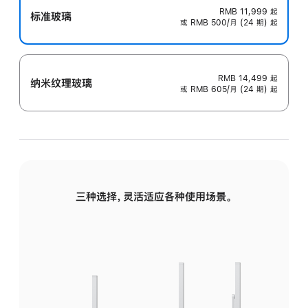
RMB 11,999
起
标准玻璃
或 RMB 500/月 (24 期) 起
RMB 14,499
起
纳米纹理玻璃
或 RMB 605/月 (24 期) 起
三种选择，灵活适应各种使用场景。
标