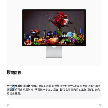
玻璃面板
两种抗反射玻璃面板可选。
标配的玻璃面板经过特别设计，反光率极低。纳米纹理
展
玻璃面板可分散反射光，从而进一步减少反光，即使在高亮光源的工作场所也能保
持出色画质。
开