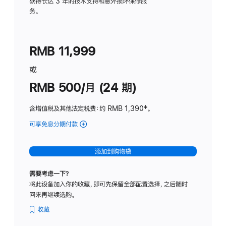
务
获得长达 3 年的技术支持和意外损坏保修服
务。
计
划
(适
RMB 11,999
用
于
或
Studio
RMB 500/月 (24 期)
Display
含增值税及其他法定税费
：约 RMB 1,390
脚
‡。
注
可享免息分期付款
(Studio
Display
-
添加到购物袋
标
准
需要考虑一下？
玻
将此设备加入你的收藏，即可先保留全部配置选择，之后随时
璃
回来再继续选购。
面
板
收藏
-