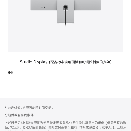
Studio Display (配备标准玻璃面板和可调倾斜度的支架)
网
脚
‡ 为近似值。金额可能随时间变动。
注
页
分期付款服务的条件
页
上述所示分期付款金额仅为使用特定期数免息分期付款估算得出的示例 (仅显示整数数
脚
额，未显示小数点以后的金额)，实际支付金额以银行、花呗或微信分付账单为准。上述分