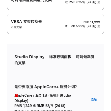
或 RMB 625/月 (24 期) 起
VESA 支架转换器
RMB 11,999
或 RMB 500/月 (24 期) 起
不含支架
Studio Display - 标准玻璃面板 - 可调倾斜度
的支架
是否要添加 AppleCare+ 服务计划？
AppleCare+ 服务计划 (适用于 Studio
AppleC
添加
Display)
服
RMB 1,249
或
RMB 53/月 (24 期)