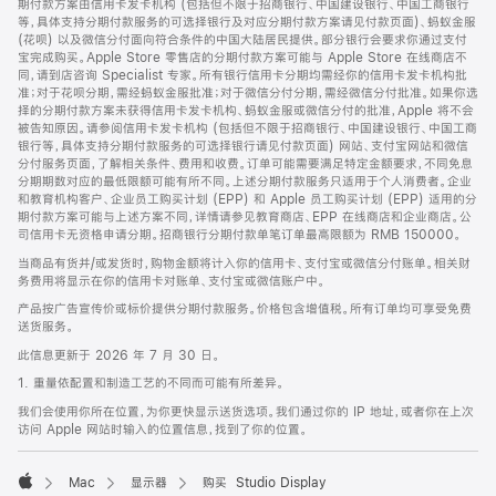
期付款方案由信用卡发卡机构 (包括但不限于招商银行、中国建设银行、中国工商银行
等，具体支持分期付款服务的可选择银行及对应分期付款方案请见付款页面)、蚂蚁金服
(花呗) 以及微信分付面向符合条件的中国大陆居民提供。部分银行会要求你通过支付
宝完成购买。Apple Store 零售店的分期付款方案可能与 Apple Store 在线商店不
同，请到店咨询 Specialist 专家。所有银行信用卡分期均需经你的信用卡发卡机构批
准；对于花呗分期，需经蚂蚁金服批准；对于微信分付分期，需经微信分付批准。如果你选
择的分期付款方案未获得信用卡发卡机构、蚂蚁金服或微信分付的批准，Apple 将不会
被告知原因。请参阅信用卡发卡机构 (包括但不限于招商银行、中国建设银行、中国工商
银行等，具体支持分期付款服务的可选择银行请见付款页面) 网站、支付宝网站和微信
分付服务页面，了解相关条件、费用和收费。订单可能需要满足特定金额要求，不同免息
分期期数对应的最低限额可能有所不同。上述分期付款服务只适用于个人消费者。企业
和教育机构客户、企业员工购买计划 (EPP) 和 Apple 员工购买计划 (EPP) 适用的分
期付款方案可能与上述方案不同，详情请参见教育商店、EPP 在线商店和企业商店。公
司信用卡无资格申请分期。招商银行分期付款单笔订单最高限额为 RMB 150000。
当商品有货并/或发货时，购物金额将计入你的信用卡、支付宝或微信分付账单。相关财
务费用将显示在你的信用卡对账单、支付宝或微信账户中。
产品按广告宣传价或标价提供分期付款服务。价格包含增值税。所有订单均可享受免费
送货服务。
此信息更新于 2026 年 7 月 30 日。
1. 重量依配置和制造工艺的不同而可能有所差异。
我们会使用你所在位置，为你更快显示送货选项。我们通过你的 IP 地址，或者你在上次
访问 Apple 网站时输入的位置信息，找到了你的位置。
Mac
显示器
购买 Studio Display