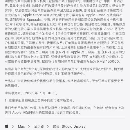
期付款方案由信用卡发卡机构 (包括但不限于招商银行、中国建设银行、中国工商银行
等，具体支持分期付款服务的可选择银行及对应分期付款方案请见付款页面)、蚂蚁金服
(花呗) 以及微信分付面向符合条件的中国大陆居民提供。部分银行会要求你通过支付
宝完成购买。Apple Store 零售店的分期付款方案可能与 Apple Store 在线商店不
同，请到店咨询 Specialist 专家。所有银行信用卡分期均需经你的信用卡发卡机构批
准；对于花呗分期，需经蚂蚁金服批准；对于微信分付分期，需经微信分付批准。如果你选
择的分期付款方案未获得信用卡发卡机构、蚂蚁金服或微信分付的批准，Apple 将不会
被告知原因。请参阅信用卡发卡机构 (包括但不限于招商银行、中国建设银行、中国工商
银行等，具体支持分期付款服务的可选择银行请见付款页面) 网站、支付宝网站和微信
分付服务页面，了解相关条件、费用和收费。订单可能需要满足特定金额要求，不同免息
分期期数对应的最低限额可能有所不同。上述分期付款服务只适用于个人消费者。企业
和教育机构客户、企业员工购买计划 (EPP) 和 Apple 员工购买计划 (EPP) 适用的分
期付款方案可能与上述方案不同，详情请参见教育商店、EPP 在线商店和企业商店。公
司信用卡无资格申请分期。招商银行分期付款单笔订单最高限额为 RMB 150000。
当商品有货并/或发货时，购物金额将计入你的信用卡、支付宝或微信分付账单。相关财
务费用将显示在你的信用卡对账单、支付宝或微信账户中。
产品按广告宣传价或标价提供分期付款服务。价格包含增值税。所有订单均可享受免费
送货服务。
此信息更新于 2026 年 7 月 30 日。
1. 重量依配置和制造工艺的不同而可能有所差异。
我们会使用你所在位置，为你更快显示送货选项。我们通过你的 IP 地址，或者你在上次
访问 Apple 网站时输入的位置信息，找到了你的位置。
Mac
显示器
购买 Studio Display