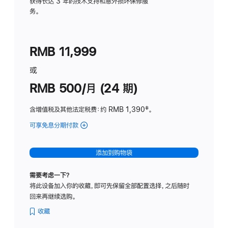
务
获得长达 3 年的技术支持和意外损坏保修服
务。
计
划
(适
RMB 11,999
用
于
或
Studio
RMB 500/月 (24 期)
Display
含增值税及其他法定税费
：约 RMB 1,390
脚
‡。
注
可享免息分期付款
(Studio
Display
-
添加到购物袋
标
准
需要考虑一下？
玻
将此设备加入你的收藏，即可先保留全部配置选择，之后随时
璃
回来再继续选购。
面
板
收藏
-