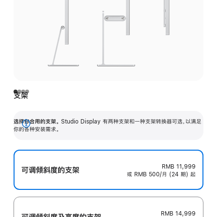
支架
选择你合用的支架。
Studio Display 有两种支架和一种支架转换器可选，以满足
展
你的各种安装需求。
开
RMB 11,999
可调倾斜度的支架
或 RMB 500/月 (24 期) 起
RMB 14,999
可调倾斜度及高‍度的支‍架