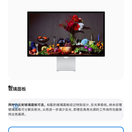
玻璃面板
两种抗反射玻璃面板可选。
标配的玻璃面板经过特别设计，反光率极低。纳米纹理
展
玻璃面板可分散反射光，从而进一步减少反光，即使在高亮光源的工作场所也能保
持出色画质。
开