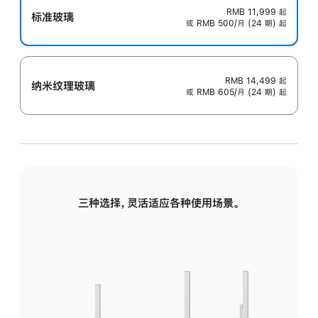
RMB 11,999
起
标准玻璃
或 RMB 500/月 (24 期) 起
RMB 14,499
起
纳米纹理玻璃
或 RMB 605/月 (24 期) 起
三种选择，灵活适应各种使用场景。
标