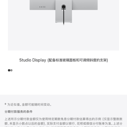
Studio Display (配备标准玻璃面板和可调倾斜度的支架)
网
脚
‡ 为近似值。金额可能随时间变动。
注
页
分期付款服务的条件
页
上述所示分期付款金额仅为使用特定期数免息分期付款估算得出的示例 (仅显示整数数
脚
额，未显示小数点以后的金额)，实际支付金额以银行、花呗或微信分付账单为准。上述分