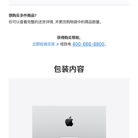
可
调
想购买多件商品？
倾
你可以查看完整的送货详情，并更改购物袋中的商品数量。
斜
度
的
获得购买帮助，
支
立即在线交流
(在
或致电
400-666-8800
。
架
新
的
窗
分
口
包装内容
期
中
付
打
款
开)
选
项)