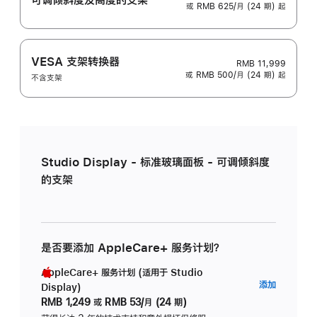
或 RMB 625/月 (24 期) 起
VESA 支架转换器
RMB 11,999
或 RMB 500/月 (24 期) 起
不含支架
Studio Display - 标准玻璃面板 - 可调倾斜度
的支架
是否要添加 AppleCare+ 服务计划？
AppleCare+ 服务计划 (适用于 Studio
AppleC
添加
Display)
服
RMB 1,249
或
RMB 53/月 (24 期)