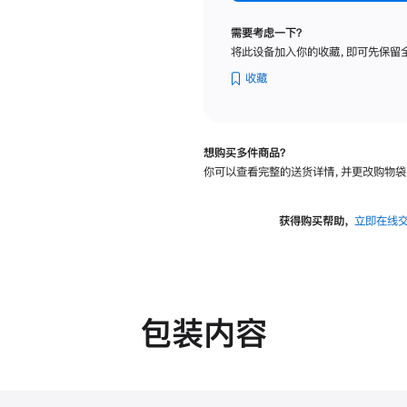
标
准
需要考虑一下？
玻
将此设备加入你的收藏，即可先保留
璃
面
收藏
板
-
可
想购买多件商品？
调
你可以查看完整的送货详情，并更改购物袋
倾
斜
度
获得购买帮助，
立即在线
的
支
架
的
分
包装内容
期
付
款
选
项)