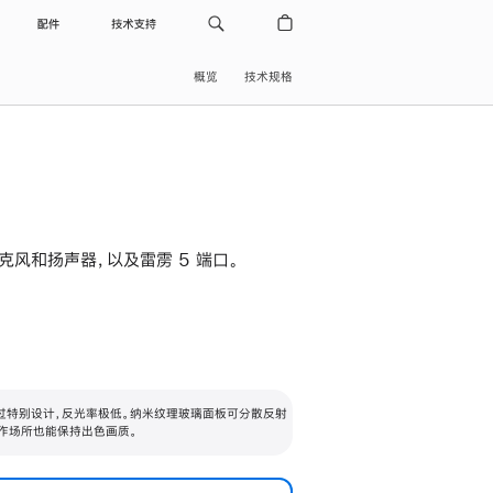
配件
技术支持
概览
技术规格
级麦克风和扬声器，以及雷雳 5 端口。
过特别设计，反光率极低。纳米纹理玻璃面板可分散反射
作场所也能保持出色画质。