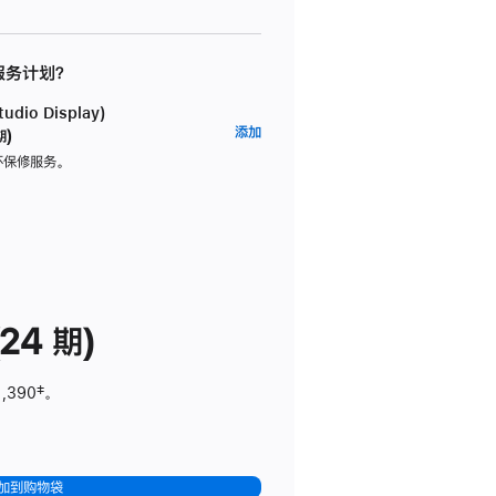
 服务计划？
dio Display)
AppleCare+
添加
期)
服
坏保修服务。
务
计
划
(适
用
于
24 期)
Studio
Display)
1,390
脚
‡。
注
加到购物袋