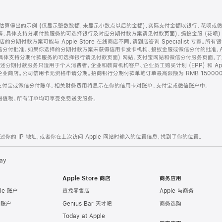
算得出的示例 (仅显示整数数额，未显示小数点以后的金额)，实际支付金额以银行、花呗或
等，具体支持分期付款服务的可选择银行及对应分期付款方案请见付款页面)、蚂蚁金服 (花呗
售店的分期付款方案可能与 Apple Store 在线商店不同，请到店咨询 Specialist 专
分付批准。如果你选择的分期付款方案未获得信用卡发卡机构、蚂蚁金服或微信分付的批准，Ap
具体支持分期付款服务的可选择银行请见付款页面) 网站、支付宝网站和微信分付服务页面，
期付款服务只适用于个人消费者。企业和教育机构客户、企业员工购买计划 (EPP) 和 Appl
企业商店。公司信用卡无资格申请分期。招商银行分期付款单笔订单最高限额为 RMB 150000
支付宝或微信分付账单。相关财务费用将显示在你的信用卡对账单、支付宝或微信账户中。
增值税。所有订单均可享受免费送货服务。
的 IP 地址，或者你在上次访问 Apple 网站时输入的位置信息，找到了你的位置。
ay
Apple Store 商店
商务应用
le 账户
查找零售店
Apple 与商务
e 账户
Genius Bar 天才吧
商务选购
Today at Apple