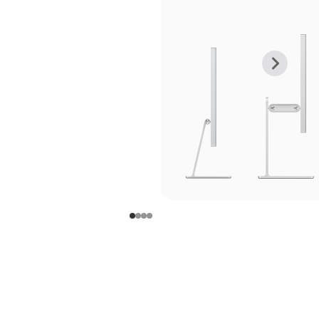
上
下
一
一
张
张
图
图
库
库
图
图
片
片
-
-
支
支
架
架