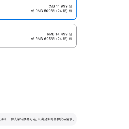
RMB 11,999
起
或 RMB 500/月 (24 期) 起
RMB 14,499
起
或 RMB 605/月 (24 期) 起
配可调倾斜度及高度的支架，额外增加 105
VESA 支架转换器
 有两种支架和一种支架转换器可选，以满足你的各种安装需求。
毫米的高度调节范围。
容的支架 (未随附)