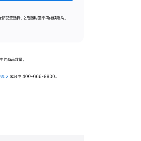
全部配置选择，之后随时回来再继续选购。
中的商品数量。
交流
(在
或致电
400-666-8800。
新
窗
口
中
打
开)