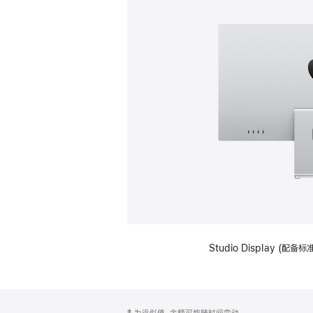
Studio Display (
网
脚