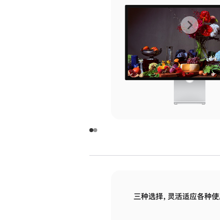
上
下
一
一
张
张
图
图
库
库
图
图
片
片
-
-
玻
玻
璃
璃
三种选择，灵活适应各种使
面
面
板
板