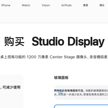
iPhone
Watch
Vision
AirPods
家居
娱乐
购买 Studio Display
桌上视角功能的 1200 万像素 Center Stage 摄像头、录音棚
玻璃面板
，可减少使用
纳米纹理玻璃面板可进一步减少反光，即使在
两种抗反射玻璃面板可选。
标配的玻璃面板经
。
有高亮光源的场所使用，也能保持出色画质。
展
光，从而进一步减少反光，即使在高亮光源的工
开