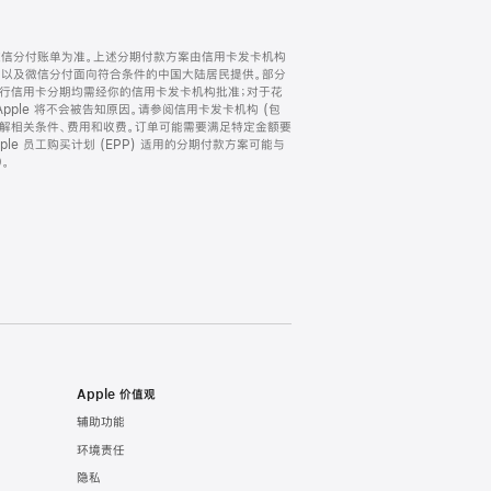
微信分付账单为准。上述分期付款方案由信用卡发卡机构
) 以及微信分付面向符合条件的中国大陆居民提供。部分
家。所有银行信用卡分期均需经你的信用卡发卡机构批准；对于花
ple 将不会被告知原因。请参阅信用卡发卡机构 (包
了解相关条件、费用和收费。订单可能需要满足特定金额要
e 员工购买计划 (EPP) 适用的分期付款方案可能与
。
Apple 价值观
辅助功能
环境责任
隐私