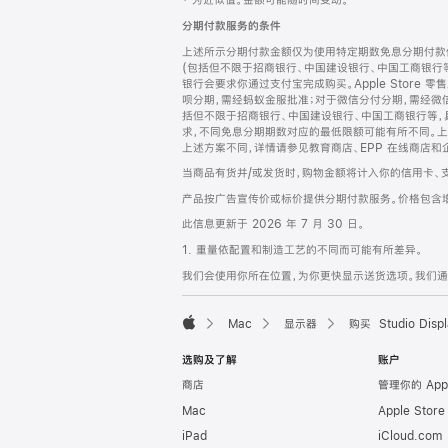
‡ 为近似值。金额可能随时间变动。
注
页
分期付款服务的条件
页
上述所示分期付款金额仅为使用特定期数免息分期付款估
脚
(包括但不限于招商银行、中国建设银行、中国工商银行
银行会要求你通过支付宝完成购买。Apple Store 零
呗分期，需经蚂蚁金服批准；对于微信分付分期，需经微信
括但不限于招商银行、中国建设银行、中国工商银行等，
求，不同免息分期期数对应的最低限额可能有所不同。上述分
上述方案不同，详情请参见教育商店、EPP 在线商店和
当商品有货并/或发货时，购物金额将计入你的信用卡、
产品按广告宣传价或标价提供分期付款服务。价格包含
此信息更新于 2026 年 7 月 30 日。
1. 重量依配置和制造工艺的不同而可能有所差异。
我们会使用你所在位置，为你更快显示送货选项。我们通过你
Mac
显示器
购买 Studio Displ
Apple
选购及了解
账户
商店
管理你的 App
Mac
Apple Stor
iPad
iCloud.com