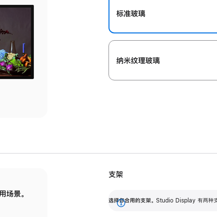
标准玻璃
纳米纹理玻璃
支架
用场景。
标配可调倾斜度的支架，提供 30 度的倾斜度
选
选择你合用的支架。
Studio Display
调节范围。
展