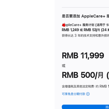
是否要添加 AppleCare+
AppleCare+ 服务计划 (适用于 Stu
RMB 1,249
或
RMB 53/月 (24 
获得长达 3 年的技术支持和意外损
RMB 11,999
或
RMB 500/月 (
含增值税及其他法定税费
：约 RMB 
可享免息分期付款
(Studio
Display
-
添