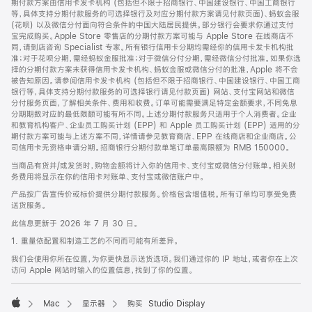
期付款方案由信用卡发卡机构 (包括但不限于招商银行、中国建设银行、中国工商银行
等，具体支持分期付款服务的可选择银行及对应分期付款方案请见付款页面)、蚂蚁金服
(花呗) 以及微信分付面向符合条件的中国大陆居民提供。部分银行会要求你通过支付
宝完成购买。Apple Store 零售店的分期付款方案可能与 Apple Store 在线商店不
同，请到店咨询 Specialist 专家。所有银行信用卡分期均需经你的信用卡发卡机构批
准；对于花呗分期，需经蚂蚁金服批准；对于微信分付分期，需经微信分付批准。如果你选
择的分期付款方案未获得信用卡发卡机构、蚂蚁金服或微信分付的批准，Apple 将不会
被告知原因。请参阅信用卡发卡机构 (包括但不限于招商银行、中国建设银行、中国工商
银行等，具体支持分期付款服务的可选择银行请见付款页面) 网站、支付宝网站和微信
分付服务页面，了解相关条件、费用和收费。订单可能需要满足特定金额要求，不同免息
分期期数对应的最低限额可能有所不同。上述分期付款服务只适用于个人消费者。企业
和教育机构客户、企业员工购买计划 (EPP) 和 Apple 员工购买计划 (EPP) 适用的分
期付款方案可能与上述方案不同，详情请参见教育商店、EPP 在线商店和企业商店。公
司信用卡无资格申请分期。招商银行分期付款单笔订单最高限额为 RMB 150000。
当商品有货并/或发货时，购物金额将计入你的信用卡、支付宝或微信分付账单。相关财
务费用将显示在你的信用卡对账单、支付宝或微信账户中。
产品按广告宣传价或标价提供分期付款服务。价格包含增值税。所有订单均可享受免费
送货服务。
此信息更新于 2026 年 7 月 30 日。
1. 重量依配置和制造工艺的不同而可能有所差异。
我们会使用你所在位置，为你更快显示送货选项。我们通过你的 IP 地址，或者你在上次
访问 Apple 网站时输入的位置信息，找到了你的位置。
Mac
显示器
购买 Studio Display