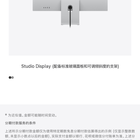
Studio Display (配备标准玻璃面板和可调倾斜度的支架)
网
脚
‡ 为近似值。金额可能随时间变动。
注
页
分期付款服务的条件
页
上述所示分期付款金额仅为使用特定期数免息分期付款估算得出的示例 (仅显示整数数
脚
额，未显示小数点以后的金额)，实际支付金额以银行、花呗或微信分付账单为准。上述分