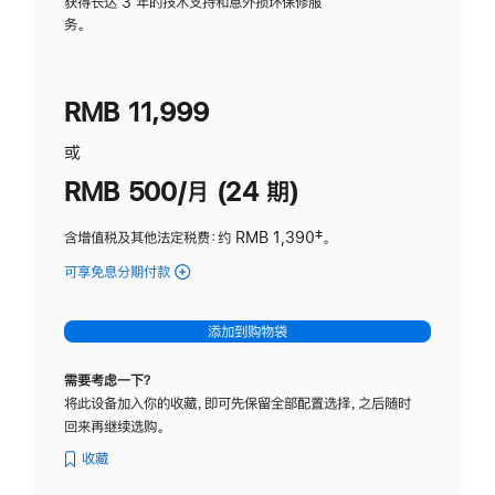
务
获得长达 3 年的技术支持和意外损坏保修服
务。
计
划
(适
RMB 11,999
用
于
或
Studio
RMB 500/月 (24 期)
Display
含增值税及其他法定税费
：约 RMB 1,390
脚
‡。
注
可享免息分期付款
(Studio
Display
-
添加到购物袋
标
准
需要考虑一下？
玻
将此设备加入你的收藏，即可先保留全部配置选择，之后随时
璃
回来再继续选购。
面
板
收藏
-