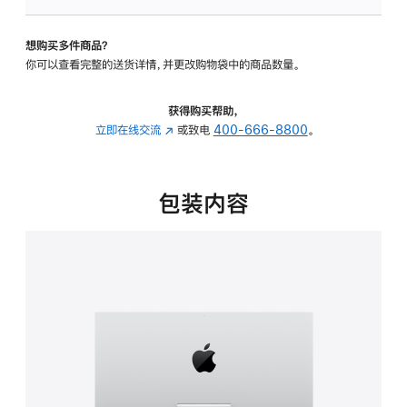
可
调
想购买多件商品？
倾
你可以查看完整的送货详情，并更改购物袋中的商品数量。
斜
度
的
获得购买帮助，
支
立即在线交流
(在
或致电
400-666-8800
。
架
新
的
窗
分
口
包装内容
期
中
付
打
款
开)
选
项)