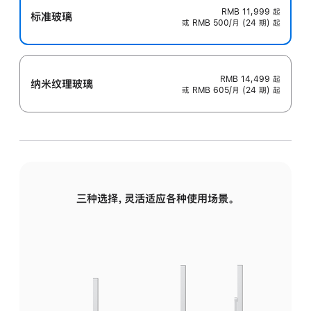
RMB 11,999
起
标准玻璃
或 RMB 500/月 (24 期) 起
RMB 14,499
起
纳米纹理玻璃
或 RMB 605/月 (24 期) 起
三种选择，灵活适应各种使用场景。
标