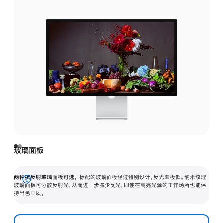
玻璃面板
两种抗反射玻璃面板可选。
标配的玻璃面板经过特别设计，反光率极低。纳米纹理
展
玻璃面板可分散反射光，从而进一步减少反光，即使在高亮光源的工作场所也能保
持出色画质。
开