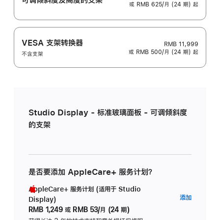
或 RMB 625/月 (24 期) 起
VESA 支架转换器
RMB 11,999
或 RMB 500/月 (24 期) 起
不含支架
Studio Display - 标准玻璃面板 - 可调倾斜度
的支架
是否要添加 AppleCare+ 服务计划？
AppleCare+ 服务计划 (适用于 Studio
AppleC
添加
Display)
服
RMB 1,249
或
RMB 53/月 (24 期)