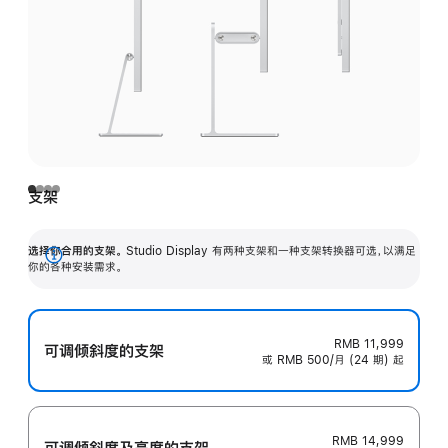
支架
选择你合用的支架。
Studio Display 有两种支架和一种支架转换器可选，以满足
展
你的各种安装需求。
开
RMB 11,999
可调倾斜度的支架
或 RMB 500/月 (24 期) 起
RMB 14,999
可调倾斜度及高‍度的支‍架