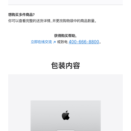
可
调
想购买多件商品？
倾
你可以查看完整的送货详情，并更改购物袋中的商品数量。
斜
度
的
获得购买帮助，
支
立即在线交流
(在
或致电
400-666-8800
。
架
新
的
窗
分
口
包装内容
期
中
付
打
款
开)
选
项)