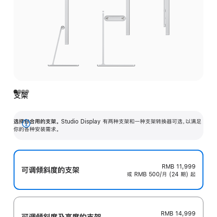
支架
选择你合用的支架。
Studio Display 有两种支架和一种支架转换器可选，以满足
展
你的各种安装需求。
开
RMB 11,999
可调倾斜度的支架
或 RMB 500/月 (24 期) 起
RMB 14,999
可调倾斜度及高‍度的支‍架