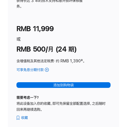
务
获得长达 3 年的技术支持和意外损坏保修服
务。
计
划
(适
RMB 11,999
用
于
或
Studio
RMB 500/月 (24 期)
Display
含增值税及其他法定税费
：约 RMB 1,390
脚
‡。
注
可享免息分期付款
(Studio
Display
-
添加到购物袋
标
准
需要考虑一下？
玻
将此设备加入你的收藏，即可先保留全部配置选择，之后随时
璃
回来再继续选购。
面
板
收藏
-