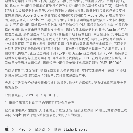
期付款方案由信用卡发卡机构 (包括但不限于招商银行、中国建设银行、中国工商银行
等，具体支持分期付款服务的可选择银行及对应分期付款方案请见付款页面)、蚂蚁金服
(花呗) 以及微信分付面向符合条件的中国大陆居民提供。部分银行会要求你通过支付
宝完成购买。Apple Store 零售店的分期付款方案可能与 Apple Store 在线商店不
同，请到店咨询 Specialist 专家。所有银行信用卡分期均需经你的信用卡发卡机构批
准；对于花呗分期，需经蚂蚁金服批准；对于微信分付分期，需经微信分付批准。如果你选
择的分期付款方案未获得信用卡发卡机构、蚂蚁金服或微信分付的批准，Apple 将不会
被告知原因。请参阅信用卡发卡机构 (包括但不限于招商银行、中国建设银行、中国工商
银行等，具体支持分期付款服务的可选择银行请见付款页面) 网站、支付宝网站和微信
分付服务页面，了解相关条件、费用和收费。订单可能需要满足特定金额要求，不同免息
分期期数对应的最低限额可能有所不同。上述分期付款服务只适用于个人消费者。企业
和教育机构客户、企业员工购买计划 (EPP) 和 Apple 员工购买计划 (EPP) 适用的分
期付款方案可能与上述方案不同，详情请参见教育商店、EPP 在线商店和企业商店。公
司信用卡无资格申请分期。招商银行分期付款单笔订单最高限额为 RMB 150000。
当商品有货并/或发货时，购物金额将计入你的信用卡、支付宝或微信分付账单。相关财
务费用将显示在你的信用卡对账单、支付宝或微信账户中。
产品按广告宣传价或标价提供分期付款服务。价格包含增值税。所有订单均可享受免费
送货服务。
此信息更新于 2026 年 7 月 30 日。
1. 重量依配置和制造工艺的不同而可能有所差异。
我们会使用你所在位置，为你更快显示送货选项。我们通过你的 IP 地址，或者你在上次
访问 Apple 网站时输入的位置信息，找到了你的位置。
Mac
显示器
购买 Studio Display