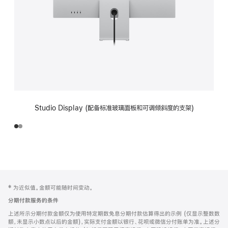
Studio Display (配备标准玻璃面板和可调倾斜度的支架)
网
脚
‡ 为近似值。金额可能随时间变动。
注
页
分期付款服务的条件
页
上述所示分期付款金额仅为使用特定期数免息分期付款估算得出的示例 (仅显示整数数
脚
额，未显示小数点以后的金额)，实际支付金额以银行、花呗或微信分付账单为准。上述分