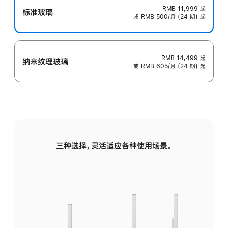
RMB 11,999
起
标准玻璃
或 RMB 500/月 (24 期) 起
RMB 14,499
起
纳米纹理玻璃
或 RMB 605/月 (24 期) 起
三种选择，灵活适应各种使用场景。
标