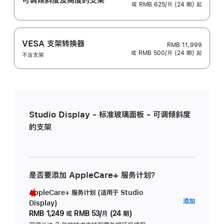
或 RMB 625/月 (24 期) 起
VESA 支架转换器
RMB 11,999
或 RMB 500/月 (24 期) 起
不含支架
Studio Display - 标准玻璃面板 - 可调倾斜度
的支架
是否要添加 AppleCare+ 服务计划？
AppleCare+ 服务计划 (适用于 Studio
AppleC
添加
Display)
服
RMB 1,249
或
RMB 53/月 (24 期)