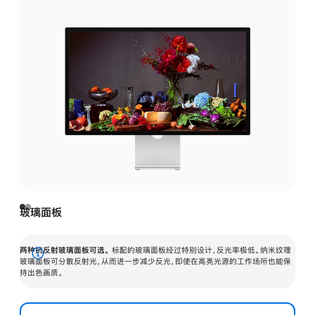
玻璃面板
两种抗反射玻璃面板可选。
标配的玻璃面板经过特别设计，反光率极低。纳米纹理
展
玻璃面板可分散反射光，从而进一步减少反光，即使在高亮光源的工作场所也能保
持出色画质。
开