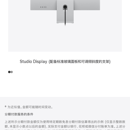
Studio Display (配备标准玻璃面板和可调倾斜度的支架)
网
脚
‡ 为近似值。金额可能随时间变动。
注
页
分期付款服务的条件
页
上述所示分期付款金额仅为使用特定期数免息分期付款估算得出的示例 (仅显示整数数
脚
额，未显示小数点以后的金额)，实际支付金额以银行、花呗或微信分付账单为准。上述分