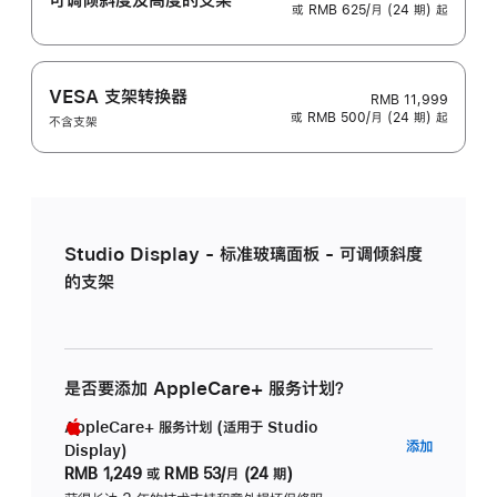
或 RMB 625/月 (24 期) 起
VESA 支架转换器
RMB 11,999
或 RMB 500/月 (24 期) 起
不含支架
Studio Display - 标准玻璃面板 - 可调倾斜度
的支架
是否要添加 AppleCare+ 服务计划？
AppleCare+ 服务计划 (适用于 Studio
AppleC
添加
Display)
服
RMB 1,249
或
RMB 53/月 (24 期)