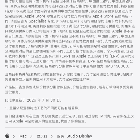
期付款方案由信用卡发卡机构 (包括但不限于招商银行、中国建设银行、中国工商银行
等，具体支持分期付款服务的可选择银行及对应分期付款方案请见付款页面)、蚂蚁金服
(花呗) 以及微信分付面向符合条件的中国大陆居民提供。部分银行会要求你通过支付
宝完成购买。Apple Store 零售店的分期付款方案可能与 Apple Store 在线商店不
同，请到店咨询 Specialist 专家。所有银行信用卡分期均需经你的信用卡发卡机构批
准；对于花呗分期，需经蚂蚁金服批准；对于微信分付分期，需经微信分付批准。如果你选
择的分期付款方案未获得信用卡发卡机构、蚂蚁金服或微信分付的批准，Apple 将不会
被告知原因。请参阅信用卡发卡机构 (包括但不限于招商银行、中国建设银行、中国工商
银行等，具体支持分期付款服务的可选择银行请见付款页面) 网站、支付宝网站和微信
分付服务页面，了解相关条件、费用和收费。订单可能需要满足特定金额要求，不同免息
分期期数对应的最低限额可能有所不同。上述分期付款服务只适用于个人消费者。企业
和教育机构客户、企业员工购买计划 (EPP) 和 Apple 员工购买计划 (EPP) 适用的分
期付款方案可能与上述方案不同，详情请参见教育商店、EPP 在线商店和企业商店。公
司信用卡无资格申请分期。招商银行分期付款单笔订单最高限额为 RMB 150000。
当商品有货并/或发货时，购物金额将计入你的信用卡、支付宝或微信分付账单。相关财
务费用将显示在你的信用卡对账单、支付宝或微信账户中。
产品按广告宣传价或标价提供分期付款服务。价格包含增值税。所有订单均可享受免费
送货服务。
此信息更新于 2026 年 7 月 30 日。
1. 重量依配置和制造工艺的不同而可能有所差异。
我们会使用你所在位置，为你更快显示送货选项。我们通过你的 IP 地址，或者你在上次
访问 Apple 网站时输入的位置信息，找到了你的位置。
Mac
显示器
购买 Studio Display