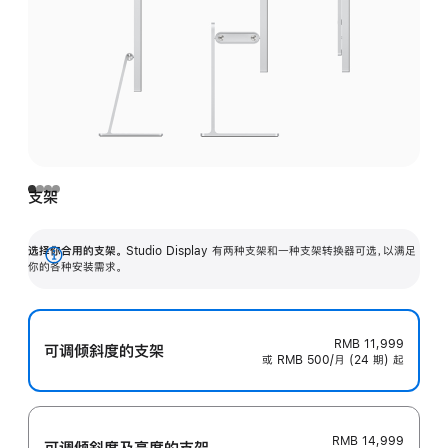
支架
选择你合用的支架。
Studio Display 有两种支架和一种支架转换器可选，以满足
展
你的各种安装需求。
开
RMB 11,999
可调倾斜度的支架
或 RMB 500/月 (24 期) 起
RMB 14,999
可调倾斜度及高‍度的支‍架