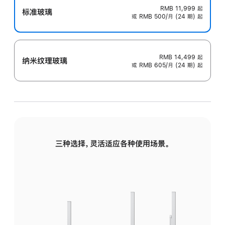
RMB 11,999
起
标准玻璃
或 RMB 500/月 (24 期) 起
RMB 14,499
起
纳米纹理玻璃
或 RMB 605/月 (24 期) 起
三种选择，灵活适应各种使用场景。
标