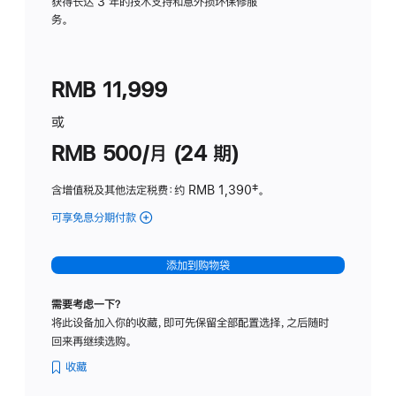
务
获得长达 3 年的技术支持和意外损坏保修服
务。
计
划
(适
RMB 11,999
用
于
或
Studio
RMB 500/月 (24 期)
Display
含增值税及其他法定税费
：约 RMB 1,390
脚
‡。
注
可享免息分期付款
(Studio
Display
-
添加到购物袋
标
准
需要考虑一下？
玻
将此设备加入你的收藏，即可先保留全部配置选择，之后随时
璃
回来再继续选购。
面
板
收藏
-