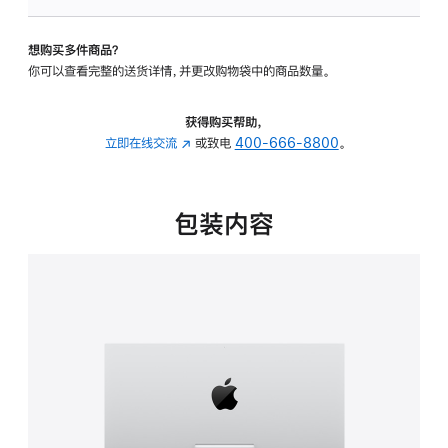
可
调
想购买多件商品？
倾
你可以查看完整的送货详情，并更改购物袋中的商品数量。
斜
度
的
获得购买帮助，
支
立即在线交流
(在
或致电
400-666-8800
。
架
新
的
窗
分
口
包装内容
期
中
付
打
款
开)
选
项)