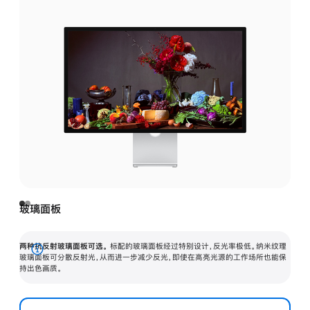
玻璃面板
两种抗反射玻璃面板可选。
标配的玻璃面板经过特别设计，反光率极低。纳米纹理
展
玻璃面板可分散反射光，从而进一步减少反光，即使在高亮光源的工作场所也能保
持出色画质。
开