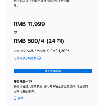
务
获得长达 3 年的技术支持和意外损坏保修服
务。
计
划
(适
RMB 11,999
用
于
或
Studio
RMB 500/月 (24 期)
Display
含增值税及其他法定税费
：约 RMB 1,390
脚
‡。
注
可享免息分期付款
(Studio
Display
-
添加到购物袋
标
准
需要考虑一下？
玻
将此设备加入你的收藏，即可先保留全部配置选择，之后随时
璃
回来再继续选购。
面
板
收藏
-