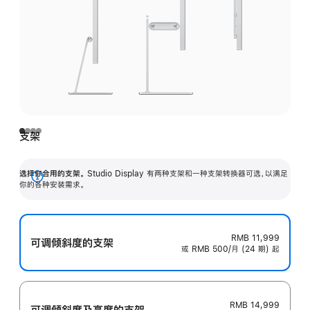
支架
选择你合用的支架。
Studio Display 有两种支架和一种支架转换器可选，以满足
展
你的各种安装需求。
开
RMB 11,999
可调倾斜度的支架
或 RMB 500/月 (24 期) 起
RMB 14,999
可调倾斜度及高‍度的支‍架