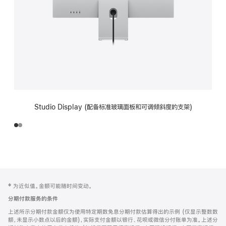
Studio Display (配备标准玻璃面板和可调倾斜度的支架)
网
脚
‡ 为近似值。金额可能随时间变动。
注
页
分期付款服务的条件
页
上述所示分期付款金额仅为使用特定期数免息分期付款估算得出的示例 (仅显示整数数
脚
额，未显示小数点以后的金额)，实际支付金额以银行、花呗或微信分付账单为准。上述分