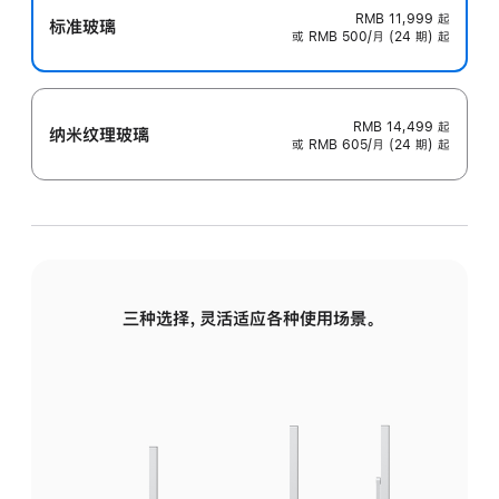
RMB 11,999
起
标准玻璃
或 RMB 500/月 (24 期) 起
RMB 14,499
起
纳米纹理玻璃
或 RMB 605/月 (24 期) 起
三种选择，灵活适应各种使用场景。
标