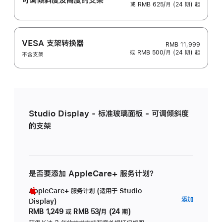
或 RMB 625/月 (24 期) 起
VESA 支架转换器
RMB 11,999
或 RMB 500/月 (24 期) 起
不含支架
Studio Display - 标准玻璃面板 - 可调倾斜度
的支架
是否要添加 AppleCare+ 服务计划？
AppleCare+ 服务计划 (适用于 Studio
AppleC
添加
Display)
服
RMB 1,249
或
RMB 53/月 (24 期)