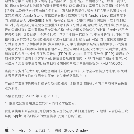
期付款方案由信用卡发卡机构 (包括但不限于招商银行、中国建设银行、中国工商银行
等，具体支持分期付款服务的可选择银行及对应分期付款方案请见付款页面)、蚂蚁金服
(花呗) 以及微信分付面向符合条件的中国大陆居民提供。部分银行会要求你通过支付
宝完成购买。Apple Store 零售店的分期付款方案可能与 Apple Store 在线商店不
同，请到店咨询 Specialist 专家。所有银行信用卡分期均需经你的信用卡发卡机构批
准；对于花呗分期，需经蚂蚁金服批准；对于微信分付分期，需经微信分付批准。如果你选
择的分期付款方案未获得信用卡发卡机构、蚂蚁金服或微信分付的批准，Apple 将不会
被告知原因。请参阅信用卡发卡机构 (包括但不限于招商银行、中国建设银行、中国工商
银行等，具体支持分期付款服务的可选择银行请见付款页面) 网站、支付宝网站和微信
分付服务页面，了解相关条件、费用和收费。订单可能需要满足特定金额要求，不同免息
分期期数对应的最低限额可能有所不同。上述分期付款服务只适用于个人消费者。企业
和教育机构客户、企业员工购买计划 (EPP) 和 Apple 员工购买计划 (EPP) 适用的分
期付款方案可能与上述方案不同，详情请参见教育商店、EPP 在线商店和企业商店。公
司信用卡无资格申请分期。招商银行分期付款单笔订单最高限额为 RMB 150000。
当商品有货并/或发货时，购物金额将计入你的信用卡、支付宝或微信分付账单。相关财
务费用将显示在你的信用卡对账单、支付宝或微信账户中。
产品按广告宣传价或标价提供分期付款服务。价格包含增值税。所有订单均可享受免费
送货服务。
此信息更新于 2026 年 7 月 30 日。
1. 重量依配置和制造工艺的不同而可能有所差异。
我们会使用你所在位置，为你更快显示送货选项。我们通过你的 IP 地址，或者你在上次
访问 Apple 网站时输入的位置信息，找到了你的位置。
Mac
显示器
购买 Studio Display