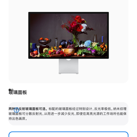
玻璃面板
两种抗反射玻璃面板可选。
标配的玻璃面板经过特别设计，反光率极低。纳米纹理
展
玻璃面板可分散反射光，从而进一步减少反光，即使在高亮光源的工作场所也能保
持出色画质。
开