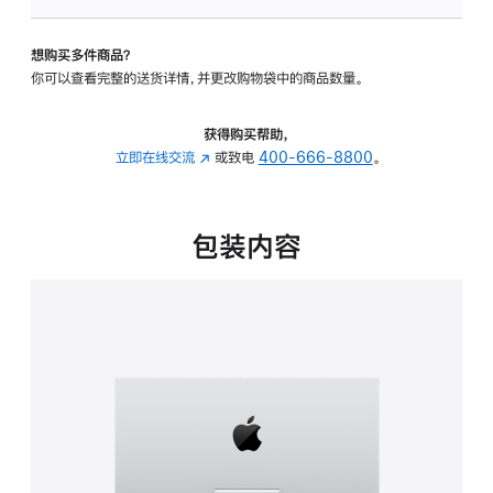
可
调
想购买多件商品？
倾
你可以查看完整的送货详情，并更改购物袋中的商品数量。
斜
度
的
获得购买帮助，
支
立即在线交流
(在
或致电
400-666-8800
。
架
新
的
窗
分
口
包装内容
期
中
付
打
款
开)
选
项)