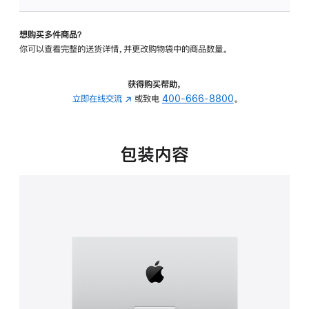
可
调
想购买多件商品？
倾
你可以查看完整的送货详情，并更改购物袋中的商品数量。
斜
度
的
获得购买帮助，
支
立即在线交流
(在
或致电
400-666-8800
。
架
新
的
窗
分
口
包装内容
期
中
付
打
款
开)
选
项)