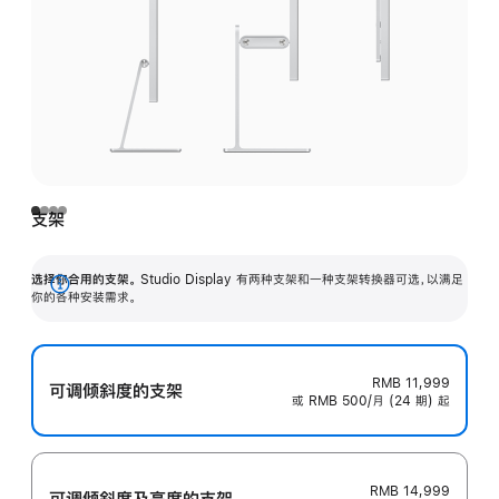
支架
选择你合用的支架。
Studio Display 有两种支架和一种支架转换器可选，以满足
展
你的各种安装需求。
开
RMB 11,999
可调倾斜度的支架
或 RMB 500/月 (24 期) 起
RMB 14,999
可调倾斜度及高‍度的支‍架