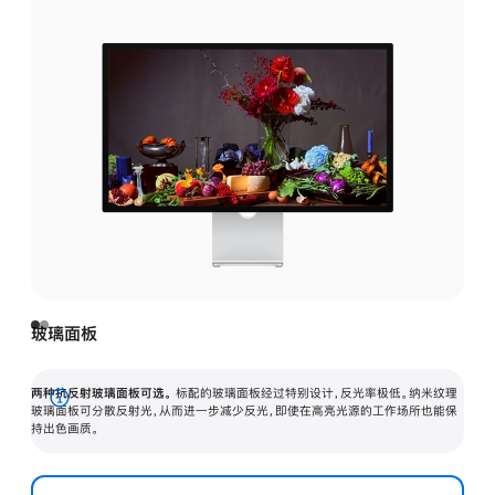
玻璃面板
两种抗反射玻璃面板可选。
标配的玻璃面板经过特别设计，反光率极低。纳米纹理
展
玻璃面板可分散反射光，从而进一步减少反光，即使在高亮光源的工作场所也能保
持出色画质。
开