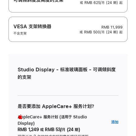
或 RMB 625/月 (24 期) 起
VESA 支架转换器
RMB 11,999
或 RMB 500/月 (24 期) 起
不含支架
Studio Display - 标准玻璃面板 - 可调倾斜度
的支架
是否要添加 AppleCare+ 服务计划？
AppleCare+ 服务计划 (适用于 Studio
AppleC
添加
Display)
服
RMB 1,249
或
RMB 53/月 (24 期)