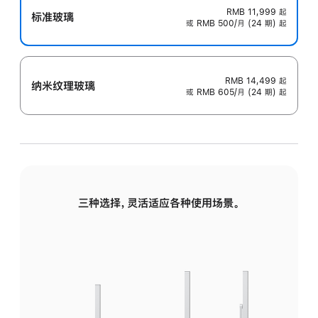
RMB 11,999
起
标准玻璃
或 RMB 500/月 (24 期) 起
RMB 14,499
起
纳米纹理玻璃
或 RMB 605/月 (24 期) 起
三种选择，灵活适应各种使用场景。
标