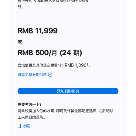
务
获得长达 3 年的技术支持和意外损坏保修服
务。
计
划
(适
RMB 11,999
用
于
或
Studio
RMB 500/月 (24 期)
Display
含增值税及其他法定税费
：约 RMB 1,390
脚
‡。
注
可享免息分期付款
(Studio
Display
-
添加到购物袋
标
准
需要考虑一下？
玻
将此设备加入你的收藏，即可先保留全部配置选择，之后随时
璃
回来再继续选购。
面
板
收藏
-