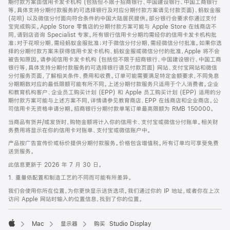
期付款方案由信用卡发卡机构 (包括但不限于招商银行、中国建设银行、中国工商银行
等，具体支持分期付款服务的可选择银行及对应分期付款方案请见付款页面)、蚂蚁金服
(花呗) 以及微信分付面向符合条件的中国大陆居民提供。部分银行会要求你通过支付
宝完成购买。Apple Store 零售店的分期付款方案可能与 Apple Store 在线商店不
同，请到店咨询 Specialist 专家。所有银行信用卡分期均需经你的信用卡发卡机构批
准；对于花呗分期，需经蚂蚁金服批准；对于微信分付分期，需经微信分付批准。如果你选
择的分期付款方案未获得信用卡发卡机构、蚂蚁金服或微信分付的批准，Apple 将不会
被告知原因。请参阅信用卡发卡机构 (包括但不限于招商银行、中国建设银行、中国工商
银行等，具体支持分期付款服务的可选择银行请见付款页面) 网站、支付宝网站和微信
分付服务页面，了解相关条件、费用和收费。订单可能需要满足特定金额要求，不同免息
分期期数对应的最低限额可能有所不同。上述分期付款服务只适用于个人消费者。企业
和教育机构客户、企业员工购买计划 (EPP) 和 Apple 员工购买计划 (EPP) 适用的分
期付款方案可能与上述方案不同，详情请参见教育商店、EPP 在线商店和企业商店。公
司信用卡无资格申请分期。招商银行分期付款单笔订单最高限额为 RMB 150000。
当商品有货并/或发货时，购物金额将计入你的信用卡、支付宝或微信分付账单。相关财
务费用将显示在你的信用卡对账单、支付宝或微信账户中。
产品按广告宣传价或标价提供分期付款服务。价格包含增值税。所有订单均可享受免费
送货服务。
此信息更新于 2026 年 7 月 30 日。
1. 重量依配置和制造工艺的不同而可能有所差异。
我们会使用你所在位置，为你更快显示送货选项。我们通过你的 IP 地址，或者你在上次
访问 Apple 网站时输入的位置信息，找到了你的位置。
Mac
显示器
购买 Studio Display