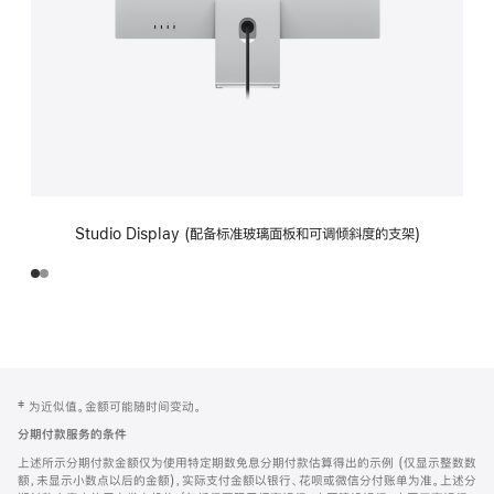
Studio Display (配备标准玻璃面板和可调倾斜度的支架)
网
脚
‡ 为近似值。金额可能随时间变动。
注
页
分期付款服务的条件
页
上述所示分期付款金额仅为使用特定期数免息分期付款估算得出的示例 (仅显示整数数
脚
额，未显示小数点以后的金额)，实际支付金额以银行、花呗或微信分付账单为准。上述分