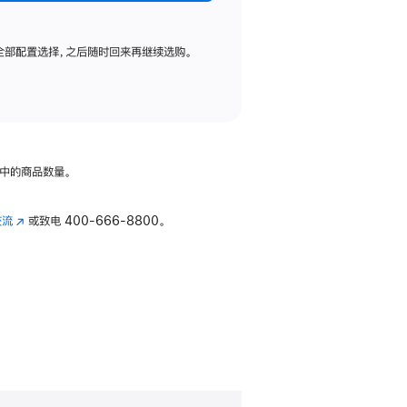
全部配置选择，之后随时回来再继续选购。
中的商品数量。
交流
(在
或致电
400-666-8800。
新
窗
口
中
打
开)