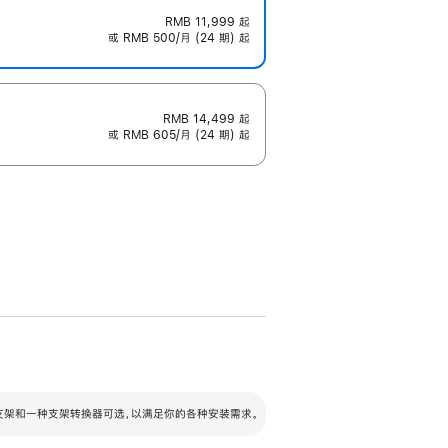
RMB 11,999
起
或 RMB 500/月 (24 期) 起
RMB 14,499
起
或 RMB 605/月 (24 期) 起
配可调倾斜度及高度的支架，额外增加 105
VESA 支架转换器
 有两种支架和一种支架转换器可选，以满足你的各种安装需求。
毫米的高度调节范围。
容的支架 (未随附)