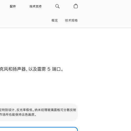
配件
技术支持
概览
技术规格
级麦克风和扬声器，以及雷雳 5 端口。
过特别设计，反光率极低。纳米纹理玻璃面板可分散反射
作场所也能保持出色画质。