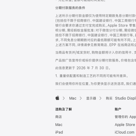
‡ 为近似值。金额可能随时间变动。
注
页
分期付款服务的条件
页
上述所示分期付款金额仅为使用特定期数免息分期付款估
脚
(包括但不限于招商银行、中国建设银行、中国工商银行
银行会要求你通过支付宝完成购买。Apple Store 零
呗分期，需经蚂蚁金服批准；对于微信分付分期，需经微信
括但不限于招商银行、中国建设银行、中国工商银行等，
求，不同免息分期期数对应的最低限额可能有所不同。上述分
上述方案不同，详情请参见教育商店、EPP 在线商店和
当商品有货并/或发货时，购物金额将计入你的信用卡、
产品按广告宣传价或标价提供分期付款服务。价格包含
此信息更新于 2026 年 7 月 30 日。
1. 重量依配置和制造工艺的不同而可能有所差异。
我们会使用你所在位置，为你更快显示送货选项。我们通过你
Mac
显示器
购买 Studio Displ
Apple
选购及了解
账户
商店
管理你的 App
Mac
Apple Stor
iPad
iCloud.com