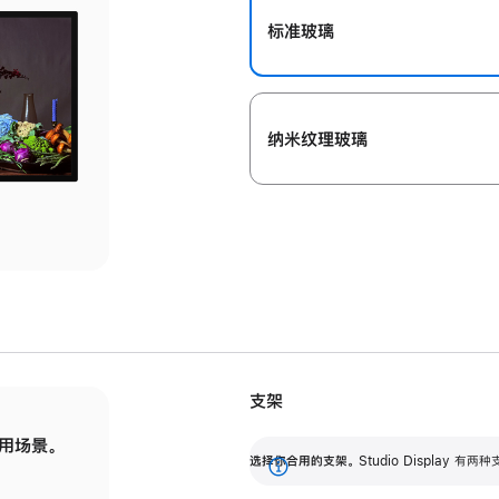
标准玻璃
纳米纹理玻璃
支架
用场景。
标配可调倾斜度的支架，提供 30 度的倾斜度
选
选择你合用的支架。
Studio Display
调节范围。
展