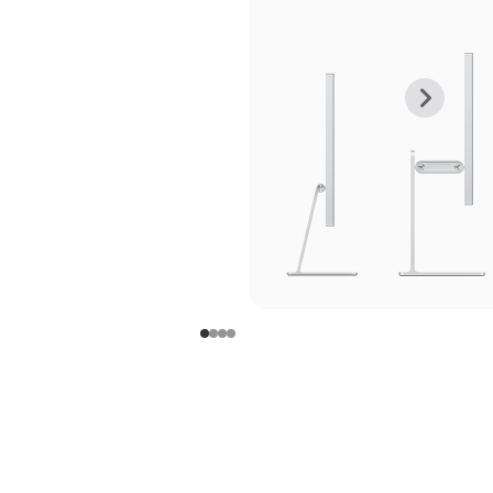
上
下
一
一
张
张
图
图
库
库
图
图
片
片
-
-
支
支
架
架