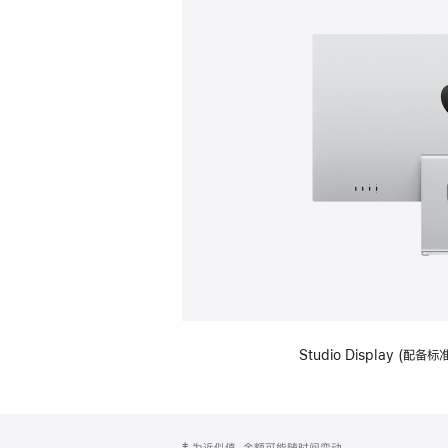
Studio Display (
网
脚