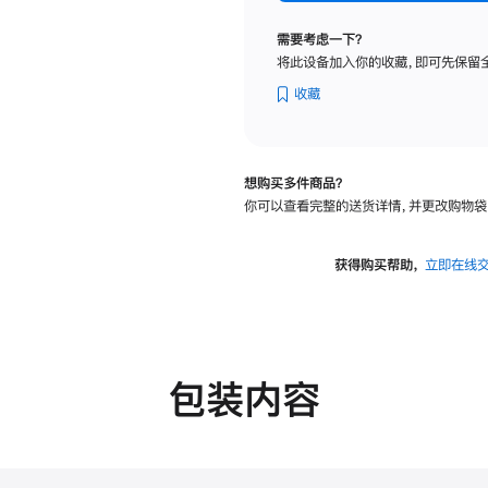
标
准
需要考虑一下？
玻
将此设备加入你的收藏，即可先保留
璃
面
收藏
板
-
可
想购买多件商品？
调
你可以查看完整的送货详情，并更改购物袋
倾
斜
度
获得购买帮助，
立即在线
的
支
架
的
分
包装内容
期
付
款
选
项)