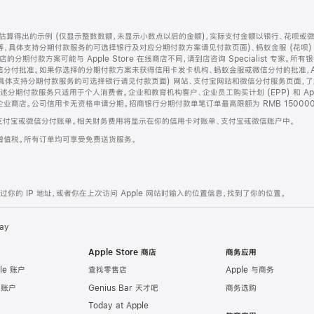
算得出的示例 (仅显示整数数额，未显示小数点以后的金额)，实际支付金额以银行、花呗或
等，具体支持分期付款服务的可选择银行及对应分期付款方案请见付款页面)、蚂蚁金服 (花呗
售店的分期付款方案可能与 Apple Store 在线商店不同，请到店咨询 Specialist 专
分付批准。如果你选择的分期付款方案未获得信用卡发卡机构、蚂蚁金服或微信分付的批准，Ap
具体支持分期付款服务的可选择银行请见付款页面) 网站、支付宝网站和微信分付服务页面，
期付款服务只适用于个人消费者。企业和教育机构客户、企业员工购买计划 (EPP) 和 Appl
企业商店。公司信用卡无资格申请分期。招商银行分期付款单笔订单最高限额为 RMB 150000
支付宝或微信分付账单。相关财务费用将显示在你的信用卡对账单、支付宝或微信账户中。
增值税。所有订单均可享受免费送货服务。
的 IP 地址，或者你在上次访问 Apple 网站时输入的位置信息，找到了你的位置。
ay
Apple Store 商店
商务应用
le 账户
查找零售店
Apple 与商务
e 账户
Genius Bar 天才吧
商务选购
Today at Apple