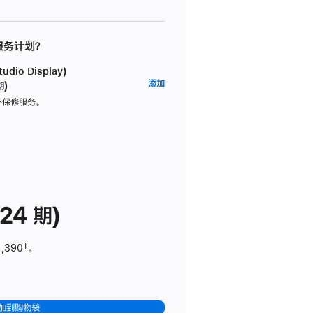
 服务计划？
dio Display)
AppleCare+
添加
期)
服
坏保修服务。
务
计
划
(适
用
于
24 期)
Studio
Display)
1,390
脚
‡。
注
加到购物袋