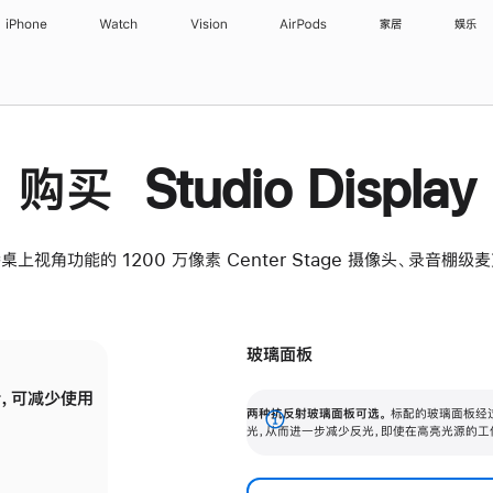
iPhone
Watch
Vision
AirPods
家居
娱乐
购买 Studio Display
桌上视角功能的 1200 万像素 Center Stage 摄像头、录音棚
玻璃面板
，可减少使用
纳米纹理玻璃面板可进一步减少反光，即使在
两种抗反射玻璃面板可选。
标配的玻璃面板经
。
有高亮光源的场所使用，也能保持出色画质。
展
光，从而进一步减少反光，即使在高亮光源的工
开