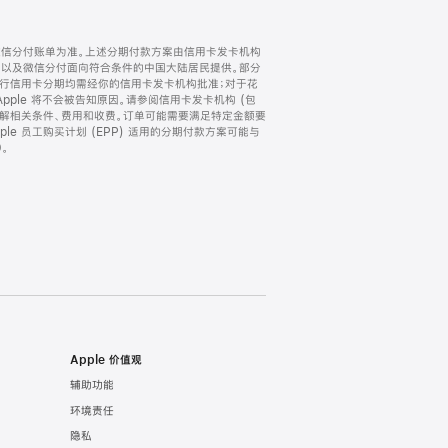
微信分付账单为准。上述分期付款方案由信用卡发卡机构
) 以及微信分付面向符合条件的中国大陆居民提供。部分
家。所有银行信用卡分期均需经你的信用卡发卡机构批准；对于花
ple 将不会被告知原因。请参阅信用卡发卡机构 (包
了解相关条件、费用和收费。订单可能需要满足特定金额要
e 员工购买计划 (EPP) 适用的分期付款方案可能与
。
Apple 价值观
辅助功能
环境责任
隐私