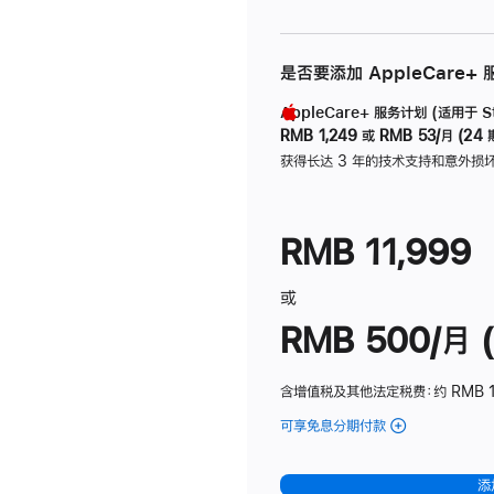
是否要添加 AppleCare+
AppleCare+ 服务计划 (适用于 Stu
RMB 1,249
或
RMB 53/月 (24 
获得长达 3 年的技术支持和意外损
RMB 11,999
或
RMB 500/月 (
含增值税及其他法定税费
：约 RMB 
可享免息分期付款
(Studio
Display
-
添