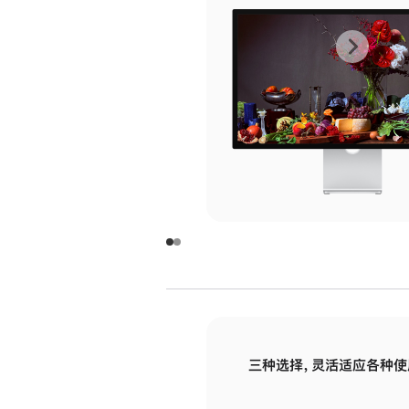
上
下
一
一
张
张
图
图
库
库
图
图
片
片
-
-
玻
玻
璃
璃
三种选择，灵活适应各种使
面
面
板
板