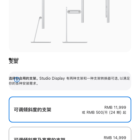
支架
选择你合用的支架。
Studio Display 有两种支架和一种支架转换器可选，以满足
展
你的各种安装需求。
开
RMB 11,999
可调倾斜度的支架
或 RMB 500/月 (24 期) 起
RMB 14,999
可调倾斜度及高‍度的支‍架