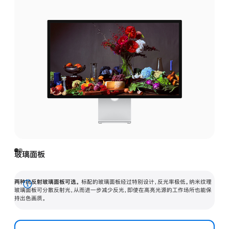
玻璃面板
两种抗反射玻璃面板可选。
标配的玻璃面板经过特别设计，反光率极低。纳米纹理
展
玻璃面板可分散反射光，从而进一步减少反光，即使在高亮光源的工作场所也能保
持出色画质。
开