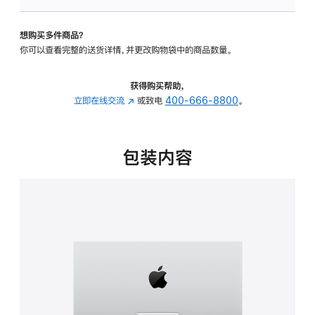
可
调
想购买多件商品？
倾
你可以查看完整的送货详情，并更改购物袋中的商品数量。
斜
度
的
获得购买帮助，
支
立即在线交流
(在
或致电
400-666-8800
。
架
新
的
窗
分
口
包装内容
期
中
付
打
款
开)
选
项)