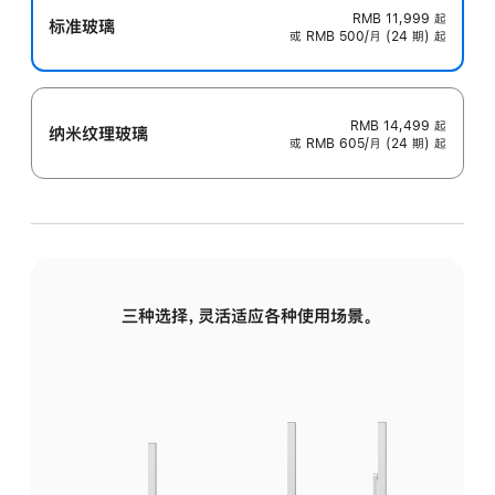
RMB 11,999
起
标准玻璃
或 RMB 500/月 (24 期) 起
RMB 14,499
起
纳米纹理玻璃
或 RMB 605/月 (24 期) 起
三种选择，灵活适应各种使用场景。
标