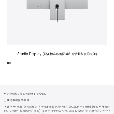
Studio Display (配备标准玻璃面板和可调倾斜度的支架)
网
脚
‡ 为近似值。金额可能随时间变动。
注
页
分期付款服务的条件
页
上述所示分期付款金额仅为使用特定期数免息分期付款估算得出的示例 (仅显示整数数
脚
额，未显示小数点以后的金额)，实际支付金额以银行、花呗或微信分付账单为准。上述分