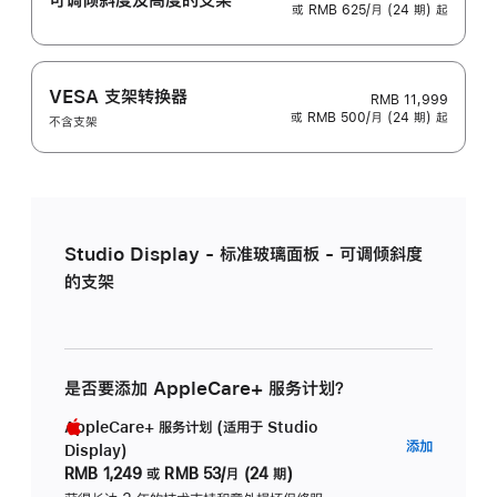
或 RMB 625/月 (24 期) 起
VESA 支架转换器
RMB 11,999
或 RMB 500/月 (24 期) 起
不含支架
Studio Display - 标准玻璃面板 - 可调倾斜度
的支架
是否要添加 AppleCare+ 服务计划？
AppleCare+ 服务计划 (适用于 Studio
AppleC
添加
Display)
服
RMB 1,249
或
RMB 53/月 (24 期)