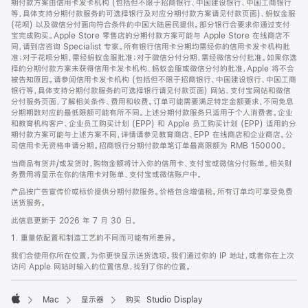
期付款方案由信用卡发卡机构 (包括但不限于招商银行、中国建设银行、中国工商银行
等，具体支持分期付款服务的可选择银行及对应分期付款方案请见付款页面)、蚂蚁金服
(花呗) 以及微信分付面向符合条件的中国大陆居民提供。部分银行会要求你通过支付
宝完成购买。Apple Store 零售店的分期付款方案可能与 Apple Store 在线商店不
同，请到店咨询 Specialist 专家。所有银行信用卡分期均需经你的信用卡发卡机构批
准；对于花呗分期，需经蚂蚁金服批准；对于微信分付分期，需经微信分付批准。如果你选
择的分期付款方案未获得信用卡发卡机构、蚂蚁金服或微信分付的批准，Apple 将不会
被告知原因。请参阅信用卡发卡机构 (包括但不限于招商银行、中国建设银行、中国工商
银行等，具体支持分期付款服务的可选择银行请见付款页面) 网站、支付宝网站和微信
分付服务页面，了解相关条件、费用和收费。订单可能需要满足特定金额要求，不同免息
分期期数对应的最低限额可能有所不同。上述分期付款服务只适用于个人消费者。企业
和教育机构客户、企业员工购买计划 (EPP) 和 Apple 员工购买计划 (EPP) 适用的分
期付款方案可能与上述方案不同，详情请参见教育商店、EPP 在线商店和企业商店。公
司信用卡无资格申请分期。招商银行分期付款单笔订单最高限额为 RMB 150000。
当商品有货并/或发货时，购物金额将计入你的信用卡、支付宝或微信分付账单。相关财
务费用将显示在你的信用卡对账单、支付宝或微信账户中。
产品按广告宣传价或标价提供分期付款服务。价格包含增值税。所有订单均可享受免费
送货服务。
此信息更新于 2026 年 7 月 30 日。
1. 重量依配置和制造工艺的不同而可能有所差异。
我们会使用你所在位置，为你更快显示送货选项。我们通过你的 IP 地址，或者你在上次
访问 Apple 网站时输入的位置信息，找到了你的位置。
Mac
显示器
购买 Studio Display