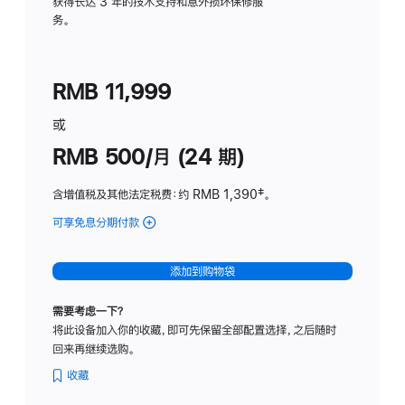
务
获得长达 3 年的技术支持和意外损坏保修服
务。
计
划
(适
RMB 11,999
用
于
或
Studio
RMB 500/月 (24 期)
Display
含增值税及其他法定税费
：约 RMB 1,390
脚
‡。
注
可享免息分期付款
(Studio
Display
-
添加到购物袋
标
准
需要考虑一下？
玻
将此设备加入你的收藏，即可先保留全部配置选择，之后随时
璃
回来再继续选购。
面
板
收藏
-