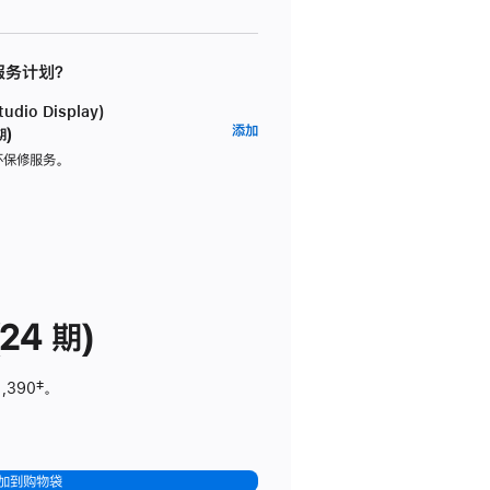
 服务计划？
dio Display)
AppleCare+
添加
期)
服
坏保修服务。
务
计
划
(适
用
于
24 期)
Studio
Display)
1,390
脚
‡。
注
加到购物袋