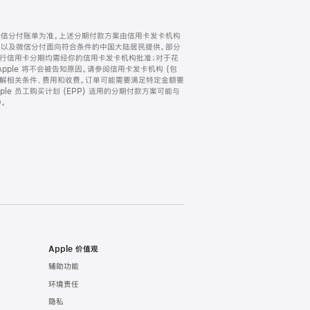
微信分付账单为准。上述分期付款方案由信用卡发卡机构
) 以及微信分付面向符合条件的中国大陆居民提供。部分
家。所有银行信用卡分期均需经你的信用卡发卡机构批准；对于花
ple 将不会被告知原因。请参阅信用卡发卡机构 (包
了解相关条件、费用和收费。订单可能需要满足特定金额要
e 员工购买计划 (EPP) 适用的分期付款方案可能与
。
Apple 价值观
辅助功能
环境责任
隐私