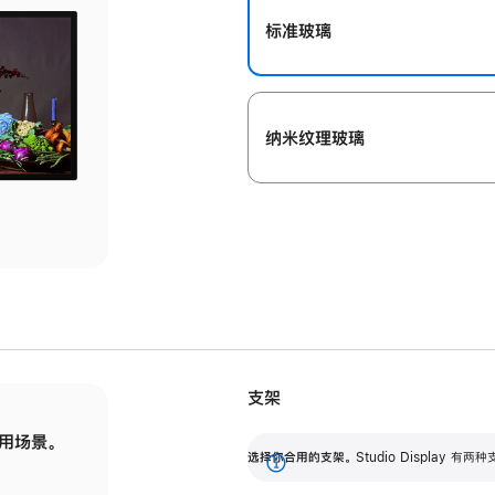
标准玻璃
纳米纹理玻璃
支架
用场景。
标配可调倾斜度的支架，提供 30 度的倾斜度
选
选择你合用的支架。
Studio Display
调节范围。
展