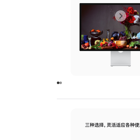
上
下
一
一
张
张
图
图
库
库
图
图
片
片
-
-
玻
玻
璃
璃
三种选择，灵活适应各种使
面
面
板
板