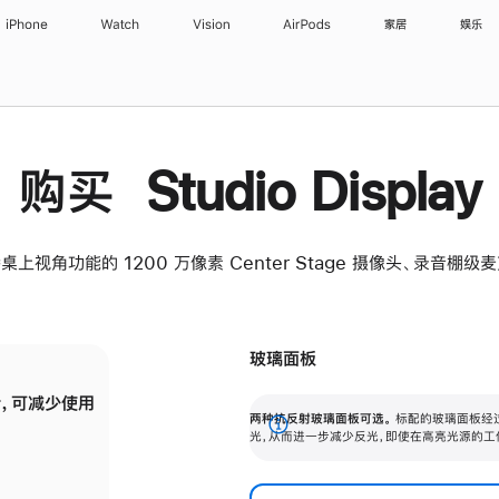
iPhone
Watch
Vision
AirPods
家居
娱乐
购买 Studio Display
桌上视角功能的 1200 万像素 Center Stage 摄像头、录音棚
玻璃面板
，可减少使用
纳米纹理玻璃面板可进一步减少反光，即使在
两种抗反射玻璃面板可选。
标配的玻璃面板经
。
有高亮光源的场所使用，也能保持出色画质。
展
光，从而进一步减少反光，即使在高亮光源的工
开