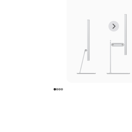
上
下
一
一
张
张
图
图
库
库
图
图
片
片
-
-
支
支
架
架