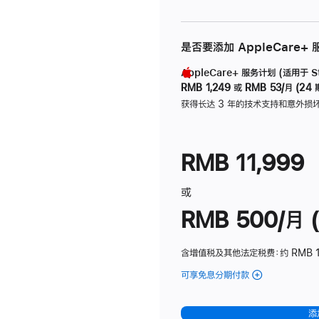
是否要添加 AppleCare+
AppleCare+ 服务计划 (适用于 Stu
RMB 1,249
或
RMB 53/月 (24 
获得长达 3 年的技术支持和意外损
RMB 11,999
或
RMB 500/月 (
含增值税及其他法定税费
：约 RMB 
可享免息分期付款
(Studio
Display
-
添