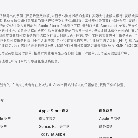
算得出的示例 (仅显示整数数额，未显示小数点以后的金额)，实际支付金额以银行、花呗或
等，具体支持分期付款服务的可选择银行及对应分期付款方案请见付款页面)、蚂蚁金服 (花呗
售店的分期付款方案可能与 Apple Store 在线商店不同，请到店咨询 Specialist 专
分付批准。如果你选择的分期付款方案未获得信用卡发卡机构、蚂蚁金服或微信分付的批准，Ap
具体支持分期付款服务的可选择银行请见付款页面) 网站、支付宝网站和微信分付服务页面，
期付款服务只适用于个人消费者。企业和教育机构客户、企业员工购买计划 (EPP) 和 Appl
企业商店。公司信用卡无资格申请分期。招商银行分期付款单笔订单最高限额为 RMB 150000
支付宝或微信分付账单。相关财务费用将显示在你的信用卡对账单、支付宝或微信账户中。
增值税。所有订单均可享受免费送货服务。
的 IP 地址，或者你在上次访问 Apple 网站时输入的位置信息，找到了你的位置。
ay
Apple Store 商店
商务应用
le 账户
查找零售店
Apple 与商务
e 账户
Genius Bar 天才吧
商务选购
Today at Apple