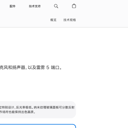
配件
技术支持
概览
技术规格
级麦克风和扬声器，以及雷雳 5 端口。
过特别设计，反光率极低。纳米纹理玻璃面板可分散反射
作场所也能保持出色画质。