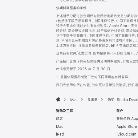
‡ 为近似值。金额可能随时间变动。
注
页
分期付款服务的条件
页
上述所示分期付款金额仅为使用特定期数免息分期付款估
脚
(包括但不限于招商银行、中国建设银行、中国工商银行
银行会要求你通过支付宝完成购买。Apple Store 零
呗分期，需经蚂蚁金服批准；对于微信分付分期，需经微信
括但不限于招商银行、中国建设银行、中国工商银行等，
求，不同免息分期期数对应的最低限额可能有所不同。上述分
上述方案不同，详情请参见教育商店、EPP 在线商店和
当商品有货并/或发货时，购物金额将计入你的信用卡、
产品按广告宣传价或标价提供分期付款服务。价格包含
此信息更新于 2026 年 7 月 30 日。
1. 重量依配置和制造工艺的不同而可能有所差异。
我们会使用你所在位置，为你更快显示送货选项。我们通过你
Mac
显示器
购买 Studio Displ
Apple
选购及了解
账户
商店
管理你的 App
Mac
Apple Stor
iPad
iCloud.com