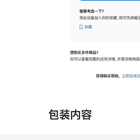
标
准
需要考虑一下？
玻
将此设备加入你的收藏，即可先保留
璃
面
收藏
板
-
可
想购买多件商品？
调
你可以查看完整的送货详情，并更改购物袋
倾
斜
度
获得购买帮助，
立即在线
的
支
架
的
分
包装内容
期
付
款
选
项)