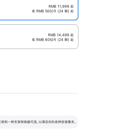
RMB 11,999
起
或 RMB 500/月 (24 期) 起
RMB 14,499
起
或 RMB 605/月 (24 期) 起
配可调倾斜度及高度的支架，额外增加 105
VESA 支架转换器
 有两种支架和一种支架转换器可选，以满足你的各种安装需求。
毫米的高度调节范围。
容的支架 (未随附)