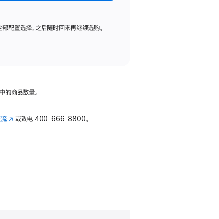
全部配置选择，之后随时回来再继续选购。
中的商品数量。
交流
(在
或致电
400-666-8800。
新
窗
口
中
打
开)