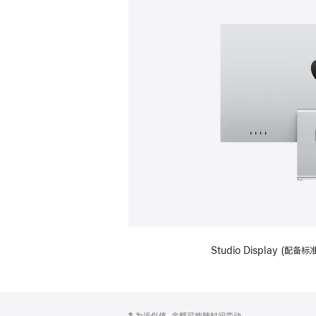
Studio Display (
网
脚