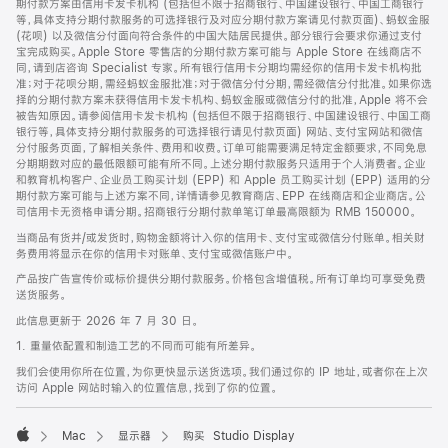
期付款方案由信用卡发卡机构 (包括但不限于招商银行、中国建设银行、中国工商银行
等，具体支持分期付款服务的可选择银行及对应分期付款方案请见付款页面)、蚂蚁金服
(花呗) 以及微信分付面向符合条件的中国大陆居民提供。部分银行会要求你通过支付
宝完成购买。Apple Store 零售店的分期付款方案可能与 Apple Store 在线商店不
同，请到店咨询 Specialist 专家。所有银行信用卡分期均需经你的信用卡发卡机构批
准；对于花呗分期，需经蚂蚁金服批准；对于微信分付分期，需经微信分付批准。如果你选
择的分期付款方案未获得信用卡发卡机构、蚂蚁金服或微信分付的批准，Apple 将不会
被告知原因。请参阅信用卡发卡机构 (包括但不限于招商银行、中国建设银行、中国工商
银行等，具体支持分期付款服务的可选择银行请见付款页面) 网站、支付宝网站和微信
分付服务页面，了解相关条件、费用和收费。订单可能需要满足特定金额要求，不同免息
分期期数对应的最低限额可能有所不同。上述分期付款服务只适用于个人消费者。企业
和教育机构客户、企业员工购买计划 (EPP) 和 Apple 员工购买计划 (EPP) 适用的分
期付款方案可能与上述方案不同，详情请参见教育商店、EPP 在线商店和企业商店。公
司信用卡无资格申请分期。招商银行分期付款单笔订单最高限额为 RMB 150000。
当商品有货并/或发货时，购物金额将计入你的信用卡、支付宝或微信分付账单。相关财
务费用将显示在你的信用卡对账单、支付宝或微信账户中。
产品按广告宣传价或标价提供分期付款服务。价格包含增值税。所有订单均可享受免费
送货服务。
此信息更新于 2026 年 7 月 30 日。
1. 重量依配置和制造工艺的不同而可能有所差异。
我们会使用你所在位置，为你更快显示送货选项。我们通过你的 IP 地址，或者你在上次
访问 Apple 网站时输入的位置信息，找到了你的位置。
Mac
显示器
购买 Studio Display