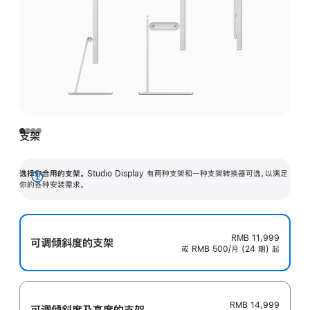
支架
选择你合用的支架。
Studio Display 有两种支架和一种支架转换器可选，以满足
展
你的各种安装需求。
开
RMB 11,999
可调倾斜度的支架
或 RMB 500/月 (24 期) 起
RMB 14,999
可调倾斜度及高‍度的支‍架