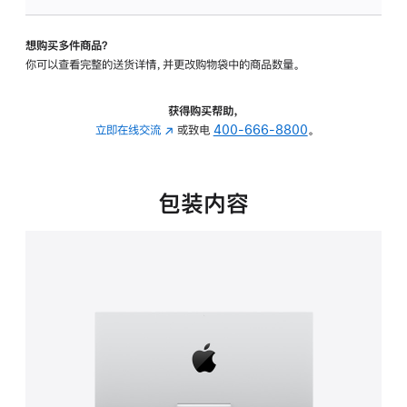
可
调
想购买多件商品？
倾
你可以查看完整的送货详情，并更改购物袋中的商品数量。
斜
度
的
获得购买帮助，
支
立即在线交流
(在
或致电
400-666-8800
。
架
新
的
窗
分
口
包装内容
期
中
付
打
款
开)
选
项)