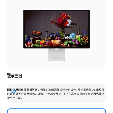
玻璃面板
两种抗反射玻璃面板可选。
标配的玻璃面板经过特别设计，反光率极低。纳米纹理
展
玻璃面板可分散反射光，从而进一步减少反光，即使在高亮光源的工作场所也能保
持出色画质。
开