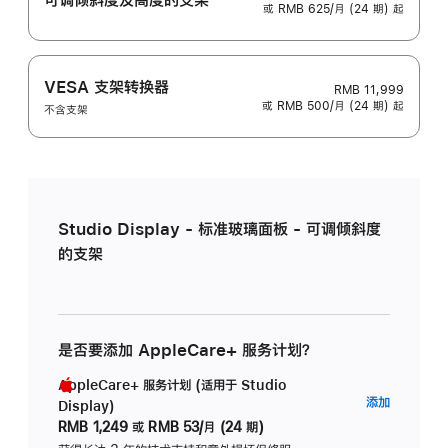
或 RMB 625/月 (24 期) 起
VESA 支架转换器
RMB 11,999
或 RMB 500/月 (24 期) 起
不含支架
Studio Display - 标准玻璃面板 - 可调倾斜度
的支架
是否要添加 AppleCare+ 服务计划？
AppleCare+ 服务计划 (适用于 Studio
AppleC
添加
Display)
服
RMB 1,249
或
RMB 53/月 (24 期)