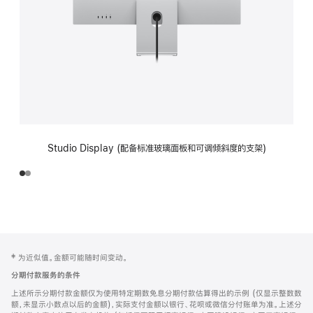
Studio Display (配备标准玻璃面板和可调倾斜度的支架)
网
脚
‡ 为近似值。金额可能随时间变动。
注
页
分期付款服务的条件
页
上述所示分期付款金额仅为使用特定期数免息分期付款估算得出的示例 (仅显示整数数
脚
额，未显示小数点以后的金额)，实际支付金额以银行、花呗或微信分付账单为准。上述分