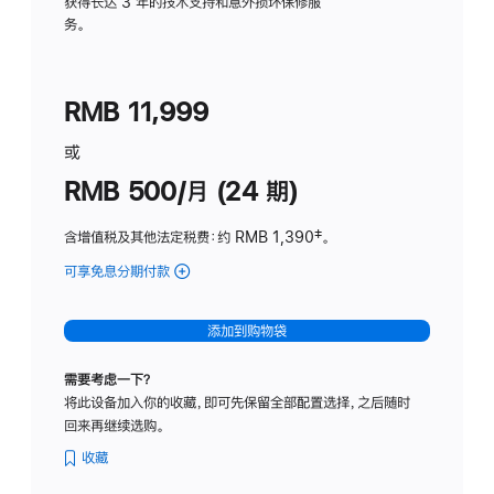
务
获得长达 3 年的技术支持和意外损坏保修服
务。
计
划
(适
RMB 11,999
用
于
或
Studio
RMB 500/月 (24 期)
Display
含增值税及其他法定税费
：约 RMB 1,390
脚
‡。
注
可享免息分期付款
(Studio
Display
-
添加到购物袋
标
准
需要考虑一下？
玻
将此设备加入你的收藏，即可先保留全部配置选择，之后随时
璃
回来再继续选购。
面
板
收藏
-