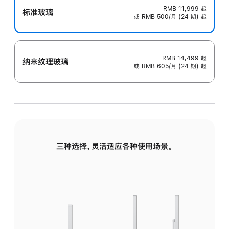
RMB 11,999
起
标准玻璃
或 RMB 500/月 (24 期) 起
RMB 14,499
起
纳米纹理玻璃
或 RMB 605/月 (24 期) 起
三种选择，灵活适应各种使用场景。
标