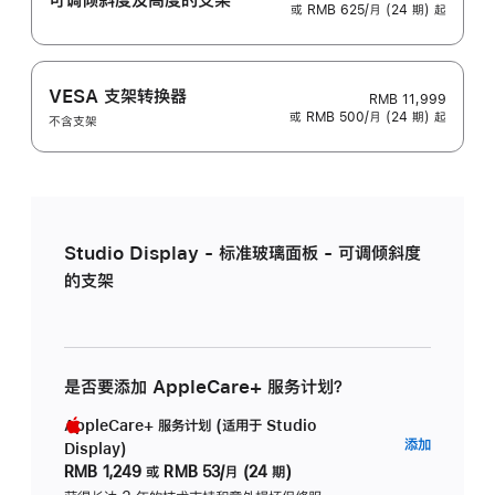
或 RMB 625/月 (24 期) 起
VESA 支架转换器
RMB 11,999
或 RMB 500/月 (24 期) 起
不含支架
Studio Display - 标准玻璃面板 - 可调倾斜度
的支架
是否要添加 AppleCare+ 服务计划？
AppleCare+ 服务计划 (适用于 Studio
AppleC
添加
Display)
服
RMB 1,249
或
RMB 53/月 (24 期)