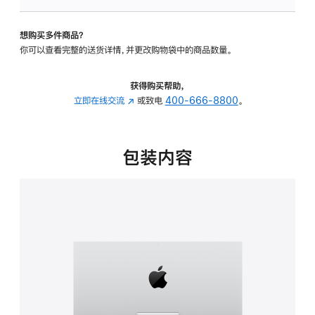
可
调
想购买多件商品？
倾
你可以查看完整的送货详情，并更改购物袋中的商品数量。
斜
度
的
获得购买帮助，
支
立即在线交流
(在
或致电
400-666-8800
。
架
新
的
窗
分
口
包装内容
期
中
付
打
款
开)
选
项)