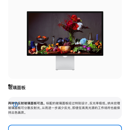
玻璃面板
两种抗反射玻璃面板可选。
标配的玻璃面板经过特别设计，反光率极低。纳米纹理
展
玻璃面板可分散反射光，从而进一步减少反光，即使在高亮光源的工作场所也能保
持出色画质。
开