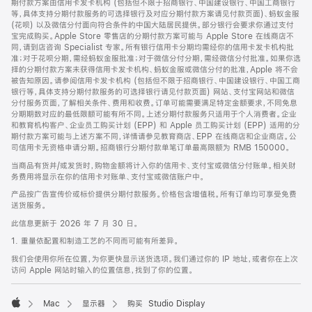
期付款方案由信用卡发卡机构 (包括但不限于招商银行、中国建设银行、中国工商银行
等，具体支持分期付款服务的可选择银行及对应分期付款方案请见付款页面)、蚂蚁金服
(花呗) 以及微信分付面向符合条件的中国大陆居民提供。部分银行会要求你通过支付
宝完成购买。Apple Store 零售店的分期付款方案可能与 Apple Store 在线商店不
同，请到店咨询 Specialist 专家。所有银行信用卡分期均需经你的信用卡发卡机构批
准；对于花呗分期，需经蚂蚁金服批准；对于微信分付分期，需经微信分付批准。如果你选
择的分期付款方案未获得信用卡发卡机构、蚂蚁金服或微信分付的批准，Apple 将不会
被告知原因。请参阅信用卡发卡机构 (包括但不限于招商银行、中国建设银行、中国工商
银行等，具体支持分期付款服务的可选择银行请见付款页面) 网站、支付宝网站和微信
分付服务页面，了解相关条件、费用和收费。订单可能需要满足特定金额要求，不同免息
分期期数对应的最低限额可能有所不同。上述分期付款服务只适用于个人消费者。企业
和教育机构客户、企业员工购买计划 (EPP) 和 Apple 员工购买计划 (EPP) 适用的分
期付款方案可能与上述方案不同，详情请参见教育商店、EPP 在线商店和企业商店。公
司信用卡无资格申请分期。招商银行分期付款单笔订单最高限额为 RMB 150000。
当商品有货并/或发货时，购物金额将计入你的信用卡、支付宝或微信分付账单。相关财
务费用将显示在你的信用卡对账单、支付宝或微信账户中。
产品按广告宣传价或标价提供分期付款服务。价格包含增值税。所有订单均可享受免费
送货服务。
此信息更新于 2026 年 7 月 30 日。
1. 重量依配置和制造工艺的不同而可能有所差异。
我们会使用你所在位置，为你更快显示送货选项。我们通过你的 IP 地址，或者你在上次
访问 Apple 网站时输入的位置信息，找到了你的位置。
Mac
显示器
购买 Studio Display