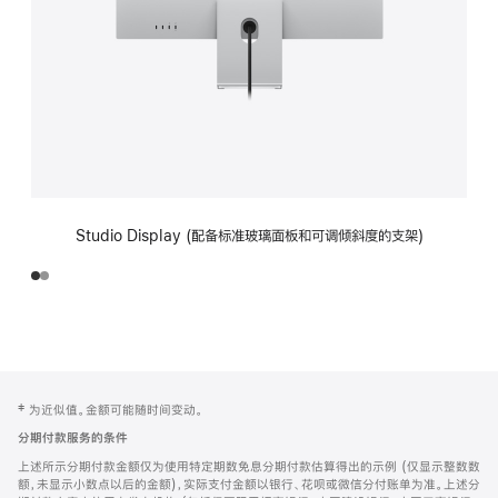
Studio Display (配备标准玻璃面板和可调倾斜度的支架)
网
脚
‡ 为近似值。金额可能随时间变动。
注
页
分期付款服务的条件
页
上述所示分期付款金额仅为使用特定期数免息分期付款估算得出的示例 (仅显示整数数
脚
额，未显示小数点以后的金额)，实际支付金额以银行、花呗或微信分付账单为准。上述分