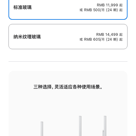
RMB 11,999
起
标准玻璃
或 RMB 500/月 (24 期) 起
RMB 14,499
起
纳米纹理玻璃
或 RMB 605/月 (24 期) 起
三种选择，灵活适应各种使用场景。
标