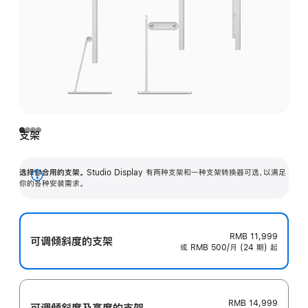
支架
选择你合用的支架。
Studio Display 有两种支架和一种支架转换器可选，以满足
展
你的各种安装需求。
开
RMB 11,999
可调倾斜度的支架
或 RMB 500/月 (24 期) 起
RMB 14,999
可调倾斜度及高‍度的支‍架