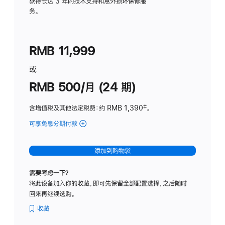
务
获得长达 3 年的技术支持和意外损坏保修服
务。
计
划
(适
RMB 11,999
用
于
或
Studio
RMB 500/月 (24 期)
Display
含增值税及其他法定税费
：约 RMB 1,390
脚
‡。
注
可享免息分期付款
(Studio
Display
-
添加到购物袋
标
准
需要考虑一下？
玻
将此设备加入你的收藏，即可先保留全部配置选择，之后随时
璃
回来再继续选购。
面
板
收藏
-