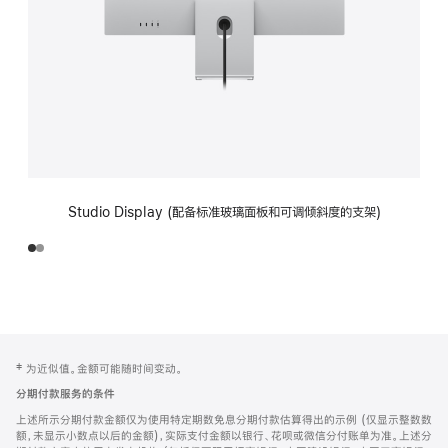
Studio Display (配备标准玻璃面板和可调倾斜度的支架)
网
脚
‡ 为近似值。金额可能随时间变动。
注
页
分期付款服务的条件
页
上述所示分期付款金额仅为使用特定期数免息分期付款估算得出的示例 (仅显示整数数
脚
额，未显示小数点以后的金额)，实际支付金额以银行、花呗或微信分付账单为准。上述分