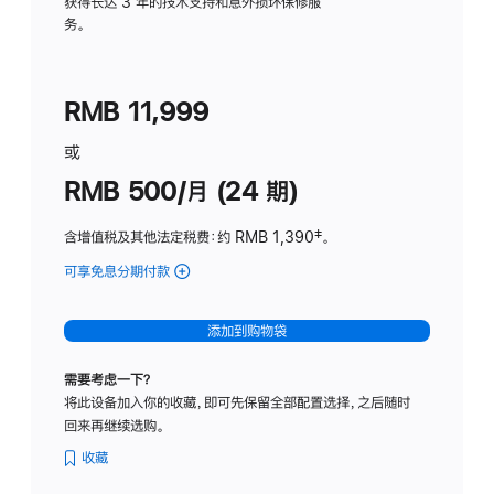
务
获得长达 3 年的技术支持和意外损坏保修服
务。
计
划
(适
RMB 11,999
用
于
或
Studio
RMB 500/月 (24 期)
Display
含增值税及其他法定税费
：约 RMB 1,390
脚
‡。
注
可享免息分期付款
(Studio
Display
-
添加到购物袋
标
准
需要考虑一下？
玻
将此设备加入你的收藏，即可先保留全部配置选择，之后随时
璃
回来再继续选购。
面
板
收藏
-