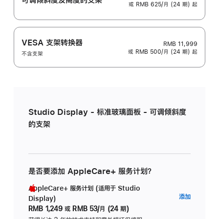
或 RMB 625/月 (24 期) 起
VESA 支架转换器
RMB 11,999
或 RMB 500/月 (24 期) 起
不含支架
Studio Display - 标准玻璃面板 - 可调倾斜度
的支架
是否要添加 AppleCare+ 服务计划？
AppleCare+ 服务计划 (适用于 Studio
AppleC
添加
Display)
服
RMB 1,249
或
RMB 53/月 (24 期)