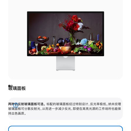
玻璃面板
两种抗反射玻璃面板可选。
标配的玻璃面板经过特别设计，反光率极低。纳米纹理
展
玻璃面板可分散反射光，从而进一步减少反光，即使在高亮光源的工作场所也能保
持出色画质。
开