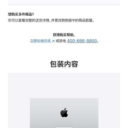
可
调
想购买多件商品？
倾
你可以查看完整的送货详情，并更改购物袋中的商品数量。
斜
度
的
获得购买帮助，
支
立即在线交流
(在
或致电
400-666-8800
。
架
新
的
窗
分
口
包装内容
期
中
付
打
款
开)
选
项)