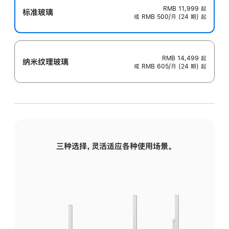
RMB 11,999
起
标准玻璃
或 RMB 500/月 (24 期) 起
RMB 14,499
起
纳米纹理玻璃
或 RMB 605/月 (24 期) 起
三种选择，灵活适应各种使用场景。
标