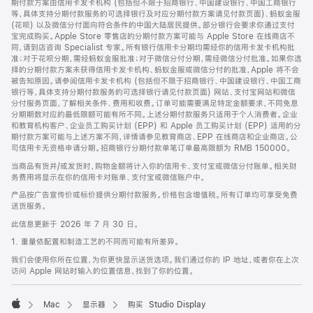
期付款方案由信用卡发卡机构 (包括但不限于招商银行、中国建设银行、中国工商银行
等，具体支持分期付款服务的可选择银行及对应分期付款方案请见付款页面)、蚂蚁金服
(花呗) 以及微信分付面向符合条件的中国大陆居民提供。部分银行会要求你通过支付
宝完成购买。Apple Store 零售店的分期付款方案可能与 Apple Store 在线商店不
同，请到店咨询 Specialist 专家。所有银行信用卡分期均需经你的信用卡发卡机构批
准；对于花呗分期，需经蚂蚁金服批准；对于微信分付分期，需经微信分付批准。如果你选
择的分期付款方案未获得信用卡发卡机构、蚂蚁金服或微信分付的批准，Apple 将不会
被告知原因。请参阅信用卡发卡机构 (包括但不限于招商银行、中国建设银行、中国工商
银行等，具体支持分期付款服务的可选择银行请见付款页面) 网站、支付宝网站和微信
分付服务页面，了解相关条件、费用和收费。订单可能需要满足特定金额要求，不同免息
分期期数对应的最低限额可能有所不同。上述分期付款服务只适用于个人消费者。企业
和教育机构客户、企业员工购买计划 (EPP) 和 Apple 员工购买计划 (EPP) 适用的分
期付款方案可能与上述方案不同，详情请参见教育商店、EPP 在线商店和企业商店。公
司信用卡无资格申请分期。招商银行分期付款单笔订单最高限额为 RMB 150000。
当商品有货并/或发货时，购物金额将计入你的信用卡、支付宝或微信分付账单。相关财
务费用将显示在你的信用卡对账单、支付宝或微信账户中。
产品按广告宣传价或标价提供分期付款服务。价格包含增值税。所有订单均可享受免费
送货服务。
此信息更新于 2026 年 7 月 30 日。
1. 重量依配置和制造工艺的不同而可能有所差异。
我们会使用你所在位置，为你更快显示送货选项。我们通过你的 IP 地址，或者你在上次
访问 Apple 网站时输入的位置信息，找到了你的位置。
Mac
显示器
购买 Studio Display