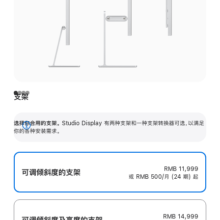
支架
选择你合用的支架。
Studio Display 有两种支架和一种支架转换器可选，以满足
展
你的各种安装需求。
开
RMB 11,999
可调倾斜度的支架
或 RMB 500/月 (24 期) 起
RMB 14,999
可调倾斜度及高‍度的支‍架