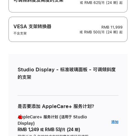
或 RMB 625/月 (24 期) 起
VESA 支架转换器
RMB 11,999
或 RMB 500/月 (24 期) 起
不含支架
Studio Display - 标准玻璃面板 - 可调倾斜度
的支架
是否要添加 AppleCare+ 服务计划？
AppleCare+ 服务计划 (适用于 Studio
AppleC
添加
Display)
服
RMB 1,249
或
RMB 53/月 (24 期)