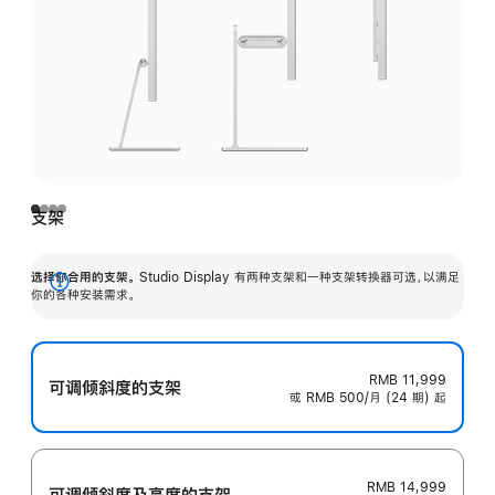
支架
选择你合用的支架。
Studio Display 有两种支架和一种支架转换器可选，以满足
展
你的各种安装需求。
开
RMB 11,999
可调倾斜度的支架
或 RMB 500/月 (24 期) 起
RMB 14,999
可调倾斜度及高‍度的支‍架