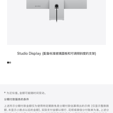
Studio Display (配备标准玻璃面板和可调倾斜度的支架)
网
脚
‡ 为近似值。金额可能随时间变动。
注
页
分期付款服务的条件
页
上述所示分期付款金额仅为使用特定期数免息分期付款估算得出的示例 (仅显示整数数
脚
额，未显示小数点以后的金额)，实际支付金额以银行、花呗或微信分付账单为准。上述分