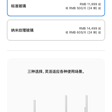
RMB 11,999
起
标准玻璃
或 RMB 500/月 (24 期) 起
RMB 14,499
起
纳米纹理玻璃
或 RMB 605/月 (24 期) 起
三种选择，灵活适应各种使用场景。
标