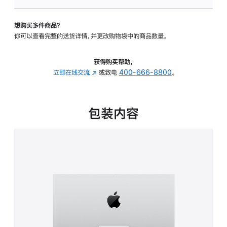
可
调
想购买多件商品？
倾
你可以查看完整的送货详情，并更改购物袋中的商品数量。
斜
度
的
获得购买帮助，
支
立即在线交流
(在
或致电
400-666-8800
。
架
新
的
窗
分
口
包装内容
期
中
付
打
款
开)
选
项)