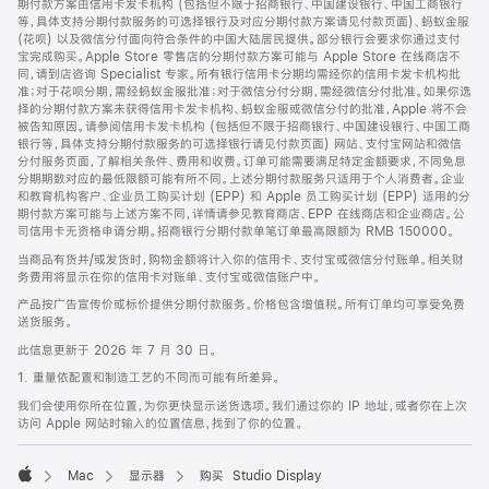
期付款方案由信用卡发卡机构 (包括但不限于招商银行、中国建设银行、中国工商银行
等，具体支持分期付款服务的可选择银行及对应分期付款方案请见付款页面)、蚂蚁金服
(花呗) 以及微信分付面向符合条件的中国大陆居民提供。部分银行会要求你通过支付
宝完成购买。Apple Store 零售店的分期付款方案可能与 Apple Store 在线商店不
同，请到店咨询 Specialist 专家。所有银行信用卡分期均需经你的信用卡发卡机构批
准；对于花呗分期，需经蚂蚁金服批准；对于微信分付分期，需经微信分付批准。如果你选
择的分期付款方案未获得信用卡发卡机构、蚂蚁金服或微信分付的批准，Apple 将不会
被告知原因。请参阅信用卡发卡机构 (包括但不限于招商银行、中国建设银行、中国工商
银行等，具体支持分期付款服务的可选择银行请见付款页面) 网站、支付宝网站和微信
分付服务页面，了解相关条件、费用和收费。订单可能需要满足特定金额要求，不同免息
分期期数对应的最低限额可能有所不同。上述分期付款服务只适用于个人消费者。企业
和教育机构客户、企业员工购买计划 (EPP) 和 Apple 员工购买计划 (EPP) 适用的分
期付款方案可能与上述方案不同，详情请参见教育商店、EPP 在线商店和企业商店。公
司信用卡无资格申请分期。招商银行分期付款单笔订单最高限额为 RMB 150000。
当商品有货并/或发货时，购物金额将计入你的信用卡、支付宝或微信分付账单。相关财
务费用将显示在你的信用卡对账单、支付宝或微信账户中。
产品按广告宣传价或标价提供分期付款服务。价格包含增值税。所有订单均可享受免费
送货服务。
此信息更新于 2026 年 7 月 30 日。
1. 重量依配置和制造工艺的不同而可能有所差异。
我们会使用你所在位置，为你更快显示送货选项。我们通过你的 IP 地址，或者你在上次
访问 Apple 网站时输入的位置信息，找到了你的位置。
Mac
显示器
购买 Studio Display