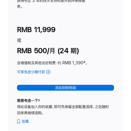
务
获得长达 3 年的技术支持和意外损坏保修服
务。
计
划
(适
RMB 11,999
用
于
或
Studio
RMB 500/月 (24 期)
Display
含增值税及其他法定税费
：约 RMB 1,390
脚
‡。
注
可享免息分期付款
(Studio
Display
-
添加到购物袋
标
准
需要考虑一下？
玻
将此设备加入你的收藏，即可先保留全部配置选择，之后随时
璃
回来再继续选购。
面
板
收藏
-