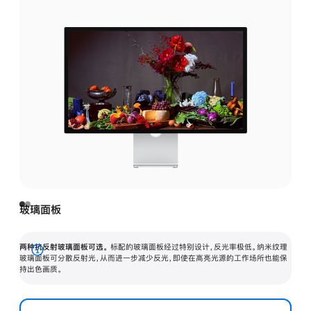
玻璃面板
两种抗反射玻璃面板可选。
标配的玻璃面板经过特别设计，反光率极低。纳米纹理
展
玻璃面板可分散反射光，从而进一步减少反光，即使在高亮光源的工作场所也能保
持出色画质。
开