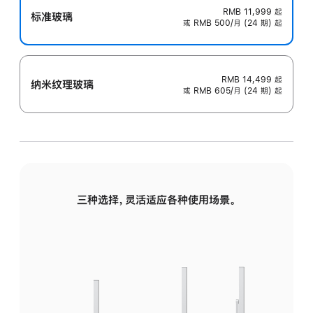
RMB 11,999
起
标准玻璃
或 RMB 500/月 (24 期) 起
RMB 14,499
起
纳米纹理玻璃
或 RMB 605/月 (24 期) 起
三种选择，灵活适应各种使用场景。
标