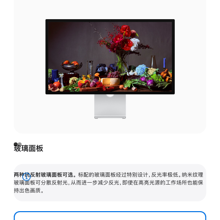
玻璃面板
两种抗反射玻璃面板可选。
标配的玻璃面板经过特别设计，反光率极低。纳米纹理
展
玻璃面板可分散反射光，从而进一步减少反光，即使在高亮光源的工作场所也能保
持出色画质。
开