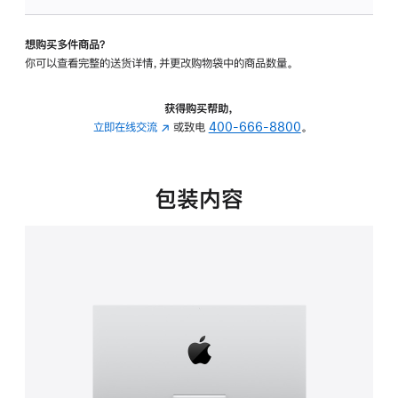
可
调
想购买多件商品？
倾
你可以查看完整的送货详情，并更改购物袋中的商品数量。
斜
度
的
获得购买帮助，
支
立即在线交流
(在
或致电
400-666-8800
。
架
新
的
窗
分
口
包装内容
期
中
付
打
款
开)
选
项)