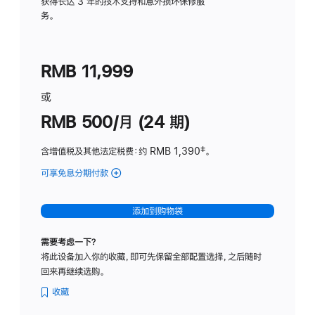
务
获得长达 3 年的技术支持和意外损坏保修服
务。
计
划
(适
RMB 11,999
用
于
或
Studio
RMB 500/月 (24 期)
Display
含增值税及其他法定税费
：约 RMB 1,390
脚
‡。
注
可享免息分期付款
(Studio
Display
-
添加到购物袋
标
准
需要考虑一下？
玻
将此设备加入你的收藏，即可先保留全部配置选择，之后随时
璃
回来再继续选购。
面
板
收藏
-