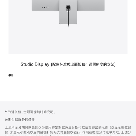
Studio Display (配备标准玻璃面板和可调倾斜度的支架)
网
脚
‡ 为近似值。金额可能随时间变动。
注
页
分期付款服务的条件
页
上述所示分期付款金额仅为使用特定期数免息分期付款估算得出的示例 (仅显示整数数
脚
额，未显示小数点以后的金额)，实际支付金额以银行、花呗或微信分付账单为准。上述分