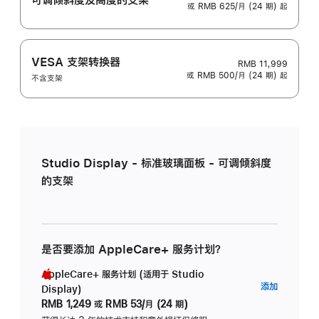
或 RMB 625/月 (24 期) 起
VESA 支架转换器
RMB 11,999
或 RMB 500/月 (24 期) 起
不含支架
Studio Display - 标准玻璃面板 - 可调倾斜度
的支架
是否要添加 AppleCare+ 服务计划？
AppleCare+ 服务计划 (适用于 Studio
AppleC
添加
Display)
服
RMB 1,249
或
RMB 53/月 (24 期)