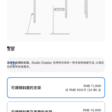
支架
选择你合用的支架。
Studio Display 有两种支架和一种支架转换器可选，以满足
展
你的各种安装需求。
开
RMB 11,999
可调倾斜度的支架
或 RMB 500/月 (24 期) 起
RMB 14,999
可调倾斜度及高‍度的支‍架