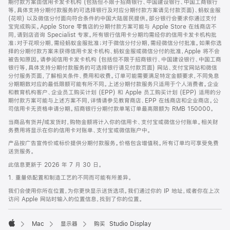
期付款方案由信用卡发卡机构 (包括但不限于招商银行、中国建设银行、中国工商银行
等，具体支持分期付款服务的可选择银行及对应分期付款方案请见付款页面)、蚂蚁金服
(花呗) 以及微信分付面向符合条件的中国大陆居民提供。部分银行会要求你通过支付
宝完成购买。Apple Store 零售店的分期付款方案可能与 Apple Store 在线商店不
同，请到店咨询 Specialist 专家。所有银行信用卡分期均需经你的信用卡发卡机构批
准；对于花呗分期，需经蚂蚁金服批准；对于微信分付分期，需经微信分付批准。如果你选
择的分期付款方案未获得信用卡发卡机构、蚂蚁金服或微信分付的批准，Apple 将不会
被告知原因。请参阅信用卡发卡机构 (包括但不限于招商银行、中国建设银行、中国工商
银行等，具体支持分期付款服务的可选择银行请见付款页面) 网站、支付宝网站和微信
分付服务页面，了解相关条件、费用和收费。订单可能需要满足特定金额要求，不同免息
分期期数对应的最低限额可能有所不同。上述分期付款服务只适用于个人消费者。企业
和教育机构客户、企业员工购买计划 (EPP) 和 Apple 员工购买计划 (EPP) 适用的分
期付款方案可能与上述方案不同，详情请参见教育商店、EPP 在线商店和企业商店。公
司信用卡无资格申请分期。招商银行分期付款单笔订单最高限额为 RMB 150000。
当商品有货并/或发货时，购物金额将计入你的信用卡、支付宝或微信分付账单。相关财
务费用将显示在你的信用卡对账单、支付宝或微信账户中。
产品按广告宣传价或标价提供分期付款服务。价格包含增值税。所有订单均可享受免费
送货服务。
此信息更新于 2026 年 7 月 30 日。
1. 重量依配置和制造工艺的不同而可能有所差异。
我们会使用你所在位置，为你更快显示送货选项。我们通过你的 IP 地址，或者你在上次
访问 Apple 网站时输入的位置信息，找到了你的位置。
Mac
显示器
购买 Studio Display