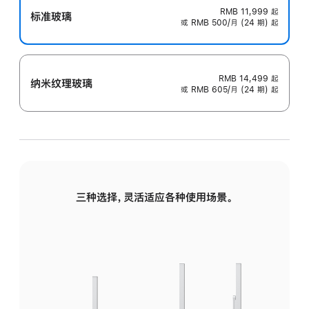
RMB 11,999
起
标准玻璃
或 RMB 500/月 (24 期) 起
RMB 14,499
起
纳米纹理玻璃
或 RMB 605/月 (24 期) 起
三种选择，灵活适应各种使用场景。
标