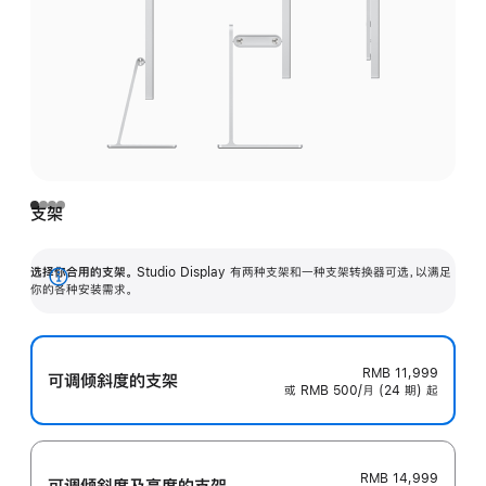
支架
选择你合用的支架。
Studio Display 有两种支架和一种支架转换器可选，以满足
展
你的各种安装需求。
开
RMB 11,999
可调倾斜度的支架
或 RMB 500/月 (24 期) 起
RMB 14,999
可调倾斜度及高‍度的支‍架