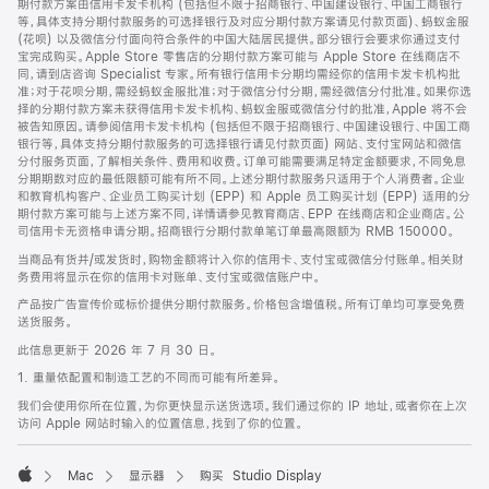
期付款方案由信用卡发卡机构 (包括但不限于招商银行、中国建设银行、中国工商银行
等，具体支持分期付款服务的可选择银行及对应分期付款方案请见付款页面)、蚂蚁金服
(花呗) 以及微信分付面向符合条件的中国大陆居民提供。部分银行会要求你通过支付
宝完成购买。Apple Store 零售店的分期付款方案可能与 Apple Store 在线商店不
同，请到店咨询 Specialist 专家。所有银行信用卡分期均需经你的信用卡发卡机构批
准；对于花呗分期，需经蚂蚁金服批准；对于微信分付分期，需经微信分付批准。如果你选
择的分期付款方案未获得信用卡发卡机构、蚂蚁金服或微信分付的批准，Apple 将不会
被告知原因。请参阅信用卡发卡机构 (包括但不限于招商银行、中国建设银行、中国工商
银行等，具体支持分期付款服务的可选择银行请见付款页面) 网站、支付宝网站和微信
分付服务页面，了解相关条件、费用和收费。订单可能需要满足特定金额要求，不同免息
分期期数对应的最低限额可能有所不同。上述分期付款服务只适用于个人消费者。企业
和教育机构客户、企业员工购买计划 (EPP) 和 Apple 员工购买计划 (EPP) 适用的分
期付款方案可能与上述方案不同，详情请参见教育商店、EPP 在线商店和企业商店。公
司信用卡无资格申请分期。招商银行分期付款单笔订单最高限额为 RMB 150000。
当商品有货并/或发货时，购物金额将计入你的信用卡、支付宝或微信分付账单。相关财
务费用将显示在你的信用卡对账单、支付宝或微信账户中。
产品按广告宣传价或标价提供分期付款服务。价格包含增值税。所有订单均可享受免费
送货服务。
此信息更新于 2026 年 7 月 30 日。
1. 重量依配置和制造工艺的不同而可能有所差异。
我们会使用你所在位置，为你更快显示送货选项。我们通过你的 IP 地址，或者你在上次
访问 Apple 网站时输入的位置信息，找到了你的位置。
Mac
显示器
购买 Studio Display