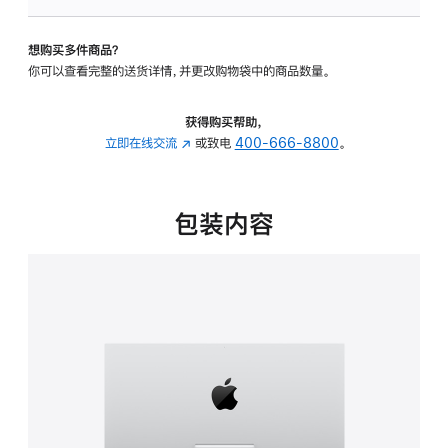
可
调
想购买多件商品？
倾
你可以查看完整的送货详情，并更改购物袋中的商品数量。
斜
度
的
获得购买帮助，
支
立即在线交流
(在
或致电
400-666-8800
。
架
新
的
窗
分
口
包装内容
期
中
付
打
款
开)
选
项)