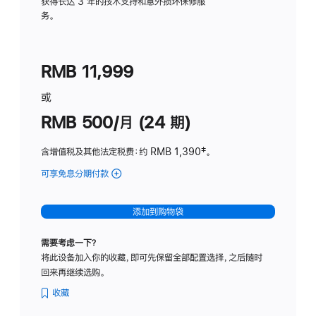
务
获得长达 3 年的技术支持和意外损坏保修服
务。
计
划
(适
RMB 11,999
用
于
或
Studio
RMB 500/月 (24 期)
Display
含增值税及其他法定税费
：约 RMB 1,390
脚
‡。
注
可享免息分期付款
(Studio
Display
-
添加到购物袋
标
准
需要考虑一下？
玻
将此设备加入你的收藏，即可先保留全部配置选择，之后随时
璃
回来再继续选购。
面
板
收藏
-