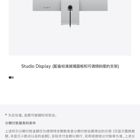
Studio Display (配备标准玻璃面板和可调倾斜度的支架)
网
脚
‡ 为近似值。金额可能随时间变动。
注
页
分期付款服务的条件
页
上述所示分期付款金额仅为使用特定期数免息分期付款估算得出的示例 (仅显示整数数
脚
额，未显示小数点以后的金额)，实际支付金额以银行、花呗或微信分付账单为准。上述分