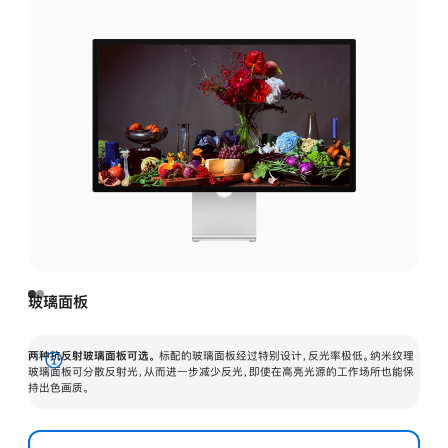
玻璃面板
两种抗反射玻璃面板可选。
标配的玻璃面板经过特别设计，反光率极低。纳米纹理
展
玻璃面板可分散反射光，从而进一步减少反光，即使在高亮光源的工作场所也能保
持出色画质。
开