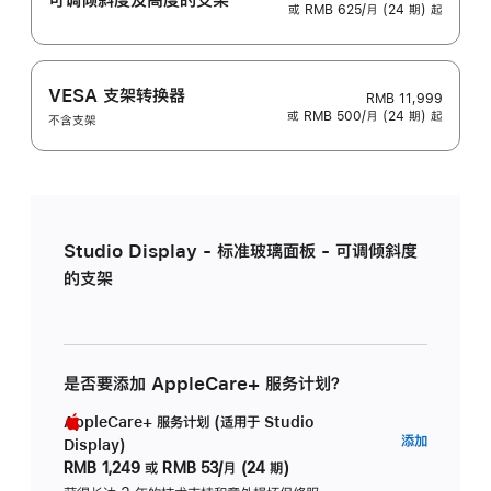
或 RMB 625/月 (24 期) 起
VESA 支架转换器
RMB 11,999
或 RMB 500/月 (24 期) 起
不含支架
Studio Display - 标准玻璃面板 - 可调倾斜度
的支架
是否要添加 AppleCare+ 服务计划？
AppleCare+ 服务计划 (适用于 Studio
AppleC
添加
Display)
服
RMB 1,249
或
RMB 53/月 (24 期)