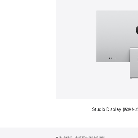
Studio Display (
网
脚