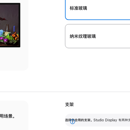
标准玻璃
纳米纹理玻璃
支架
用场景。
标配可调倾斜度的支架，提供 30 度的倾斜度
选
选择你合用的支架。
Studio Display
调节范围。
展