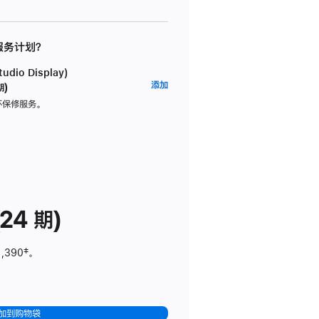
 服务计划？
dio Display)
AppleCare+
添加
期)
服
坏保修服务。
务
计
划
(适
用
于
24 期)
Studio
Display)
1,390
脚
‡。
注
加到购物袋