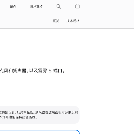
配件
技术支持
概览
技术规格
级麦克风和扬声器，以及雷雳 5 端口。
过特别设计，反光率极低。纳米纹理玻璃面板可分散反射
作场所也能保持出色画质。