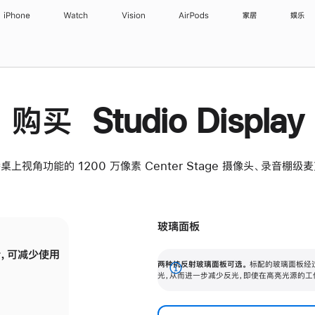
iPhone
Watch
Vision
AirPods
家居
娱乐
购买 Studio Display
桌上视角功能的 1200 万像素 Center Stage 摄像头、录音棚
玻璃面板
，可减少使用
纳米纹理玻璃面板可进一步减少反光，即使在
两种抗反射玻璃面板可选。
标配的玻璃面板经
。
有高亮光源的场所使用，也能保持出色画质。
展
光，从而进一步减少反光，即使在高亮光源的工
开