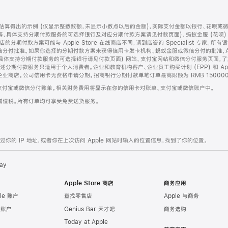
算得出的示例 (仅显示整数数额，未显示小数点以后的金额)，实际支付金额以银行、花呗或
等，具体支持分期付款服务的可选择银行及对应分期付款方案请见付款页面)、蚂蚁金服 (花呗
售店的分期付款方案可能与 Apple Store 在线商店不同，请到店咨询 Specialist 专
分付批准。如果你选择的分期付款方案未获得信用卡发卡机构、蚂蚁金服或微信分付的批准，Ap
具体支持分期付款服务的可选择银行请见付款页面) 网站、支付宝网站和微信分付服务页面，
期付款服务只适用于个人消费者。企业和教育机构客户、企业员工购买计划 (EPP) 和 Appl
企业商店。公司信用卡无资格申请分期。招商银行分期付款单笔订单最高限额为 RMB 150000
支付宝或微信分付账单。相关财务费用将显示在你的信用卡对账单、支付宝或微信账户中。
增值税。所有订单均可享受免费送货服务。
的 IP 地址，或者你在上次访问 Apple 网站时输入的位置信息，找到了你的位置。
ay
Apple Store 商店
商务应用
le 账户
查找零售店
Apple 与商务
e 账户
Genius Bar 天才吧
商务选购
Today at Apple