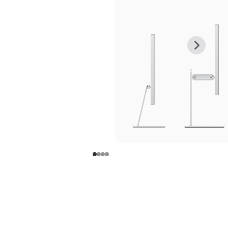
上
下
一
一
张
张
图
图
库
库
图
图
片
片
-
-
支
支
架
架