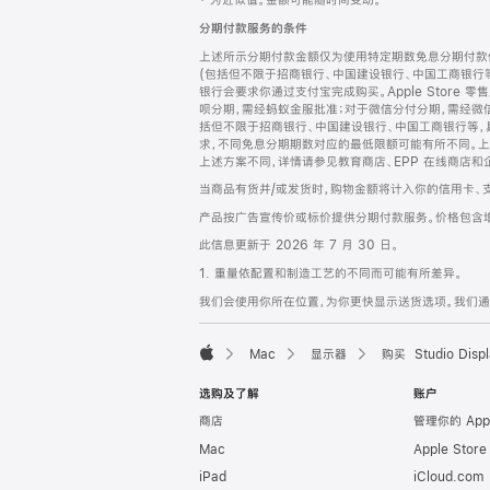
‡ 为近似值。金额可能随时间变动。
注
页
分期付款服务的条件
页
上述所示分期付款金额仅为使用特定期数免息分期付款估
脚
(包括但不限于招商银行、中国建设银行、中国工商银行
银行会要求你通过支付宝完成购买。Apple Store 零
呗分期，需经蚂蚁金服批准；对于微信分付分期，需经微信
括但不限于招商银行、中国建设银行、中国工商银行等，
求，不同免息分期期数对应的最低限额可能有所不同。上述分
上述方案不同，详情请参见教育商店、EPP 在线商店和
当商品有货并/或发货时，购物金额将计入你的信用卡、
产品按广告宣传价或标价提供分期付款服务。价格包含
此信息更新于 2026 年 7 月 30 日。
1. 重量依配置和制造工艺的不同而可能有所差异。
我们会使用你所在位置，为你更快显示送货选项。我们通过你
Mac
显示器
购买 Studio Displ
Apple
选购及了解
账户
商店
管理你的 App
Mac
Apple Stor
iPad
iCloud.com