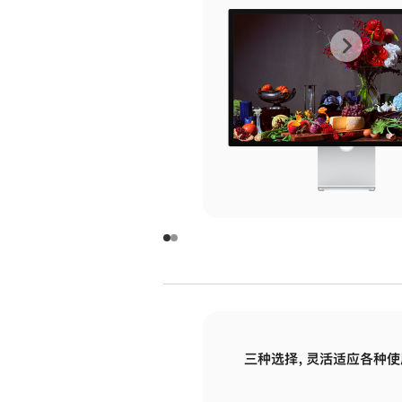
上
下
一
一
张
张
图
图
库
库
图
图
片
片
-
-
玻
玻
璃
璃
三种选择，灵活适应各种使
面
面
板
板