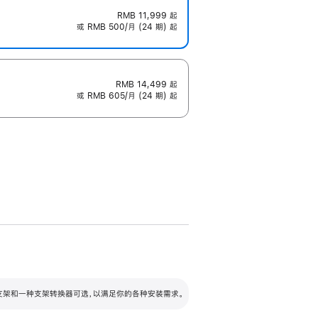
RMB 11,999
起
或 RMB 500/月 (24 期) 起
RMB 14,499
起
或 RMB 605/月 (24 期) 起
配可调倾斜度及高度的支架，额外增加 105
VESA 支架转换器
 有两种支架和一种支架转换器可选，以满足你的各种安装需求。
毫米的高度调节范围。
容的支架 (未随附)