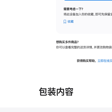
标
准
需要考虑一下？
玻
将此设备加入你的收藏，即可先保留
璃
面
收藏
板
-
可
想购买多件商品？
调
你可以查看完整的送货详情，并更改购物袋
倾
斜
度
获得购买帮助，
立即在线
的
支
架
的
分
包装内容
期
付
款
选
项)