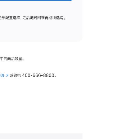
全部配置选择，之后随时回来再继续选购。
中的商品数量。
交流
(在
或致电
400-666-8800。
新
窗
口
中
打
开)