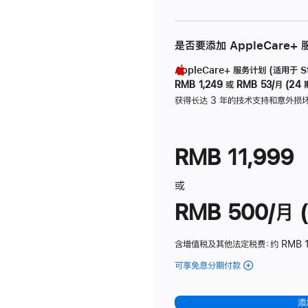
是否要添加 AppleCare+
AppleCare+ 服务计划 (适用于 Stu
RMB 1,249
或
RMB 53/月 (24 
获得长达 3 年的技术支持和意外损
RMB 11,999
或
RMB 500/月 (
含增值税及其他法定税费
：约 RMB 
可享免息分期付款
(Studio
Display
-
添