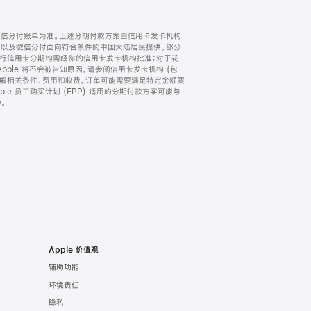
微信分付账单为准。上述分期付款方案由信用卡发卡机构
) 以及微信分付面向符合条件的中国大陆居民提供。部分
家。所有银行信用卡分期均需经你的信用卡发卡机构批准；对于花
ple 将不会被告知原因。请参阅信用卡发卡机构 (包
了解相关条件、费用和收费。订单可能需要满足特定金额要
e 员工购买计划 (EPP) 适用的分期付款方案可能与
。
Apple 价值观
辅助功能
环境责任
隐私