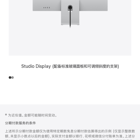
Studio Display (配备标准玻璃面板和可调倾斜度的支架)
网
脚
‡ 为近似值。金额可能随时间变动。
注
页
分期付款服务的条件
页
上述所示分期付款金额仅为使用特定期数免息分期付款估算得出的示例 (仅显示整数数
脚
额，未显示小数点以后的金额)，实际支付金额以银行、花呗或微信分付账单为准。上述分