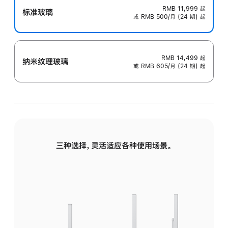
RMB 11,999
起
标准玻璃
或 RMB 500/月 (24 期) 起
RMB 14,499
起
纳米纹理玻璃
或 RMB 605/月 (24 期) 起
三种选择，灵活适应各种使用场景。
标