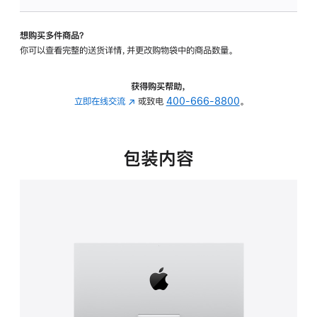
可
调
想购买多件商品？
倾
你可以查看完整的送货详情，并更改购物袋中的商品数量。
斜
度
的
获得购买帮助，
支
立即在线交流
(在
或致电
400-666-8800
。
架
新
的
窗
分
口
包装内容
期
中
付
打
款
开)
选
项)