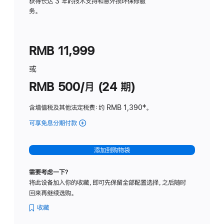
务
获得长达 3 年的技术支持和意外损坏保修服
务。
计
划
(适
RMB 11,999
用
于
或
Studio
RMB 500/月 (24 期)
Display
含增值税及其他法定税费
：约 RMB 1,390
脚
‡。
注
可享免息分期付款
(Studio
Display
-
添加到购物袋
标
准
需要考虑一下？
玻
将此设备加入你的收藏，即可先保留全部配置选择，之后随时
璃
回来再继续选购。
面
板
收藏
-