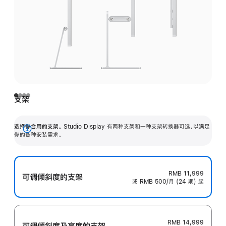
支架
选择你合用的支架。
Studio Display 有两种支架和一种支架转换器可选，以满足
展
你的各种安装需求。
开
RMB 11,999
可调倾斜度的支架
或 RMB 500/月 (24 期) 起
RMB 14,999
可调倾斜度及高‍度的支‍架