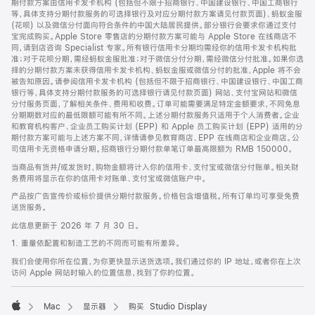
期付款方案由信用卡发卡机构 (包括但不限于招商银行、中国建设银行、中国工商银行
等，具体支持分期付款服务的可选择银行及对应分期付款方案请见付款页面)、蚂蚁金服
(花呗) 以及微信分付面向符合条件的中国大陆居民提供。部分银行会要求你通过支付
宝完成购买。Apple Store 零售店的分期付款方案可能与 Apple Store 在线商店不
同，请到店咨询 Specialist 专家。所有银行信用卡分期均需经你的信用卡发卡机构批
准；对于花呗分期，需经蚂蚁金服批准；对于微信分付分期，需经微信分付批准。如果你选
择的分期付款方案未获得信用卡发卡机构、蚂蚁金服或微信分付的批准，Apple 将不会
被告知原因。请参阅信用卡发卡机构 (包括但不限于招商银行、中国建设银行、中国工商
银行等，具体支持分期付款服务的可选择银行请见付款页面) 网站、支付宝网站和微信
分付服务页面，了解相关条件、费用和收费。订单可能需要满足特定金额要求，不同免息
分期期数对应的最低限额可能有所不同。上述分期付款服务只适用于个人消费者。企业
和教育机构客户、企业员工购买计划 (EPP) 和 Apple 员工购买计划 (EPP) 适用的分
期付款方案可能与上述方案不同，详情请参见教育商店、EPP 在线商店和企业商店。公
司信用卡无资格申请分期。招商银行分期付款单笔订单最高限额为 RMB 150000。
当商品有货并/或发货时，购物金额将计入你的信用卡、支付宝或微信分付账单。相关财
务费用将显示在你的信用卡对账单、支付宝或微信账户中。
产品按广告宣传价或标价提供分期付款服务。价格包含增值税。所有订单均可享受免费
送货服务。
此信息更新于 2026 年 7 月 30 日。
1. 重量依配置和制造工艺的不同而可能有所差异。
我们会使用你所在位置，为你更快显示送货选项。我们通过你的 IP 地址，或者你在上次
访问 Apple 网站时输入的位置信息，找到了你的位置。
Mac
显示器
购买 Studio Display