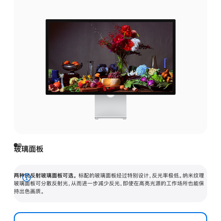
玻璃面板
两种抗反射玻璃面板可选。
标配的玻璃面板经过特别设计，反光率极低。纳米纹理
展
玻璃面板可分散反射光，从而进一步减少反光，即使在高亮光源的工作场所也能保
持出色画质。
开