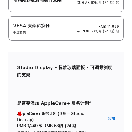
或 RMB 625/月 (24 期) 起
VESA 支架转换器
RMB 11,999
或 RMB 500/月 (24 期) 起
不含支架
Studio Display - 标准玻璃面板 - 可调倾斜度
的支架
是否要添加 AppleCare+ 服务计划？
AppleCare+ 服务计划 (适用于 Studio
AppleC
添加
Display)
服
RMB 1,249
或
RMB 53/月 (24 期)