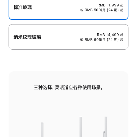
RMB 11,999
起
标准玻璃
或 RMB 500/月 (24 期) 起
RMB 14,499
起
纳米纹理玻璃
或 RMB 605/月 (24 期) 起
三种选择，灵活适应各种使用场景。
标