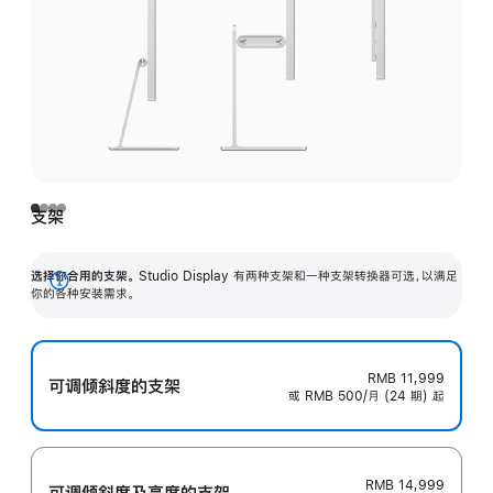
支架
选择你合用的支架。
Studio Display 有两种支架和一种支架转换器可选，以满足
展
你的各种安装需求。
开
RMB 11,999
可调倾斜度的支架
或 RMB 500/月 (24 期) 起
RMB 14,999
可调倾斜度及高‍度的支‍架