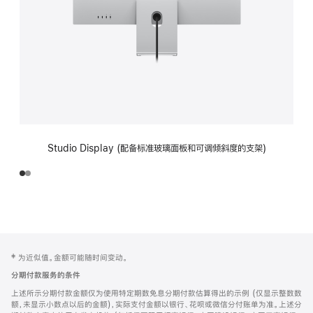
Studio Display (配备标准玻璃面板和可调倾斜度的支架)
网
脚
‡ 为近似值。金额可能随时间变动。
注
页
分期付款服务的条件
页
上述所示分期付款金额仅为使用特定期数免息分期付款估算得出的示例 (仅显示整数数
脚
额，未显示小数点以后的金额)，实际支付金额以银行、花呗或微信分付账单为准。上述分