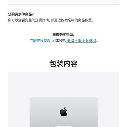
可
调
想购买多件商品？
倾
你可以查看完整的送货详情，并更改购物袋中的商品数量。
斜
度
的
获得购买帮助，
支
立即在线交流
(在
或致电
400-666-8800
。
架
新
的
窗
分
口
包装内容
期
中
付
打
款
开)
选
项)