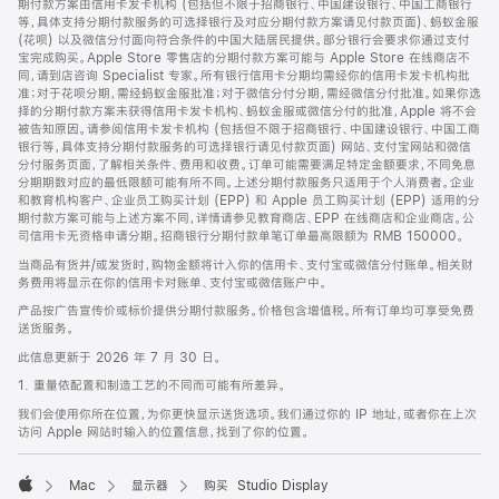
期付款方案由信用卡发卡机构 (包括但不限于招商银行、中国建设银行、中国工商银行
等，具体支持分期付款服务的可选择银行及对应分期付款方案请见付款页面)、蚂蚁金服
(花呗) 以及微信分付面向符合条件的中国大陆居民提供。部分银行会要求你通过支付
宝完成购买。Apple Store 零售店的分期付款方案可能与 Apple Store 在线商店不
同，请到店咨询 Specialist 专家。所有银行信用卡分期均需经你的信用卡发卡机构批
准；对于花呗分期，需经蚂蚁金服批准；对于微信分付分期，需经微信分付批准。如果你选
择的分期付款方案未获得信用卡发卡机构、蚂蚁金服或微信分付的批准，Apple 将不会
被告知原因。请参阅信用卡发卡机构 (包括但不限于招商银行、中国建设银行、中国工商
银行等，具体支持分期付款服务的可选择银行请见付款页面) 网站、支付宝网站和微信
分付服务页面，了解相关条件、费用和收费。订单可能需要满足特定金额要求，不同免息
分期期数对应的最低限额可能有所不同。上述分期付款服务只适用于个人消费者。企业
和教育机构客户、企业员工购买计划 (EPP) 和 Apple 员工购买计划 (EPP) 适用的分
期付款方案可能与上述方案不同，详情请参见教育商店、EPP 在线商店和企业商店。公
司信用卡无资格申请分期。招商银行分期付款单笔订单最高限额为 RMB 150000。
当商品有货并/或发货时，购物金额将计入你的信用卡、支付宝或微信分付账单。相关财
务费用将显示在你的信用卡对账单、支付宝或微信账户中。
产品按广告宣传价或标价提供分期付款服务。价格包含增值税。所有订单均可享受免费
送货服务。
此信息更新于 2026 年 7 月 30 日。
1. 重量依配置和制造工艺的不同而可能有所差异。
我们会使用你所在位置，为你更快显示送货选项。我们通过你的 IP 地址，或者你在上次
访问 Apple 网站时输入的位置信息，找到了你的位置。
Mac
显示器
购买 Studio Display