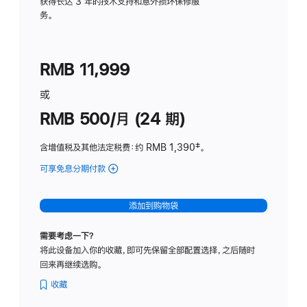
务
获得长达 3 年的技术支持和意外损坏保修服
务。
计
划
(适
RMB 11,999
用
于
或
Studio
RMB 500/月 (24 期)
Display
含增值税及其他法定税费
：约 RMB 1,390
脚
‡。
注
可享免息分期付款
(Studio
Display
-
添加到购物袋
标
准
需要考虑一下？
玻
将此设备加入你的收藏，即可先保留全部配置选择，之后随时
璃
回来再继续选购。
面
板
收藏
-