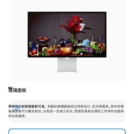
玻璃面板
两种抗反射玻璃面板可选。
标配的玻璃面板经过特别设计，反光率极低。纳米纹理
展
玻璃面板可分散反射光，从而进一步减少反光，即使在高亮光源的工作场所也能保
持出色画质。
开