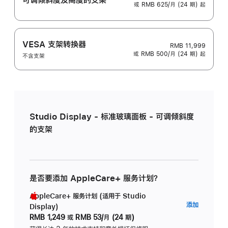
或 RMB 625/月 (24 期) 起
VESA 支架转换器
RMB 11,999
或 RMB 500/月 (24 期) 起
不含支架
Studio Display - 标准玻璃面板 - 可调倾斜度
的支架
是否要添加 AppleCare+ 服务计划？
AppleCare+ 服务计划 (适用于 Studio
AppleC
添加
Display)
服
RMB 1,249
或
RMB 53/月 (24 期)