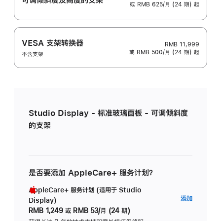
或 RMB 625/月 (24 期) 起
VESA 支架转换器
RMB 11,999
或 RMB 500/月 (24 期) 起
不含支架
Studio Display - 标准玻璃面板 - 可调倾斜度
的支架
是否要添加 AppleCare+ 服务计划？
AppleCare+ 服务计划 (适用于 Studio
AppleC
添加
Display)
服
RMB 1,249
或
RMB 53/月 (24 期)