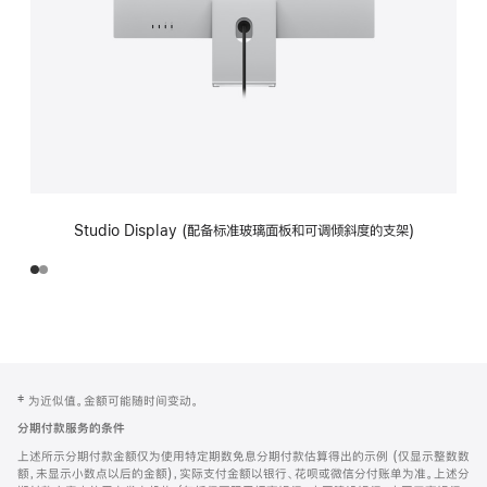
Studio Display (配备标准玻璃面板和可调倾斜度的支架)
网
脚
‡ 为近似值。金额可能随时间变动。
注
页
分期付款服务的条件
页
上述所示分期付款金额仅为使用特定期数免息分期付款估算得出的示例 (仅显示整数数
脚
额，未显示小数点以后的金额)，实际支付金额以银行、花呗或微信分付账单为准。上述分