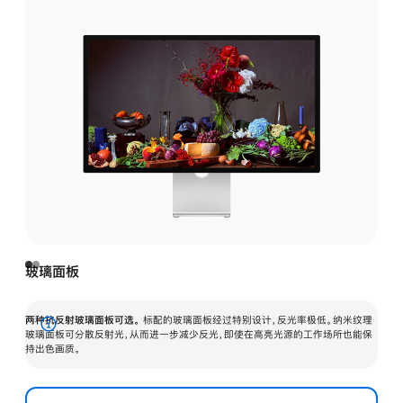
玻璃面板
两种抗反射玻璃面板可选。
标配的玻璃面板经过特别设计，反光率极低。纳米纹理
展
玻璃面板可分散反射光，从而进一步减少反光，即使在高亮光源的工作场所也能保
持出色画质。
开