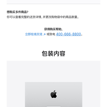
可
调
想购买多件商品？
倾
你可以查看完整的送货详情，并更改购物袋中的商品数量。
斜
度
的
获得购买帮助，
支
立即在线交流
(在
或致电
400-666-8800
。
架
新
的
窗
分
口
包装内容
期
中
付
打
款
开)
选
项)