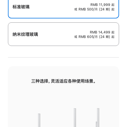
RMB 11,999
起
标准玻璃
或 RMB 500/月 (24 期) 起
RMB 14,499
起
纳米纹理玻璃
或 RMB 605/月 (24 期) 起
三种选择，灵活适应各种使用场景。
标