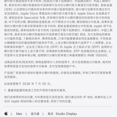
期付款方案由信用卡发卡机构 (包括但不限于招商银行、中国建设银行、中国工商银行
等，具体支持分期付款服务的可选择银行及对应分期付款方案请见付款页面)、蚂蚁金服
(花呗) 以及微信分付面向符合条件的中国大陆居民提供。部分银行会要求你通过支付
宝完成购买。Apple Store 零售店的分期付款方案可能与 Apple Store 在线商店不
同，请到店咨询 Specialist 专家。所有银行信用卡分期均需经你的信用卡发卡机构批
准；对于花呗分期，需经蚂蚁金服批准；对于微信分付分期，需经微信分付批准。如果你选
择的分期付款方案未获得信用卡发卡机构、蚂蚁金服或微信分付的批准，Apple 将不会
被告知原因。请参阅信用卡发卡机构 (包括但不限于招商银行、中国建设银行、中国工商
银行等，具体支持分期付款服务的可选择银行请见付款页面) 网站、支付宝网站和微信
分付服务页面，了解相关条件、费用和收费。订单可能需要满足特定金额要求，不同免息
分期期数对应的最低限额可能有所不同。上述分期付款服务只适用于个人消费者。企业
和教育机构客户、企业员工购买计划 (EPP) 和 Apple 员工购买计划 (EPP) 适用的分
期付款方案可能与上述方案不同，详情请参见教育商店、EPP 在线商店和企业商店。公
司信用卡无资格申请分期。招商银行分期付款单笔订单最高限额为 RMB 150000。
当商品有货并/或发货时，购物金额将计入你的信用卡、支付宝或微信分付账单。相关财
务费用将显示在你的信用卡对账单、支付宝或微信账户中。
产品按广告宣传价或标价提供分期付款服务。价格包含增值税。所有订单均可享受免费
送货服务。
此信息更新于 2026 年 7 月 30 日。
1. 重量依配置和制造工艺的不同而可能有所差异。
我们会使用你所在位置，为你更快显示送货选项。我们通过你的 IP 地址，或者你在上次
访问 Apple 网站时输入的位置信息，找到了你的位置。
Mac
显示器
购买 Studio Display