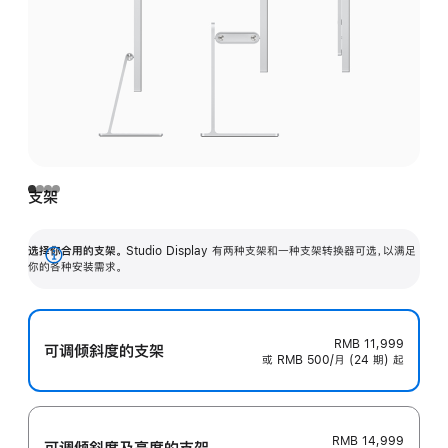
支架
选择你合用的支架。
Studio Display 有两种支架和一种支架转换器可选，以满足
展
你的各种安装需求。
开
RMB 11,999
可调倾斜度的支架
或 RMB 500/月 (24 期) 起
RMB 14,999
可调倾斜度及高‍度的支‍架