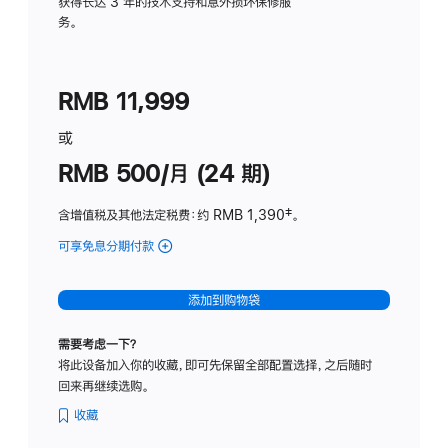
务
获得长达 3 年的技术支持和意外损坏保修服
务。
计
划
(适
RMB 11,999
用
于
或
Studio
RMB 500/月 (24 期)
Display
含增值税及其他法定税费
：约 RMB 1,390
脚
‡。
注
可享免息分期付款
(Studio
Display
-
添加到购物袋
标
准
需要考虑一下？
玻
将此设备加入你的收藏，即可先保留全部配置选择，之后随时
璃
回来再继续选购。
面
板
收藏
-