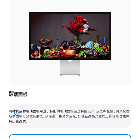
玻璃面板
两种抗反射玻璃面板可选。
标配的玻璃面板经过特别设计，反光率极低。纳米纹理
展
玻璃面板可分散反射光，从而进一步减少反光，即使在高亮光源的工作场所也能保
持出色画质。
开