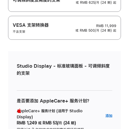
或 RMB 625/月 (24 期) 起
VESA 支架转换器
RMB 11,999
或 RMB 500/月 (24 期) 起
不含支架
Studio Display - 标准玻璃面板 - 可调倾斜度
的支架
是否要添加 AppleCare+ 服务计划？
AppleCare+ 服务计划 (适用于 Studio
AppleC
添加
Display)
服
RMB 1,249
或
RMB 53/月 (24 期)