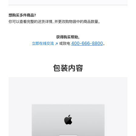
可
调
想购买多件商品？
倾
你可以查看完整的送货详情，并更改购物袋中的商品数量。
斜
度
的
获得购买帮助，
支
立即在线交流
(在
或致电
400-666-8800
。
架
新
的
窗
分
口
包装内容
期
中
付
打
款
开)
选
项)