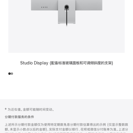
Studio Display (配备标准玻璃面板和可调倾斜度的支架)
网
脚
‡ 为近似值。金额可能随时间变动。
注
页
分期付款服务的条件
页
上述所示分期付款金额仅为使用特定期数免息分期付款估算得出的示例 (仅显示整数数
脚
额，未显示小数点以后的金额)，实际支付金额以银行、花呗或微信分付账单为准。上述分