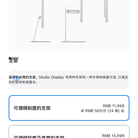
支架
选择你合用的支架。
Studio Display 有两种支架和一种支架转换器可选，以满足
展
你的各种安装需求。
开
RMB 11,999
可调倾斜度的支架
或 RMB 500/月 (24 期) 起
RMB 14,999
可调倾斜度及高‍度的支‍架