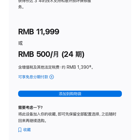
务
获得长达 3 年的技术支持和意外损坏保修服
务。
计
划
(适
RMB 11,999
用
于
或
Studio
RMB 500/月 (24 期)
Display
含增值税及其他法定税费
：约 RMB 1,390
脚
‡。
注
可享免息分期付款
(Studio
Display
-
添加到购物袋
标
准
需要考虑一下？
玻
将此设备加入你的收藏，即可先保留全部配置选择，之后随时
璃
回来再继续选购。
面
板
收藏
-