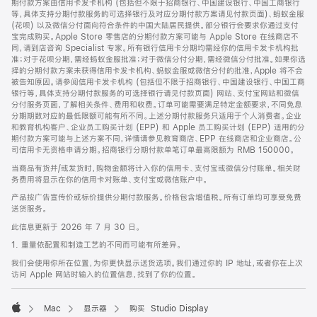
期付款方案由信用卡发卡机构 (包括但不限于招商银行、中国建设银行、中国工商银行
等，具体支持分期付款服务的可选择银行及对应分期付款方案请见付款页面)、蚂蚁金服
(花呗) 以及微信分付面向符合条件的中国大陆居民提供。部分银行会要求你通过支付
宝完成购买。Apple Store 零售店的分期付款方案可能与 Apple Store 在线商店不
同，请到店咨询 Specialist 专家。所有银行信用卡分期均需经你的信用卡发卡机构批
准；对于花呗分期，需经蚂蚁金服批准；对于微信分付分期，需经微信分付批准。如果你选
择的分期付款方案未获得信用卡发卡机构、蚂蚁金服或微信分付的批准，Apple 将不会
被告知原因。请参阅信用卡发卡机构 (包括但不限于招商银行、中国建设银行、中国工商
银行等，具体支持分期付款服务的可选择银行请见付款页面) 网站、支付宝网站和微信
分付服务页面，了解相关条件、费用和收费。订单可能需要满足特定金额要求，不同免息
分期期数对应的最低限额可能有所不同。上述分期付款服务只适用于个人消费者。企业
和教育机构客户、企业员工购买计划 (EPP) 和 Apple 员工购买计划 (EPP) 适用的分
期付款方案可能与上述方案不同，详情请参见教育商店、EPP 在线商店和企业商店。公
司信用卡无资格申请分期。招商银行分期付款单笔订单最高限额为 RMB 150000。
当商品有货并/或发货时，购物金额将计入你的信用卡、支付宝或微信分付账单。相关财
务费用将显示在你的信用卡对账单、支付宝或微信账户中。
产品按广告宣传价或标价提供分期付款服务。价格包含增值税。所有订单均可享受免费
送货服务。
此信息更新于 2026 年 7 月 30 日。
1. 重量依配置和制造工艺的不同而可能有所差异。
我们会使用你所在位置，为你更快显示送货选项。我们通过你的 IP 地址，或者你在上次
访问 Apple 网站时输入的位置信息，找到了你的位置。
Mac
显示器
购买 Studio Display