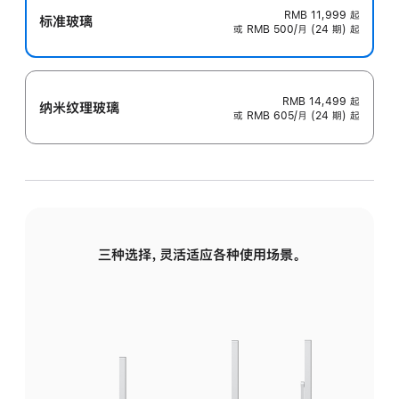
RMB 11,999
起
标准玻璃
或 RMB 500/月 (24 期) 起
RMB 14,499
起
纳米纹理玻璃
或 RMB 605/月 (24 期) 起
三种选择，灵活适应各种使用场景。
标