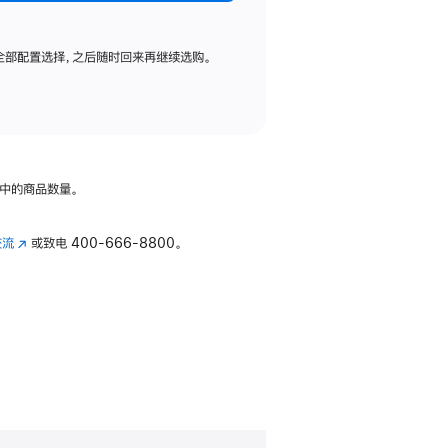
全部配置选择，之后随时回来再继续选购。
中的商品数量。
交流
(在
或致电
400-666-8800。
新
窗
口
中
打
开)