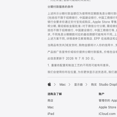
‡ 为近似值。金额可能随时间变动。
注
页
分期付款服务的条件
页
上述所示分期付款金额仅为使用特定期数免息分期付款估
脚
(包括但不限于招商银行、中国建设银行、中国工商银行
银行会要求你通过支付宝完成购买。Apple Store 零
呗分期，需经蚂蚁金服批准；对于微信分付分期，需经微信
括但不限于招商银行、中国建设银行、中国工商银行等，
求，不同免息分期期数对应的最低限额可能有所不同。上述分
上述方案不同，详情请参见教育商店、EPP 在线商店和
当商品有货并/或发货时，购物金额将计入你的信用卡、
产品按广告宣传价或标价提供分期付款服务。价格包含
此信息更新于 2026 年 7 月 30 日。
1. 重量依配置和制造工艺的不同而可能有所差异。
我们会使用你所在位置，为你更快显示送货选项。我们通过你
Mac
显示器
购买 Studio Displ
Apple
选购及了解
账户
商店
管理你的 App
Mac
Apple Stor
iPad
iCloud.com