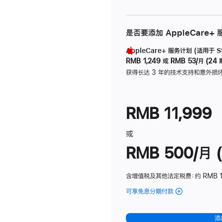
是否要添加 AppleCare+
AppleCare+ 服务计划 (适用于 Stu
RMB 1,249
或
RMB 53/月 (24 
获得长达 3 年的技术支持和意外损
RMB 11,999
或
RMB 500/月 (
含增值税及其他法定税费
：约 RMB 
可享免息分期付款
(Studio
Display
-
添