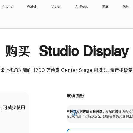
iPhone
Watch
Vision
AirPods
家居
娱乐
购买 Studio Display
桌上视角功能的 1200 万像素 Center Stage 摄像头、录音棚
玻璃面板
，可减少使用
纳米纹理玻璃面板可进一步减少反光，即使在
两种抗反射玻璃面板可选。
标配的玻璃面板经
。
有高亮光源的场所使用，也能保持出色画质。
展
光，从而进一步减少反光，即使在高亮光源的工
开