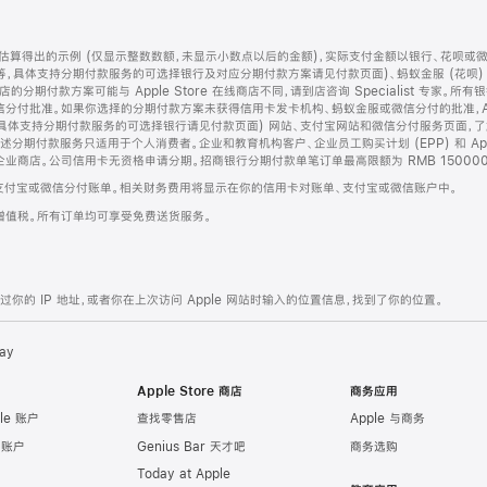
算得出的示例 (仅显示整数数额，未显示小数点以后的金额)，实际支付金额以银行、花呗或
等，具体支持分期付款服务的可选择银行及对应分期付款方案请见付款页面)、蚂蚁金服 (花呗
售店的分期付款方案可能与 Apple Store 在线商店不同，请到店咨询 Specialist 专
分付批准。如果你选择的分期付款方案未获得信用卡发卡机构、蚂蚁金服或微信分付的批准，Ap
具体支持分期付款服务的可选择银行请见付款页面) 网站、支付宝网站和微信分付服务页面，
期付款服务只适用于个人消费者。企业和教育机构客户、企业员工购买计划 (EPP) 和 Appl
企业商店。公司信用卡无资格申请分期。招商银行分期付款单笔订单最高限额为 RMB 150000
支付宝或微信分付账单。相关财务费用将显示在你的信用卡对账单、支付宝或微信账户中。
增值税。所有订单均可享受免费送货服务。
的 IP 地址，或者你在上次访问 Apple 网站时输入的位置信息，找到了你的位置。
ay
Apple Store 商店
商务应用
le 账户
查找零售店
Apple 与商务
e 账户
Genius Bar 天才吧
商务选购
Today at Apple