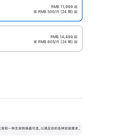
RMB 11,999
起
或 RMB 500/月 (24 期) 起
RMB 14,499
起
或 RMB 605/月 (24 期) 起
配可调倾斜度及高度的支架，额外增加 105
VESA 支架转换器
 有两种支架和一种支架转换器可选，以满足你的各种安装需求。
毫米的高度调节范围。
容的支架 (未随附)