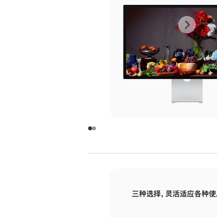
上
下
一
一
张
张
图
图
库
库
图
图
片
片
-
-
玻
玻
璃
璃
三种选择，灵活适应各种使
面
面
板
板