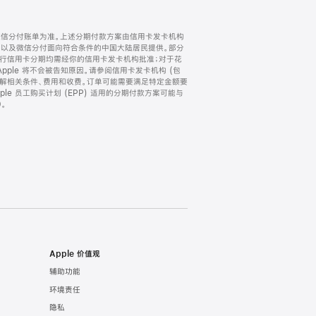
微信分付账单为准。上述分期付款方案由信用卡发卡机构
) 以及微信分付面向符合条件的中国大陆居民提供。部分
家。所有银行信用卡分期均需经你的信用卡发卡机构批准；对于花
ple 将不会被告知原因。请参阅信用卡发卡机构 (包
了解相关条件、费用和收费。订单可能需要满足特定金额要
e 员工购买计划 (EPP) 适用的分期付款方案可能与
。
Apple 价值观
辅助功能
环境责任
隐私