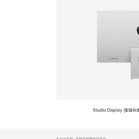
Studio Display (
网
脚