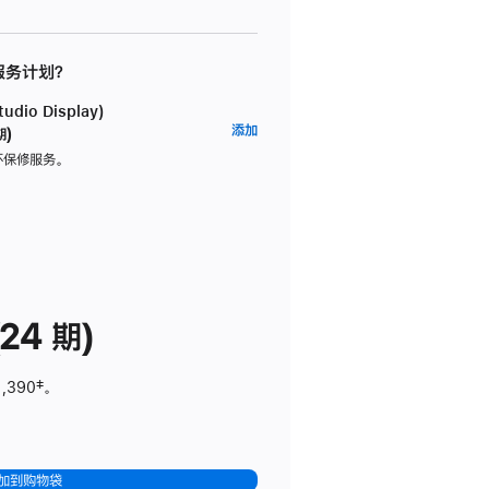
 服务计划？
dio Display)
AppleCare+
添加
期)
服
坏保修服务。
务
计
划
(适
用
于
24 期)
Studio
Display)
1,390
脚
‡。
注
加到购物袋