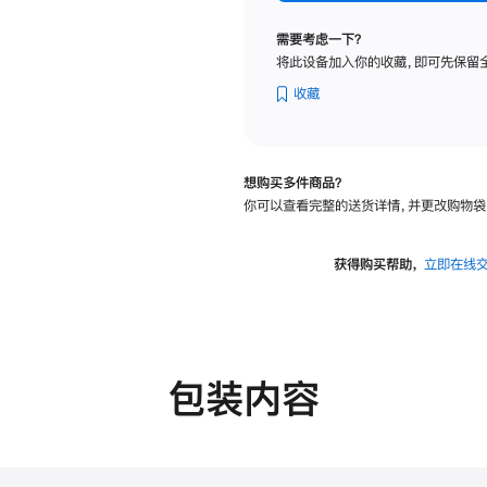
标
准
需要考虑一下？
玻
将此设备加入你的收藏，即可先保留
璃
面
收藏
板
-
可
想购买多件商品？
调
你可以查看完整的送货详情，并更改购物袋
倾
斜
度
获得购买帮助，
立即在线
的
支
架
的
分
包装内容
期
付
款
选
项)