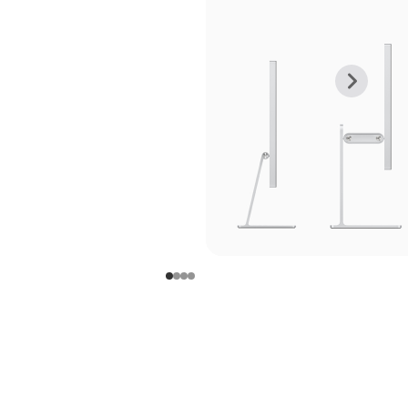
上
下
一
一
张
张
图
图
库
库
图
图
片
片
-
-
支
支
架
架