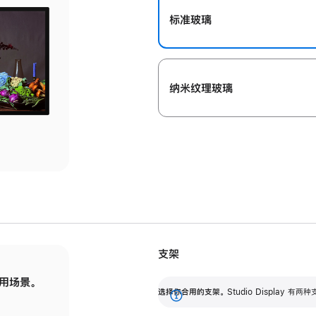
标准玻璃
纳米纹理玻璃
支架
用场景。
标配可调倾斜度的支架，提供 30 度的倾斜度
选
选择你合用的支架。
Studio Display
调节范围。
展