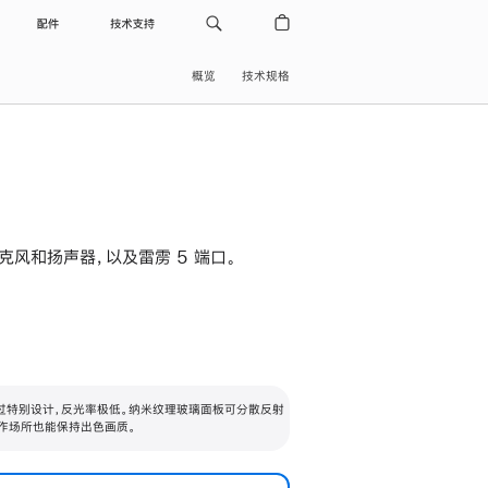
配件
技术支持
概览
技术规格
级麦克风和扬声器，以及雷雳 5 端口。
过特别设计，反光率极低。纳米纹理玻璃面板可分散反射
作场所也能保持出色画质。