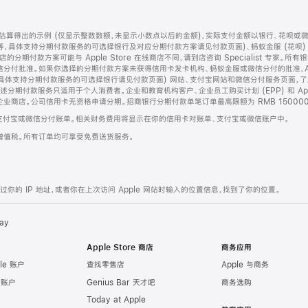
算得出的示例 (仅显示整数数额，未显示小数点以后的金额)，实际支付金额以银行、花呗或
等，具体支持分期付款服务的可选择银行及对应分期付款方案请见付款页面)、蚂蚁金服 (花呗
售店的分期付款方案可能与 Apple Store 在线商店不同，请到店咨询 Specialist 专
分付批准。如果你选择的分期付款方案未获得信用卡发卡机构、蚂蚁金服或微信分付的批准，Ap
具体支持分期付款服务的可选择银行请见付款页面) 网站、支付宝网站和微信分付服务页面，
期付款服务只适用于个人消费者。企业和教育机构客户、企业员工购买计划 (EPP) 和 Appl
企业商店。公司信用卡无资格申请分期。招商银行分期付款单笔订单最高限额为 RMB 150000
支付宝或微信分付账单。相关财务费用将显示在你的信用卡对账单、支付宝或微信账户中。
增值税。所有订单均可享受免费送货服务。
的 IP 地址，或者你在上次访问 Apple 网站时输入的位置信息，找到了你的位置。
ay
Apple Store 商店
商务应用
le 账户
查找零售店
Apple 与商务
e 账户
Genius Bar 天才吧
商务选购
Today at Apple