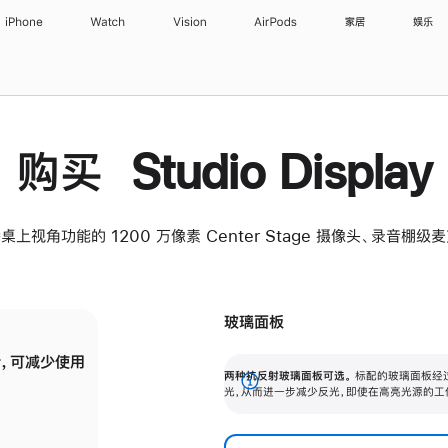
iPhone
Watch
Vision
AirPods
家居
娱乐
购买 Studio Display
桌上视角功能的 1200 万像素 Center Stage 摄像头、录音棚
玻璃面板
，可减少使用
纳米纹理玻璃面板可进一步减少反光，即使在
两种抗反射玻璃面板可选。
标配的玻璃面板经
。
有高亮光源的场所使用，也能保持出色画质。
展
光，从而进一步减少反光，即使在高亮光源的工
开