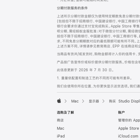
‡ 为近似值。金额可能随时间变动。
注
页
分期付款服务的条件
页
上述所示分期付款金额仅为使用特定期数免息分期付款估
脚
(包括但不限于招商银行、中国建设银行、中国工商银行
银行会要求你通过支付宝完成购买。Apple Store 零
呗分期，需经蚂蚁金服批准；对于微信分付分期，需经微信
括但不限于招商银行、中国建设银行、中国工商银行等，
求，不同免息分期期数对应的最低限额可能有所不同。上述分
上述方案不同，详情请参见教育商店、EPP 在线商店和
当商品有货并/或发货时，购物金额将计入你的信用卡、
产品按广告宣传价或标价提供分期付款服务。价格包含
此信息更新于 2026 年 7 月 30 日。
1. 重量依配置和制造工艺的不同而可能有所差异。
我们会使用你所在位置，为你更快显示送货选项。我们通过你
Mac
显示器
购买 Studio Displ
Apple
选购及了解
账户
商店
管理你的 App
Mac
Apple Stor
iPad
iCloud.com