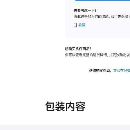
标
准
需要考虑一下？
玻
将此设备加入你的收藏，即可先保留
璃
面
收藏
板
-
可
想购买多件商品？
调
你可以查看完整的送货详情，并更改购物袋
倾
斜
度
获得购买帮助，
立即在线
的
支
架
的
分
包装内容
期
付
款
选
项)