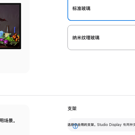
标准玻璃
纳米纹理玻璃
支架
用场景。
标配可调倾斜度的支架，提供 30 度的倾斜度
选
选择你合用的支架。
Studio Display
调节范围。
展