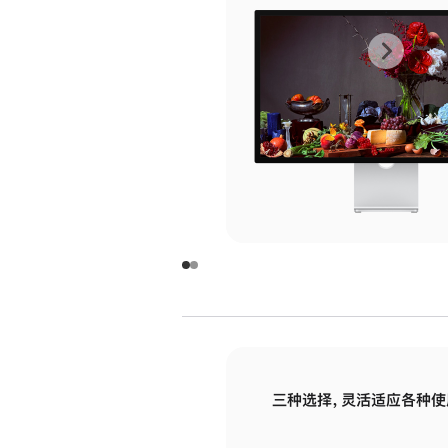
上
下
一
一
张
张
图
图
库
库
图
图
片
片
-
-
玻
玻
璃
璃
三种选择，灵活适应各种使
面
面
板
板