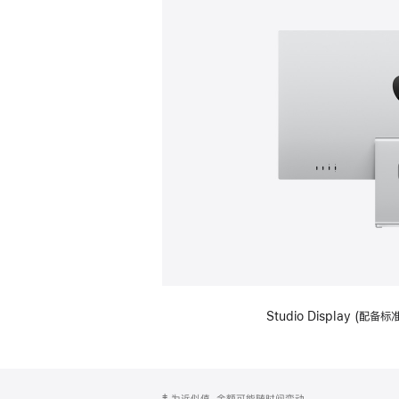
Studio Display (
网
脚