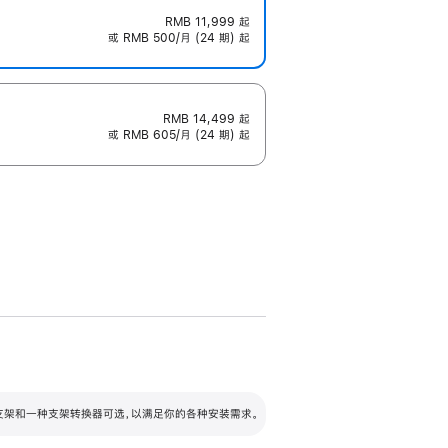
RMB 11,999
起
或 RMB 500/月 (24 期) 起
RMB 14,499
起
或 RMB 605/月 (24 期) 起
配可调倾斜度及高度的支架，额外增加 105
VESA 支架转换器
 有两种支架和一种支架转换器可选，以满足你的各种安装需求。
毫米的高度调节范围。
容的支架 (未随附)