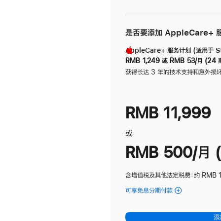
是否要添加 AppleCare+
AppleCare+ 服务计划 (适用于 Stu
RMB 1,249
或
RMB 53/月 (24 
获得长达 3 年的技术支持和意外损
RMB 11,999
或
RMB 500/月 (
含增值税及其他法定税费
：约 RMB 
可享免息分期付款
(Studio
Display
-
添