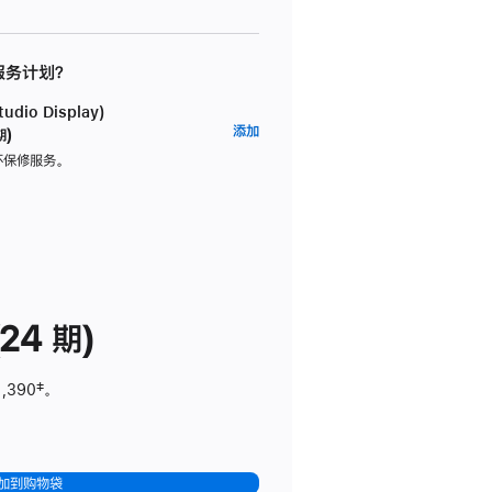
 服务计划？
dio Display)
AppleCare+
添加
期)
服
坏保修服务。
务
计
划
(适
用
于
24 期)
Studio
Display)
1,390
脚
‡。
注
加到购物袋