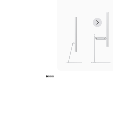
上
下
一
一
张
张
图
图
库
库
图
图
片
片
-
-
支
支
架
架