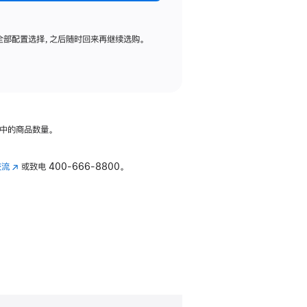
全部配置选择，之后随时回来再继续选购。
中的商品数量。
交流
(在
或致电
400-666-8800。
新
窗
口
中
打
开)