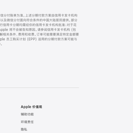
微信分付账单为准。上述分期付款方案由信用卡发卡机构
) 以及微信分付面向符合条件的中国大陆居民提供。部分
家。所有银行信用卡分期均需经你的信用卡发卡机构批准；对于花
ple 将不会被告知原因。请参阅信用卡发卡机构 (包
了解相关条件、费用和收费。订单可能需要满足特定金额要
e 员工购买计划 (EPP) 适用的分期付款方案可能与
。
Apple 价值观
辅助功能
环境责任
隐私