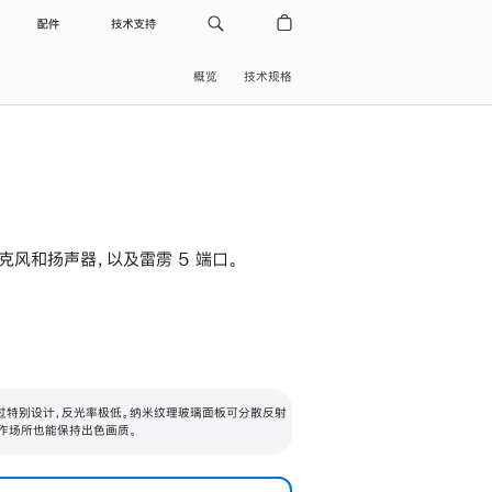
配件
技术支持
概览
技术规格
级麦克风和扬声器，以及雷雳 5 端口。
过特别设计，反光率极低。纳米纹理玻璃面板可分散反射
作场所也能保持出色画质。