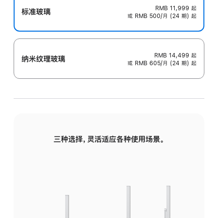
RMB 11,999
起
标准玻璃
或 RMB 500/月 (24 期) 起
RMB 14,499
起
纳米纹理玻璃
或 RMB 605/月 (24 期) 起
三种选择，灵活适应各种使用场景。
标