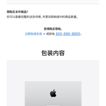
可
调
想购买多件商品？
倾
你可以查看完整的送货详情，并更改购物袋中的商品数量。
斜
度
的
获得购买帮助，
支
立即在线交流
(在
或致电
400-666-8800
。
架
新
的
窗
分
口
包装内容
期
中
付
打
款
开)
选
项)