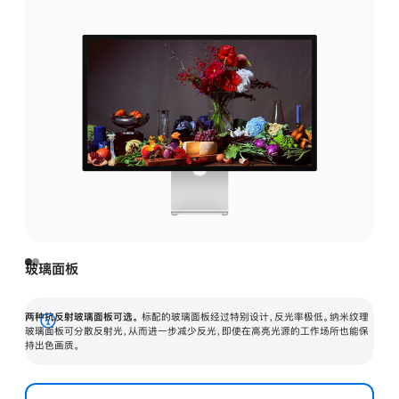
玻璃面板
两种抗反射玻璃面板可选。
标配的玻璃面板经过特别设计，反光率极低。纳米纹理
展
玻璃面板可分散反射光，从而进一步减少反光，即使在高亮光源的工作场所也能保
持出色画质。
开