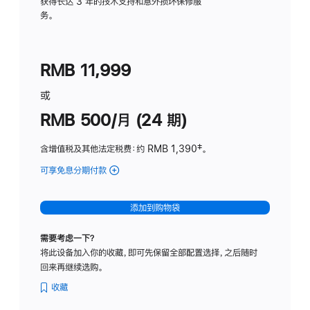
务
获得长达 3 年的技术支持和意外损坏保修服
务。
计
划
(适
RMB 11,999
用
于
或
Studio
RMB 500/月 (24 期)
Display
含增值税及其他法定税费
：约 RMB 1,390
脚
‡。
注
可享免息分期付款
(Studio
Display
-
添加到购物袋
标
准
需要考虑一下？
玻
将此设备加入你的收藏，即可先保留全部配置选择，之后随时
璃
回来再继续选购。
面
板
收藏
-