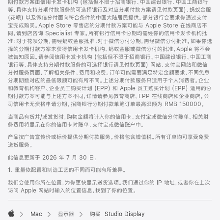
期付款方案由信用卡发卡机构 (包括但不限于招商银行、中国建设银行、中国工商银行
等，具体支持分期付款服务的可选择银行及对应分期付款方案请见付款页面)、蚂蚁金服
(花呗) 以及微信分付面向符合条件的中国大陆居民提供。部分银行会要求你通过支付
宝完成购买。Apple Store 零售店的分期付款方案可能与 Apple Store 在线商店不
同，请到店咨询 Specialist 专家。所有银行信用卡分期均需经你的信用卡发卡机构批
准；对于花呗分期，需经蚂蚁金服批准；对于微信分付分期，需经微信分付批准。如果你选
择的分期付款方案未获得信用卡发卡机构、蚂蚁金服或微信分付的批准，Apple 将不会
被告知原因。请参阅信用卡发卡机构 (包括但不限于招商银行、中国建设银行、中国工商
银行等，具体支持分期付款服务的可选择银行请见付款页面) 网站、支付宝网站和微信
分付服务页面，了解相关条件、费用和收费。订单可能需要满足特定金额要求，不同免息
分期期数对应的最低限额可能有所不同。上述分期付款服务只适用于个人消费者。企业
和教育机构客户、企业员工购买计划 (EPP) 和 Apple 员工购买计划 (EPP) 适用的分
期付款方案可能与上述方案不同，详情请参见教育商店、EPP 在线商店和企业商店。公
司信用卡无资格申请分期。招商银行分期付款单笔订单最高限额为 RMB 150000。
当商品有货并/或发货时，购物金额将计入你的信用卡、支付宝或微信分付账单。相关财
务费用将显示在你的信用卡对账单、支付宝或微信账户中。
产品按广告宣传价或标价提供分期付款服务。价格包含增值税。所有订单均可享受免费
送货服务。
此信息更新于 2026 年 7 月 30 日。
1. 重量依配置和制造工艺的不同而可能有所差异。
我们会使用你所在位置，为你更快显示送货选项。我们通过你的 IP 地址，或者你在上次
访问 Apple 网站时输入的位置信息，找到了你的位置。
Mac
显示器
购买 Studio Display