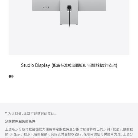
Studio Display (配备标准玻璃面板和可调倾斜度的支架)
网
脚
‡ 为近似值。金额可能随时间变动。
注
页
分期付款服务的条件
页
上述所示分期付款金额仅为使用特定期数免息分期付款估算得出的示例 (仅显示整数数
脚
额，未显示小数点以后的金额)，实际支付金额以银行、花呗或微信分付账单为准。上述分