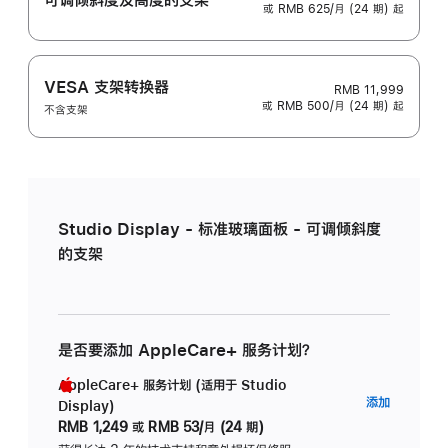
或 RMB 625/月 (24 期) 起
VESA 支架转换器
RMB 11,999
或 RMB 500/月 (24 期) 起
不含支架
Studio Display - 标准玻璃面板 - 可调倾斜度
的支架
是否要添加 AppleCare+ 服务计划？
AppleCare+ 服务计划 (适用于 Studio
AppleC
添加
Display)
服
RMB 1,249
或
RMB 53/月 (24 期)