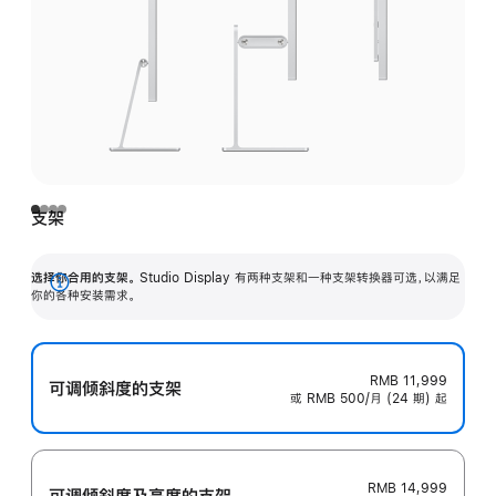
支架
选择你合用的支架。
Studio Display 有两种支架和一种支架转换器可选，以满足
展
你的各种安装需求。
开
RMB 11,999
可调倾斜度的支架
或 RMB 500/月 (24 期) 起
RMB 14,999
可调倾斜度及高‍度的支‍架