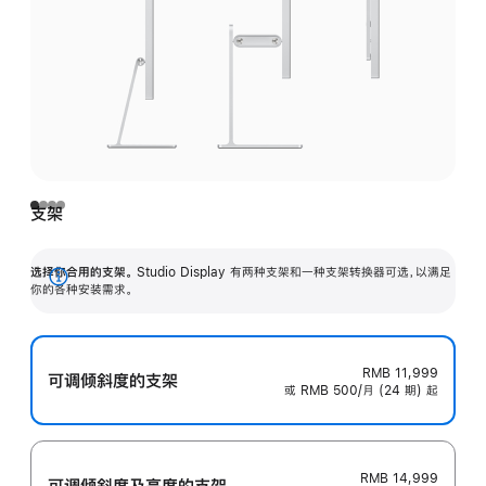
支架
选择你合用的支架。
Studio Display 有两种支架和一种支架转换器可选，以满足
展
你的各种安装需求。
开
RMB 11,999
可调倾斜度的支架
或 RMB 500/月 (24 期) 起
RMB 14,999
可调倾斜度及高‍度的支‍架