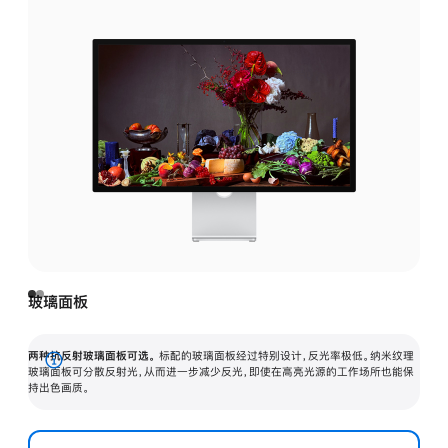
玻璃面板
两种抗反射玻璃面板可选。
标配的玻璃面板经过特别设计，反光率极低。纳米纹理
展
玻璃面板可分散反射光，从而进一步减少反光，即使在高亮光源的工作场所也能保
持出色画质。
开