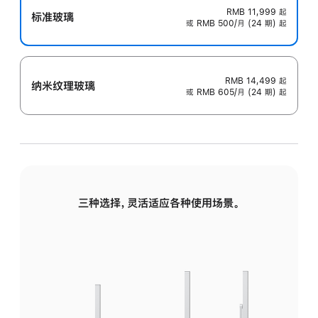
RMB 11,999
起
标准玻璃
或 RMB 500/月 (24 期) 起
RMB 14,499
起
纳米纹理玻璃
或 RMB 605/月 (24 期) 起
三种选择，灵活适应各种使用场景。
标