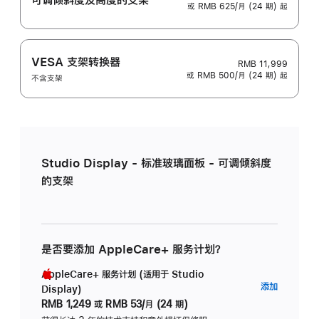
或 RMB 625/月 (24 期) 起
VESA 支架转换器
RMB 11,999
或 RMB 500/月 (24 期) 起
不含支架
Studio Display - 标准玻璃面板 - 可调倾斜度
的支架
是否要添加 AppleCare+ 服务计划？
AppleCare+ 服务计划 (适用于 Studio
AppleC
添加
Display)
服
RMB 1,249
或
RMB 53/月 (24 期)