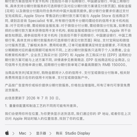
期付款方案由信用卡发卡机构 (包括但不限于招商银行、中国建设银行、中国工商银行
等，具体支持分期付款服务的可选择银行及对应分期付款方案请见付款页面)、蚂蚁金服
(花呗) 以及微信分付面向符合条件的中国大陆居民提供。部分银行会要求你通过支付
宝完成购买。Apple Store 零售店的分期付款方案可能与 Apple Store 在线商店不
同，请到店咨询 Specialist 专家。所有银行信用卡分期均需经你的信用卡发卡机构批
准；对于花呗分期，需经蚂蚁金服批准；对于微信分付分期，需经微信分付批准。如果你选
择的分期付款方案未获得信用卡发卡机构、蚂蚁金服或微信分付的批准，Apple 将不会
被告知原因。请参阅信用卡发卡机构 (包括但不限于招商银行、中国建设银行、中国工商
银行等，具体支持分期付款服务的可选择银行请见付款页面) 网站、支付宝网站和微信
分付服务页面，了解相关条件、费用和收费。订单可能需要满足特定金额要求，不同免息
分期期数对应的最低限额可能有所不同。上述分期付款服务只适用于个人消费者。企业
和教育机构客户、企业员工购买计划 (EPP) 和 Apple 员工购买计划 (EPP) 适用的分
期付款方案可能与上述方案不同，详情请参见教育商店、EPP 在线商店和企业商店。公
司信用卡无资格申请分期。招商银行分期付款单笔订单最高限额为 RMB 150000。
当商品有货并/或发货时，购物金额将计入你的信用卡、支付宝或微信分付账单。相关财
务费用将显示在你的信用卡对账单、支付宝或微信账户中。
产品按广告宣传价或标价提供分期付款服务。价格包含增值税。所有订单均可享受免费
送货服务。
此信息更新于 2026 年 7 月 30 日。
1. 重量依配置和制造工艺的不同而可能有所差异。
我们会使用你所在位置，为你更快显示送货选项。我们通过你的 IP 地址，或者你在上次
访问 Apple 网站时输入的位置信息，找到了你的位置。
Mac
显示器
购买 Studio Display