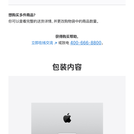
可
调
想购买多件商品？
倾
你可以查看完整的送货详情，并更改购物袋中的商品数量。
斜
度
的
获得购买帮助，
支
立即在线交流
(在
或致电
400-666-8800
。
架
新
的
窗
分
口
包装内容
期
中
付
打
款
开)
选
项)