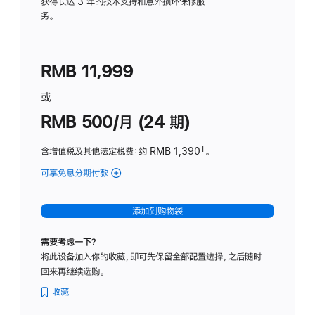
务
获得长达 3 年的技术支持和意外损坏保修服
务。
计
划
(适
RMB 11,999
用
于
或
Studio
RMB 500/月 (24 期)
Display
含增值税及其他法定税费
：约 RMB 1,390
脚
‡。
注
可享免息分期付款
(Studio
Display
-
添加到购物袋
标
准
需要考虑一下？
玻
将此设备加入你的收藏，即可先保留全部配置选择，之后随时
璃
回来再继续选购。
面
板
收藏
-