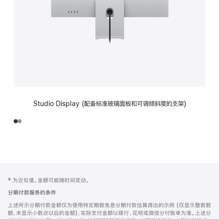
Studio Display (配备标准玻璃面板和可调倾斜度的支架)
网
脚
‡ 为近似值。金额可能随时间变动。
注
页
分期付款服务的条件
页
上述所示分期付款金额仅为使用特定期数免息分期付款估算得出的示例 (仅显示整数数
脚
额，未显示小数点以后的金额)，实际支付金额以银行、花呗或微信分付账单为准。上述分