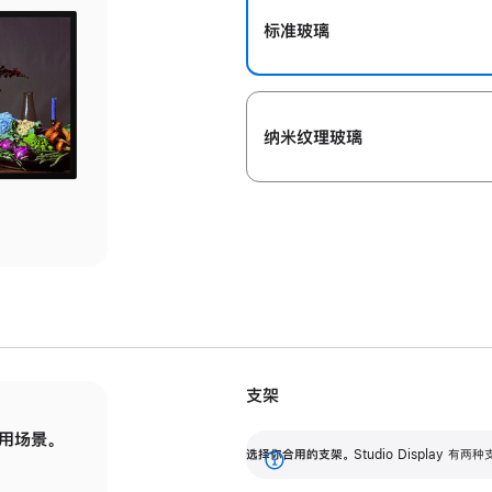
标准玻璃
纳米纹理玻璃
支架
用场景。
标配可调倾斜度的支架，提供 30 度的倾斜度
选
选择你合用的支架。
Studio Display
调节范围。
展