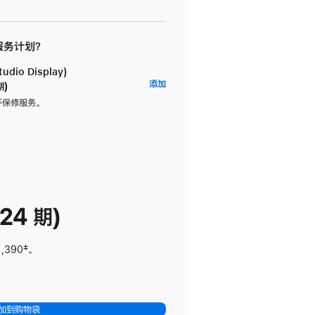
 服务计划？
dio Display)
AppleCare+
添加
期)
服
坏保修服务。
务
计
划
(适
用
于
24 期)
Studio
Display)
1,390
脚
‡。
注
加到购物袋