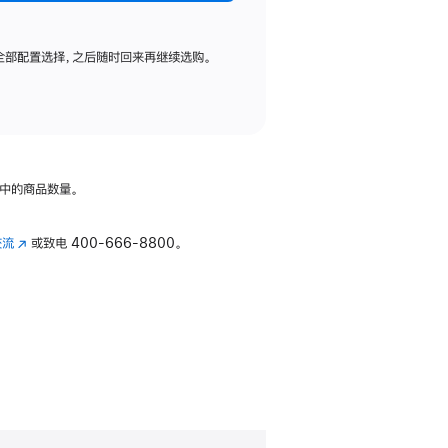
全部配置选择，之后随时回来再继续选购。
中的商品数量。
交流
(在
或致电
400-666-8800。
新
窗
口
中
打
开)