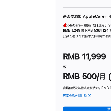
是否要添加 AppleCare+
AppleCare+ 服务计划 (适用于 Stu
RMB 1,249
或
RMB 53/月 (24 
获得长达 3 年的技术支持和意外损
RMB 11,999
或
RMB 500/月 (
含增值税及其他法定税费
：约 RMB 
可享免息分期付款
(Studio
Display
-
添