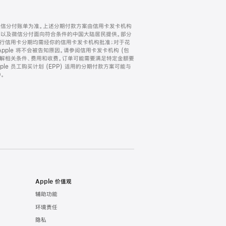
微信分付账单为准。上述分期付款方案由信用卡发卡机构
) 以及微信分付面向符合条件的中国大陆居民提供。部分
家。所有银行信用卡分期均需经你的信用卡发卡机构批准；对于花
ple 将不会被告知原因。请参阅信用卡发卡机构 (包
了解相关条件、费用和收费。订单可能需要满足特定金额要
e 员工购买计划 (EPP) 适用的分期付款方案可能与
。
Apple 价值观
辅助功能
环境责任
隐私