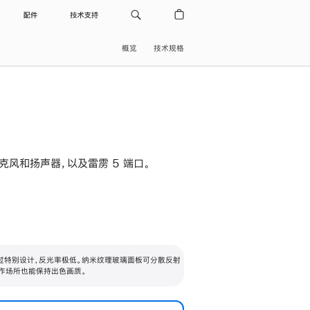
配件
技术支持
概览
技术规格
级麦克风和扬声器，以及雷雳 5 端口。
过特别设计，反光率极低。纳米纹理玻璃面板可分散反射
作场所也能保持出色画质。