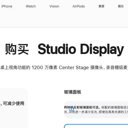
iPhone
Watch
Vision
AirPods
家居
娱乐
购买 Studio Display
桌上视角功能的 1200 万像素 Center Stage 摄像头、录音棚
玻璃面板
，可减少使用
纳米纹理玻璃面板可进一步减少反光，即使在
两种抗反射玻璃面板可选。
标配的玻璃面板经
。
有高亮光源的场所使用，也能保持出色画质。
展
光，从而进一步减少反光，即使在高亮光源的工
开