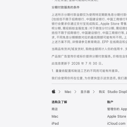
‡ 为近似值。金额可能随时间变动。
注
页
分期付款服务的条件
页
上述所示分期付款金额仅为使用特定期数免息分期付款估
脚
(包括但不限于招商银行、中国建设银行、中国工商银行
银行会要求你通过支付宝完成购买。Apple Store 零
呗分期，需经蚂蚁金服批准；对于微信分付分期，需经微信
括但不限于招商银行、中国建设银行、中国工商银行等，
求，不同免息分期期数对应的最低限额可能有所不同。上述分
上述方案不同，详情请参见教育商店、EPP 在线商店和
当商品有货并/或发货时，购物金额将计入你的信用卡、
产品按广告宣传价或标价提供分期付款服务。价格包含
此信息更新于 2026 年 7 月 30 日。
1. 重量依配置和制造工艺的不同而可能有所差异。
我们会使用你所在位置，为你更快显示送货选项。我们通过你
Mac
显示器
购买 Studio Displ
Apple
选购及了解
账户
商店
管理你的 App
Mac
Apple Stor
iPad
iCloud.com