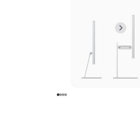
上
下
一
一
张
张
图
图
库
库
图
图
片
片
-
-
支
支
架
架