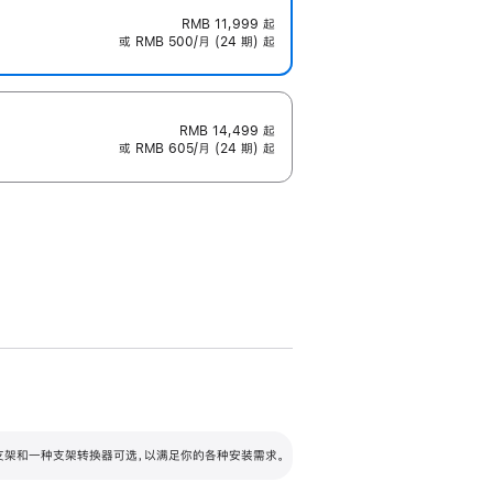
RMB 11,999
起
或 RMB 500/月 (24 期) 起
RMB 14,499
起
或 RMB 605/月 (24 期) 起
配可调倾斜度及高度的支架，额外增加 105
VESA 支架转换器
 有两种支架和一种支架转换器可选，以满足你的各种安装需求。
毫米的高度调节范围。
容的支架 (未随附)