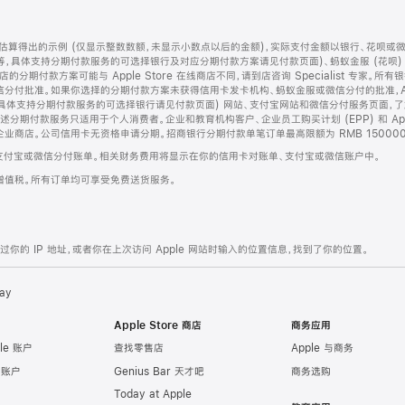
算得出的示例 (仅显示整数数额，未显示小数点以后的金额)，实际支付金额以银行、花呗或
等，具体支持分期付款服务的可选择银行及对应分期付款方案请见付款页面)、蚂蚁金服 (花呗
售店的分期付款方案可能与 Apple Store 在线商店不同，请到店咨询 Specialist 专
分付批准。如果你选择的分期付款方案未获得信用卡发卡机构、蚂蚁金服或微信分付的批准，Ap
具体支持分期付款服务的可选择银行请见付款页面) 网站、支付宝网站和微信分付服务页面，
期付款服务只适用于个人消费者。企业和教育机构客户、企业员工购买计划 (EPP) 和 Appl
企业商店。公司信用卡无资格申请分期。招商银行分期付款单笔订单最高限额为 RMB 150000
支付宝或微信分付账单。相关财务费用将显示在你的信用卡对账单、支付宝或微信账户中。
增值税。所有订单均可享受免费送货服务。
的 IP 地址，或者你在上次访问 Apple 网站时输入的位置信息，找到了你的位置。
ay
Apple Store 商店
商务应用
le 账户
查找零售店
Apple 与商务
e 账户
Genius Bar 天才吧
商务选购
Today at Apple