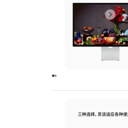
上
下
一
一
张
张
图
图
库
库
图
图
片
片
-
-
玻
玻
璃
璃
三种选择，灵活适应各种使
面
面
板
板