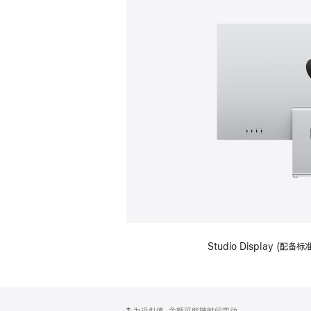
Studio Display (
网
脚