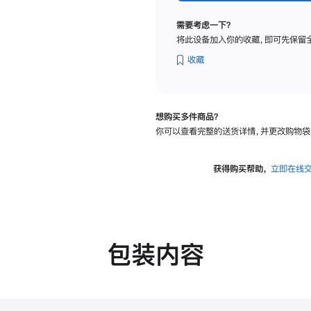
标
准
需要考虑一下？
玻
将此设备加入你的收藏，即可先保留
璃
面
收藏
板
-
可
想购买多件商品？
调
你可以查看完整的送货详情，并更改购物袋
倾
斜
度
获得购买帮助，
立即在线
的
支
架
的
分
包装内容
期
付
款
选
项)