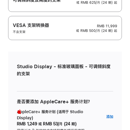
或 RMB 625/月 (24 期) 起
VESA 支架转换器
RMB 11,999
或 RMB 500/月 (24 期) 起
不含支架
Studio Display - 标准玻璃面板 - 可调倾斜度
的支架
是否要添加 AppleCare+ 服务计划？
AppleCare+ 服务计划 (适用于 Studio
AppleC
添加
Display)
服
RMB 1,249
或
RMB 53/月 (24 期)