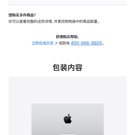
可
调
想购买多件商品？
倾
你可以查看完整的送货详情，并更改购物袋中的商品数量。
斜
度
的
获得购买帮助，
支
立即在线交流
(在
或致电
400-666-8800
。
架
新
的
窗
分
口
包装内容
期
中
付
打
款
开)
选
项)