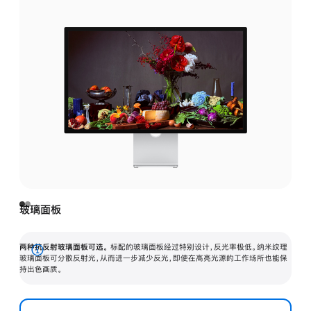
玻璃面板
两种抗反射玻璃面板可选。
标配的玻璃面板经过特别设计，反光率极低。纳米纹理
展
玻璃面板可分散反射光，从而进一步减少反光，即使在高亮光源的工作场所也能保
持出色画质。
开