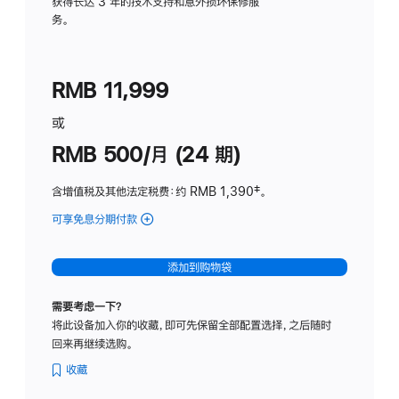
务
获得长达 3 年的技术支持和意外损坏保修服
务。
计
划
(适
RMB 11,999
用
于
或
Studio
RMB 500/月 (24 期)
Display
含增值税及其他法定税费
：约 RMB 1,390
脚
‡。
注
可享免息分期付款
(Studio
Display
-
添加到购物袋
标
准
需要考虑一下？
玻
将此设备加入你的收藏，即可先保留全部配置选择，之后随时
璃
回来再继续选购。
面
板
收藏
-