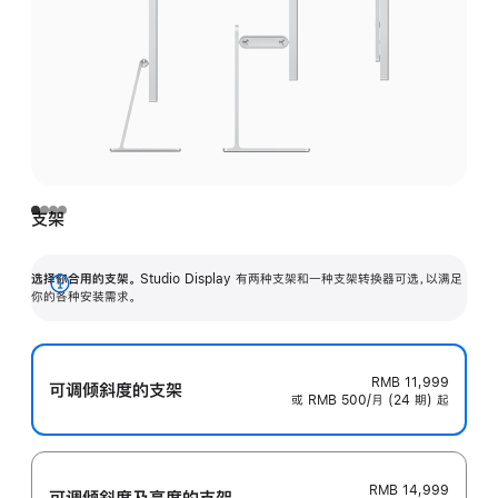
支架
选择你合用的支架。
Studio Display 有两种支架和一种支架转换器可选，以满足
展
你的各种安装需求。
开
RMB 11,999
可调倾斜度的支架
或 RMB 500/月 (24 期) 起
RMB 14,999
可调倾斜度及高‍度的支‍架