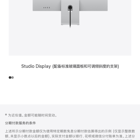
Studio Display (配备标准玻璃面板和可调倾斜度的支架)
网
脚
‡ 为近似值。金额可能随时间变动。
注
页
分期付款服务的条件
页
上述所示分期付款金额仅为使用特定期数免息分期付款估算得出的示例 (仅显示整数数
脚
额，未显示小数点以后的金额)，实际支付金额以银行、花呗或微信分付账单为准。上述分