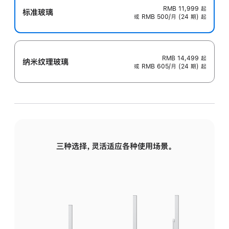
RMB 11,999
起
标准玻璃
或 RMB 500/月 (24 期) 起
RMB 14,499
起
纳米纹理玻璃
或 RMB 605/月 (24 期) 起
三种选择，灵活适应各种使用场景。
标