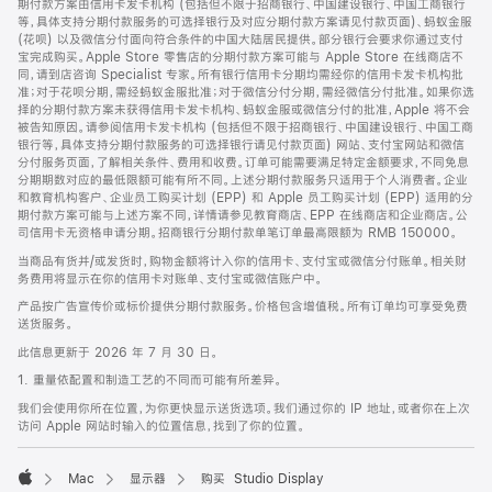
期付款方案由信用卡发卡机构 (包括但不限于招商银行、中国建设银行、中国工商银行
等，具体支持分期付款服务的可选择银行及对应分期付款方案请见付款页面)、蚂蚁金服
(花呗) 以及微信分付面向符合条件的中国大陆居民提供。部分银行会要求你通过支付
宝完成购买。Apple Store 零售店的分期付款方案可能与 Apple Store 在线商店不
同，请到店咨询 Specialist 专家。所有银行信用卡分期均需经你的信用卡发卡机构批
准；对于花呗分期，需经蚂蚁金服批准；对于微信分付分期，需经微信分付批准。如果你选
择的分期付款方案未获得信用卡发卡机构、蚂蚁金服或微信分付的批准，Apple 将不会
被告知原因。请参阅信用卡发卡机构 (包括但不限于招商银行、中国建设银行、中国工商
银行等，具体支持分期付款服务的可选择银行请见付款页面) 网站、支付宝网站和微信
分付服务页面，了解相关条件、费用和收费。订单可能需要满足特定金额要求，不同免息
分期期数对应的最低限额可能有所不同。上述分期付款服务只适用于个人消费者。企业
和教育机构客户、企业员工购买计划 (EPP) 和 Apple 员工购买计划 (EPP) 适用的分
期付款方案可能与上述方案不同，详情请参见教育商店、EPP 在线商店和企业商店。公
司信用卡无资格申请分期。招商银行分期付款单笔订单最高限额为 RMB 150000。
当商品有货并/或发货时，购物金额将计入你的信用卡、支付宝或微信分付账单。相关财
务费用将显示在你的信用卡对账单、支付宝或微信账户中。
产品按广告宣传价或标价提供分期付款服务。价格包含增值税。所有订单均可享受免费
送货服务。
此信息更新于 2026 年 7 月 30 日。
1. 重量依配置和制造工艺的不同而可能有所差异。
我们会使用你所在位置，为你更快显示送货选项。我们通过你的 IP 地址，或者你在上次
访问 Apple 网站时输入的位置信息，找到了你的位置。
Mac
显示器
购买 Studio Display