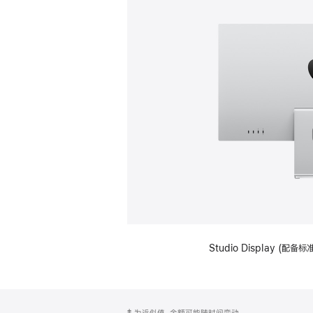
Studio Display (
网
脚