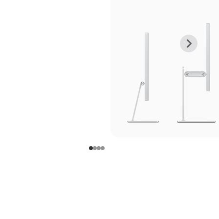
上
下
一
一
张
张
图
图
库
库
图
图
片
片
-
-
支
支
架
架