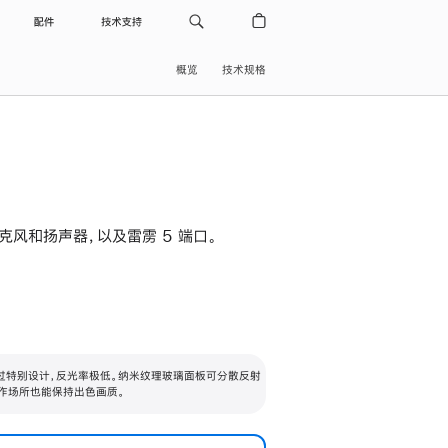
配件
技术支持
概览
技术规格
级麦克风和扬声器，以及雷雳 5 端口。
过特别设计，反光率极低。纳米纹理玻璃面板可分散反射
作场所也能保持出色画质。