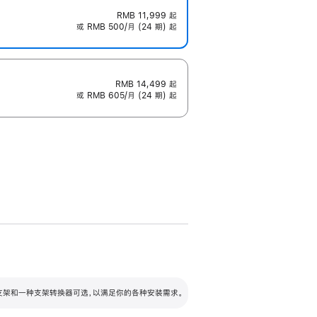
RMB 11,999
起
或 RMB 500/月 (24 期) 起
RMB 14,499
起
或 RMB 605/月 (24 期) 起
配可调倾斜度及高度的支架，额外增加 105
VESA 支架转换器
 有两种支架和一种支架转换器可选，以满足你的各种安装需求。
毫米的高度调节范围。
容的支架 (未随附)