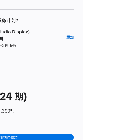
 服务计划？
dio Display)
AppleCare+
添加
期)
服
坏保修服务。
务
计
划
(适
用
于
24 期)
Studio
Display)
1,390
脚
‡。
注
加到购物袋