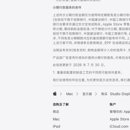
‡ 为近似值。金额可能随时间变动。
注
页
分期付款服务的条件
页
上述所示分期付款金额仅为使用特定期数免息分期付款估
脚
(包括但不限于招商银行、中国建设银行、中国工商银行
银行会要求你通过支付宝完成购买。Apple Store 零
呗分期，需经蚂蚁金服批准；对于微信分付分期，需经微信
括但不限于招商银行、中国建设银行、中国工商银行等，
求，不同免息分期期数对应的最低限额可能有所不同。上述分
上述方案不同，详情请参见教育商店、EPP 在线商店和
当商品有货并/或发货时，购物金额将计入你的信用卡、
产品按广告宣传价或标价提供分期付款服务。价格包含
此信息更新于 2026 年 7 月 30 日。
1. 重量依配置和制造工艺的不同而可能有所差异。
我们会使用你所在位置，为你更快显示送货选项。我们通过你
Mac
显示器
购买 Studio Displ
Apple
选购及了解
账户
商店
管理你的 App
Mac
Apple Stor
iPad
iCloud.com