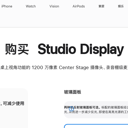
iPhone
Watch
Vision
AirPods
家居
娱乐
购买 Studio Display
桌上视角功能的 1200 万像素 Center Stage 摄像头、录音棚
玻璃面板
，可减少使用
纳米纹理玻璃面板可进一步减少反光，即使在
两种抗反射玻璃面板可选。
标配的玻璃面板经
。
有高亮光源的场所使用，也能保持出色画质。
展
光，从而进一步减少反光，即使在高亮光源的工
开