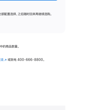
全部配置选择，之后随时回来再继续选购。
中的商品数量。
交流
(在
或致电
400-666-8800。
新
窗
口
中
打
开)