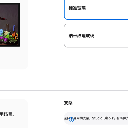
标准玻璃
纳米纹理玻璃
支架
用场景。
标配可调倾斜度的支架，提供 30 度的倾斜度
选
选择你合用的支架。
Studio Display
调节范围。
展