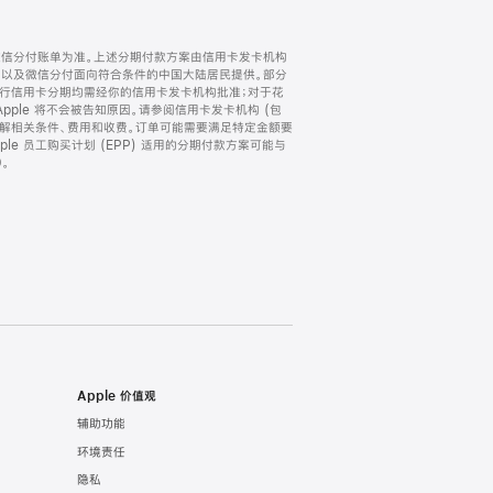
微信分付账单为准。上述分期付款方案由信用卡发卡机构
) 以及微信分付面向符合条件的中国大陆居民提供。部分
家。所有银行信用卡分期均需经你的信用卡发卡机构批准；对于花
ple 将不会被告知原因。请参阅信用卡发卡机构 (包
了解相关条件、费用和收费。订单可能需要满足特定金额要
e 员工购买计划 (EPP) 适用的分期付款方案可能与
。
Apple 价值观
辅助功能
环境责任
隐私