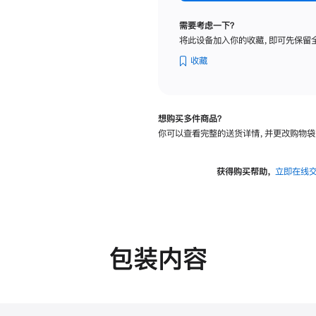
标
准
需要考虑一下？
玻
将此设备加入你的收藏，即可先保留
璃
面
收藏
板
-
可
想购买多件商品？
调
你可以查看完整的送货详情，并更改购物袋
倾
斜
度
获得购买帮助，
立即在线
的
支
架
的
分
包装内容
期
付
款
选
项)