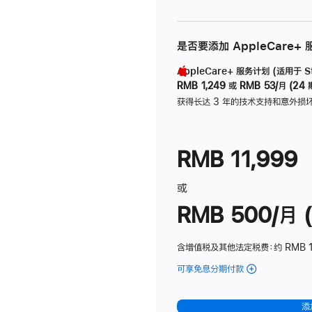
是否要添加 AppleCare+
AppleCare+ 服务计划 (适用于 Stu
RMB 1,249
或
RMB 53/月 (24 
获得长达 3 年的技术支持和意外损
RMB 11,999
或
RMB 500/月 (
含增值税及其他法定税费
：约 RMB 
可享免息分期付款
(Studio
Display
-
添