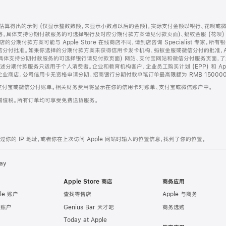
算得出的示例 (仅显示整数数额，未显示小数点以后的金额)，实际支付金额以银行、花呗或
等，具体支持分期付款服务的可选择银行及对应分期付款方案请见付款页面)、蚂蚁金服 (花呗
售店的分期付款方案可能与 Apple Store 在线商店不同，请到店咨询 Specialist 专
分付批准。如果你选择的分期付款方案未获得信用卡发卡机构、蚂蚁金服或微信分付的批准，Ap
具体支持分期付款服务的可选择银行请见付款页面) 网站、支付宝网站和微信分付服务页面，
期付款服务只适用于个人消费者。企业和教育机构客户、企业员工购买计划 (EPP) 和 Appl
企业商店。公司信用卡无资格申请分期。招商银行分期付款单笔订单最高限额为 RMB 150000
支付宝或微信分付账单。相关财务费用将显示在你的信用卡对账单、支付宝或微信账户中。
增值税。所有订单均可享受免费送货服务。
的 IP 地址，或者你在上次访问 Apple 网站时输入的位置信息，找到了你的位置。
ay
Apple Store 商店
商务应用
le 账户
查找零售店
Apple 与商务
e 账户
Genius Bar 天才吧
商务选购
Today at Apple