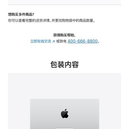
可
调
想购买多件商品？
倾
你可以查看完整的送货详情，并更改购物袋中的商品数量。
斜
度
的
获得购买帮助，
支
立即在线交流
(在
或致电
400-666-8800
。
架
新
的
窗
分
口
包装内容
期
中
付
打
款
开)
选
项)