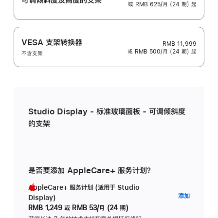
或 RMB 625/月 (24 期) 起
VESA 支架转换器
RMB 11,999
或 RMB 500/月 (24 期) 起
不含支架
Studio Display - 标准玻璃面板 - 可调倾斜度
的支架
是否要添加 AppleCare+ 服务计划？
AppleCare+ 服务计划 (适用于 Studio
AppleC
添加
Display)
服
RMB 1,249
或
RMB 53/月 (24 期)