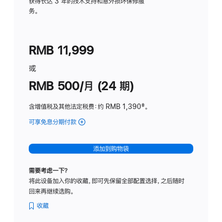
务
获得长达 3 年的技术支持和意外损坏保修服
务。
计
划
(适
RMB 11,999
用
于
或
Studio
RMB 500/月 (24 期)
Display
含增值税及其他法定税费
：约 RMB 1,390
脚
‡。
注
可享免息分期付款
(Studio
Display
-
添加到购物袋
标
准
需要考虑一下？
玻
将此设备加入你的收藏，即可先保留全部配置选择，之后随时
璃
回来再继续选购。
面
板
收藏
-