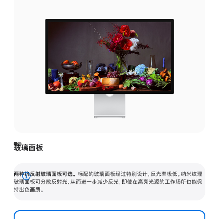
玻璃面板
两种抗反射玻璃面板可选。
标配的玻璃面板经过特别设计，反光率极低。纳米纹理
展
玻璃面板可分散反射光，从而进一步减少反光，即使在高亮光源的工作场所也能保
持出色画质。
开