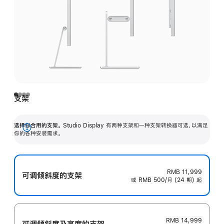
支架
选择你合用的支架。
Studio Display 有两种支架和一种支架转换器可选，以满足
展
你的各种安装需求。
开
RMB 11,999
可调倾斜度的支架
或 RMB 500/月 (24 期) 起
RMB 14,999
可调倾斜度及高‍度的支‍架