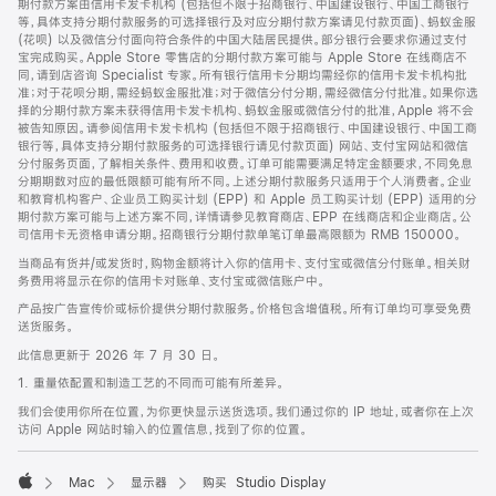
期付款方案由信用卡发卡机构 (包括但不限于招商银行、中国建设银行、中国工商银行
等，具体支持分期付款服务的可选择银行及对应分期付款方案请见付款页面)、蚂蚁金服
(花呗) 以及微信分付面向符合条件的中国大陆居民提供。部分银行会要求你通过支付
宝完成购买。Apple Store 零售店的分期付款方案可能与 Apple Store 在线商店不
同，请到店咨询 Specialist 专家。所有银行信用卡分期均需经你的信用卡发卡机构批
准；对于花呗分期，需经蚂蚁金服批准；对于微信分付分期，需经微信分付批准。如果你选
择的分期付款方案未获得信用卡发卡机构、蚂蚁金服或微信分付的批准，Apple 将不会
被告知原因。请参阅信用卡发卡机构 (包括但不限于招商银行、中国建设银行、中国工商
银行等，具体支持分期付款服务的可选择银行请见付款页面) 网站、支付宝网站和微信
分付服务页面，了解相关条件、费用和收费。订单可能需要满足特定金额要求，不同免息
分期期数对应的最低限额可能有所不同。上述分期付款服务只适用于个人消费者。企业
和教育机构客户、企业员工购买计划 (EPP) 和 Apple 员工购买计划 (EPP) 适用的分
期付款方案可能与上述方案不同，详情请参见教育商店、EPP 在线商店和企业商店。公
司信用卡无资格申请分期。招商银行分期付款单笔订单最高限额为 RMB 150000。
当商品有货并/或发货时，购物金额将计入你的信用卡、支付宝或微信分付账单。相关财
务费用将显示在你的信用卡对账单、支付宝或微信账户中。
产品按广告宣传价或标价提供分期付款服务。价格包含增值税。所有订单均可享受免费
送货服务。
此信息更新于 2026 年 7 月 30 日。
1. 重量依配置和制造工艺的不同而可能有所差异。
我们会使用你所在位置，为你更快显示送货选项。我们通过你的 IP 地址，或者你在上次
访问 Apple 网站时输入的位置信息，找到了你的位置。
Mac
显示器
购买 Studio Display