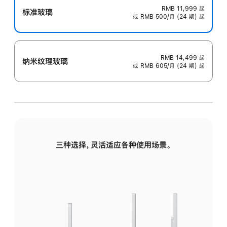
RMB 11,999
起
标准玻璃
或 RMB 500/月 (24 期) 起
RMB 14,499
起
纳米纹理玻璃
或 RMB 605/月 (24 期) 起
三种选择，灵活适应各种使用场景。
标