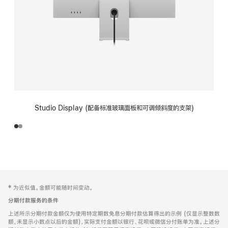
Studio Display (配备标准玻璃面板和可调倾斜度的支架)
网
脚
‡ 为近似值。金额可能随时间变动。
注
页
分期付款服务的条件
页
上述所示分期付款金额仅为使用特定期数免息分期付款估算得出的示例 (仅显示整数数
脚
额，未显示小数点以后的金额)，实际支付金额以银行、花呗或微信分付账单为准。上述分