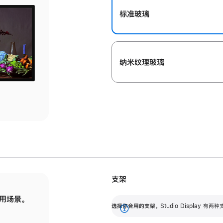
标准玻璃
纳米纹理玻璃
支架
用场景。
标配可调倾斜度的支架，提供 30 度的倾斜度
选
选择你合用的支架。
Studio Display
调节范围。
展