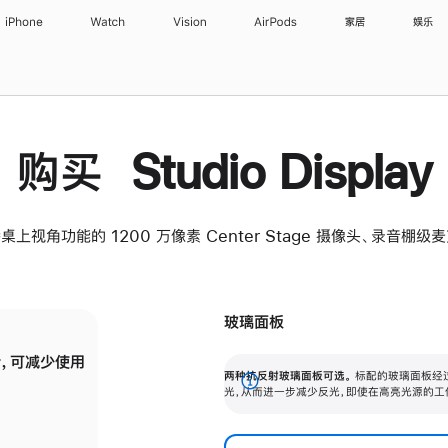
iPhone
Watch
Vision
AirPods
家居
娱乐
购买 Studio Display
桌上视角功能的 1200 万像素 Center Stage 摄像头、录音棚
玻璃面板
，可减少使用
纳米纹理玻璃面板可进一步减少反光，即使在
两种抗反射玻璃面板可选。
标配的玻璃面板经
。
有高亮光源的场所使用，也能保持出色画质。
展
光，从而进一步减少反光，即使在高亮光源的工
开