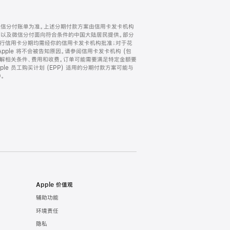
微信分付账单为准。上述分期付款方案由信用卡发卡机构
) 以及微信分付面向符合条件的中国大陆居民提供。部分
家。所有银行信用卡分期均需经你的信用卡发卡机构批准；对于花
ple 将不会被告知原因。请参阅信用卡发卡机构 (包
了解相关条件、费用和收费。订单可能需要满足特定金额要
e 员工购买计划 (EPP) 适用的分期付款方案可能与
。
Apple 价值观
辅助功能
环境责任
隐私