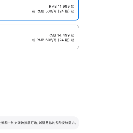
RMB 11,999
起
或 RMB 500/月 (24 期) 起
RMB 14,499
起
或 RMB 605/月 (24 期) 起
配可调倾斜度及高度的支架，额外增加 105
VESA 支架转换器
 有两种支架和一种支架转换器可选，以满足你的各种安装需求。
毫米的高度调节范围。
容的支架 (未随附)