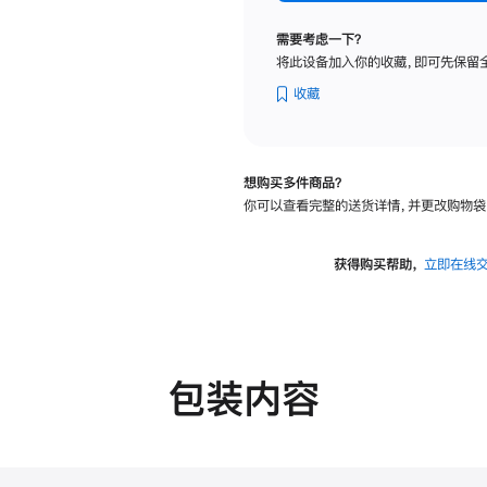
标
准
需要考虑一下？
玻
将此设备加入你的收藏，即可先保留
璃
面
收藏
板
-
可
想购买多件商品？
调
你可以查看完整的送货详情，并更改购物袋
倾
斜
度
获得购买帮助，
立即在线
的
支
架
的
分
包装内容
期
付
款
选
项)