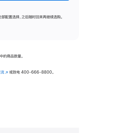
全部配置选择，之后随时回来再继续选购。
中的商品数量。
交流
(在
或致电
400-666-8800。
新
窗
口
中
打
开)