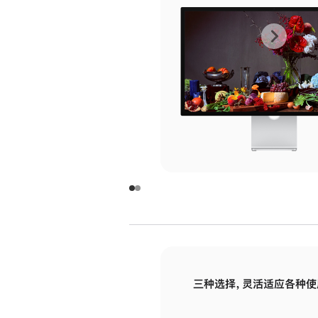
上
下
一
一
张
张
图
图
库
库
图
图
片
片
-
-
玻
玻
璃
璃
三种选择，灵活适应各种使
面
面
板
板