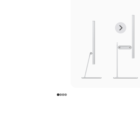
上
下
一
一
张
张
图
图
库
库
图
图
片
片
-
-
支
支
架
架