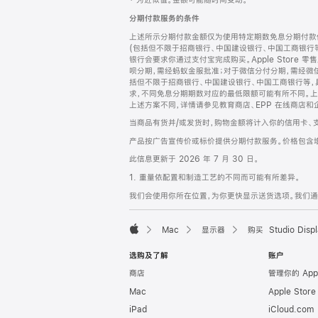
‡ 为近似值。金额可能随时间变动。
注
页
分期付款服务的条件
页
上述所示分期付款金额仅为使用特定期数免息分期付款估
脚
(包括但不限于招商银行、中国建设银行、中国工商银行
银行会要求你通过支付宝完成购买。Apple Store 零
呗分期，需经蚂蚁金服批准；对于微信分付分期，需经微信
括但不限于招商银行、中国建设银行、中国工商银行等，
求，不同免息分期期数对应的最低限额可能有所不同。上述分
上述方案不同，详情请参见教育商店、EPP 在线商店和
当商品有货并/或发货时，购物金额将计入你的信用卡、
产品按广告宣传价或标价提供分期付款服务。价格包含
此信息更新于 2026 年 7 月 30 日。
1. 重量依配置和制造工艺的不同而可能有所差异。
我们会使用你所在位置，为你更快显示送货选项。我们通过你
Mac
显示器
购买 Studio Displ
Apple
选购及了解
账户
商店
管理你的 App
Mac
Apple Stor
iPad
iCloud.com