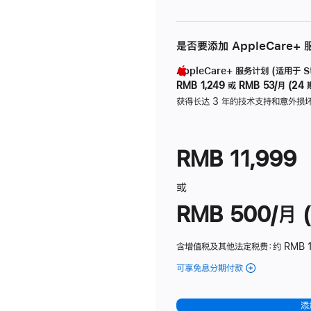
是否要添加 AppleCare+
AppleCare+ 服务计划 (适用于 Stu
RMB 1,249
或
RMB 53/月 (24 
获得长达 3 年的技术支持和意外损
RMB 11,999
或
RMB 500/月 (
含增值税及其他法定税费
：约 RMB 
可享免息分期付款
(Studio
Display
-
添