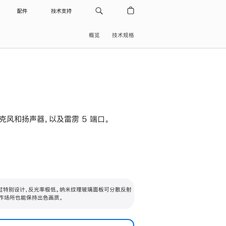
配件
技术支持
概览
技术规格
级麦克风和扬声器，以及雷雳 5 端口。
过特别设计，反光率极低。纳米纹理玻璃面板可分散反射
作场所也能保持出色画质。