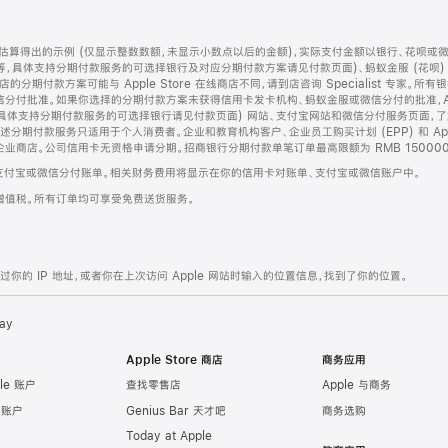
算得出的示例 (仅显示整数数额，未显示小数点以后的金额)，实际支付金额以银行、花呗或
等，具体支持分期付款服务的可选择银行及对应分期付款方案请见付款页面)、蚂蚁金服 (花呗
售店的分期付款方案可能与 Apple Store 在线商店不同，请到店咨询 Specialist 专
分付批准。如果你选择的分期付款方案未获得信用卡发卡机构、蚂蚁金服或微信分付的批准，Ap
具体支持分期付款服务的可选择银行请见付款页面) 网站、支付宝网站和微信分付服务页面，
期付款服务只适用于个人消费者。企业和教育机构客户、企业员工购买计划 (EPP) 和 Appl
企业商店。公司信用卡无资格申请分期。招商银行分期付款单笔订单最高限额为 RMB 150000
支付宝或微信分付账单。相关财务费用将显示在你的信用卡对账单、支付宝或微信账户中。
增值税。所有订单均可享受免费送货服务。
的 IP 地址，或者你在上次访问 Apple 网站时输入的位置信息，找到了你的位置。
ay
Apple Store 商店
商务应用
le 账户
查找零售店
Apple 与商务
e 账户
Genius Bar 天才吧
商务选购
Today at Apple