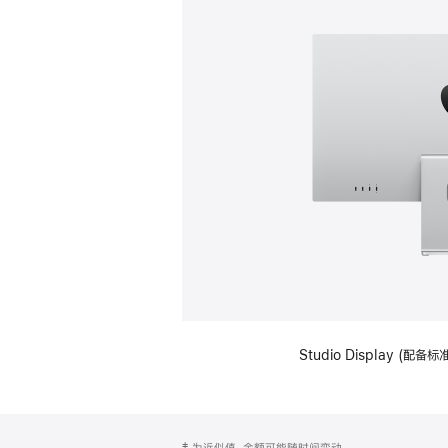
Studio Display (
网
脚