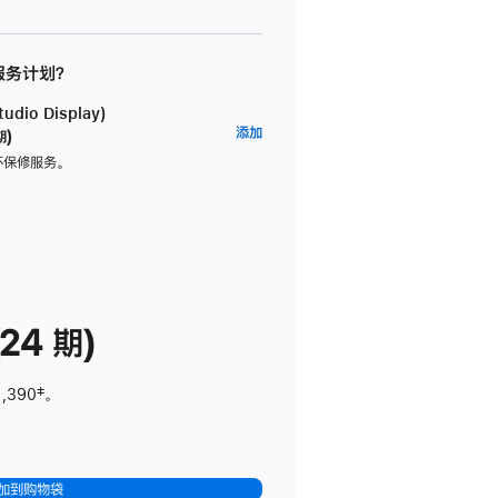
 服务计划？
dio Display)
AppleCare+
添加
期)
服
坏保修服务。
务
计
划
(适
用
于
24 期)
Studio
Display)
1,390
脚
‡。
注
加到购物袋