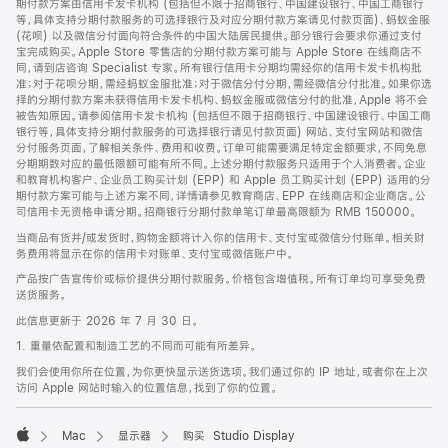
期付款方案由信用卡发卡机构 (包括但不限于招商银行、中国建设银行、中国工商银行
等，具体支持分期付款服务的可选择银行及对应分期付款方案请见付款页面)、蚂蚁金服
(花呗) 以及微信分付面向符合条件的中国大陆居民提供。部分银行会要求你通过支付
宝完成购买。Apple Store 零售店的分期付款方案可能与 Apple Store 在线商店不
同，请到店咨询 Specialist 专家。所有银行信用卡分期均需经你的信用卡发卡机构批
准；对于花呗分期，需经蚂蚁金服批准；对于微信分付分期，需经微信分付批准。如果你选
择的分期付款方案未获得信用卡发卡机构、蚂蚁金服或微信分付的批准，Apple 将不会
被告知原因。请参阅信用卡发卡机构 (包括但不限于招商银行、中国建设银行、中国工商
银行等，具体支持分期付款服务的可选择银行请见付款页面) 网站、支付宝网站和微信
分付服务页面，了解相关条件、费用和收费。订单可能需要满足特定金额要求，不同免息
分期期数对应的最低限额可能有所不同。上述分期付款服务只适用于个人消费者。企业
和教育机构客户、企业员工购买计划 (EPP) 和 Apple 员工购买计划 (EPP) 适用的分
期付款方案可能与上述方案不同，详情请参见教育商店、EPP 在线商店和企业商店。公
司信用卡无资格申请分期。招商银行分期付款单笔订单最高限额为 RMB 150000。
当商品有货并/或发货时，购物金额将计入你的信用卡、支付宝或微信分付账单。相关财
务费用将显示在你的信用卡对账单、支付宝或微信账户中。
产品按广告宣传价或标价提供分期付款服务。价格包含增值税。所有订单均可享受免费
送货服务。
此信息更新于 2026 年 7 月 30 日。
1. 重量依配置和制造工艺的不同而可能有所差异。
我们会使用你所在位置，为你更快显示送货选项。我们通过你的 IP 地址，或者你在上次
访问 Apple 网站时输入的位置信息，找到了你的位置。
Mac
显示器
购买 Studio Display