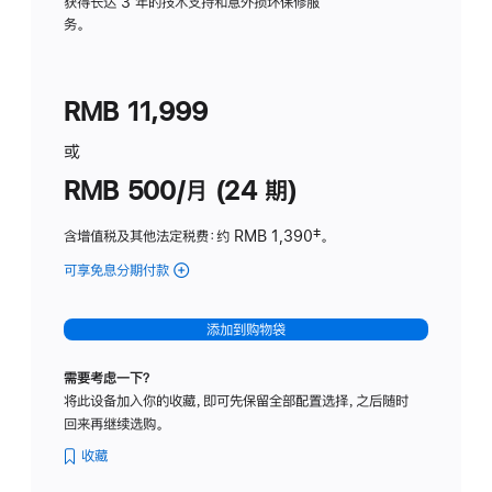
务
获得长达 3 年的技术支持和意外损坏保修服
务。
计
划
(适
RMB 11,999
用
于
或
Studio
RMB 500/月 (24 期)
Display
含增值税及其他法定税费
：约 RMB 1,390
脚
‡。
注
可享免息分期付款
(Studio
Display
-
添加到购物袋
标
准
需要考虑一下？
玻
将此设备加入你的收藏，即可先保留全部配置选择，之后随时
璃
回来再继续选购。
面
板
收藏
-