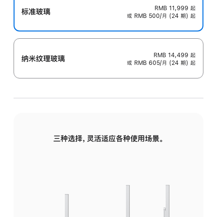
RMB 11,999
起
标准玻璃
或 RMB 500/月 (24 期) 起
RMB 14,499
起
纳米纹理玻璃
或 RMB 605/月 (24 期) 起
三种选择，灵活适应各种使用场景。
标