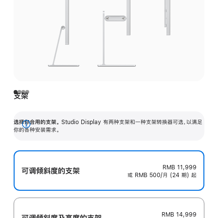
支架
选择你合用的支架。
Studio Display 有两种支架和一种支架转换器可选，以满足
展
你的各种安装需求。
开
RMB 11,999
可调倾斜度的支架
或 RMB 500/月 (24 期) 起
RMB 14,999
可调倾斜度及高‍度的支‍架