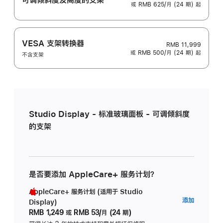
或 RMB 625/月 (24 期) 起
VESA 支架转换器
RMB 11,999
或 RMB 500/月 (24 期) 起
不含支架
Studio Display - 标准玻璃面板 - 可调倾斜度
的支架
是否要添加 AppleCare+ 服务计划？
AppleCare+ 服务计划 (适用于 Studio
AppleC
添加
Display)
服
RMB 1,249
或
RMB 53/月 (24 期)