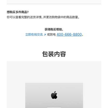
可
调
想购买多件商品？
倾
你可以查看完整的送货详情，并更改购物袋中的商品数量。
斜
度
的
获得购买帮助，
支
立即在线交流
(在
或致电
400-666-8800
。
架
新
的
窗
分
口
包装内容
期
中
付
打
款
开)
选
项)