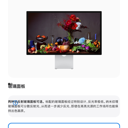
玻璃面板
两种抗反射玻璃面板可选。
标配的玻璃面板经过特别设计，反光率极低。纳米纹理
展
玻璃面板可分散反射光，从而进一步减少反光，即使在高亮光源的工作场所也能保
持出色画质。
开