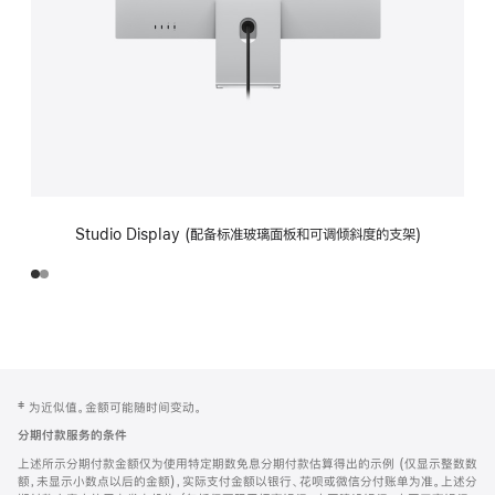
Studio Display (配备标准玻璃面板和可调倾斜度的支架)
网
脚
‡ 为近似值。金额可能随时间变动。
注
页
分期付款服务的条件
页
上述所示分期付款金额仅为使用特定期数免息分期付款估算得出的示例 (仅显示整数数
脚
额，未显示小数点以后的金额)，实际支付金额以银行、花呗或微信分付账单为准。上述分