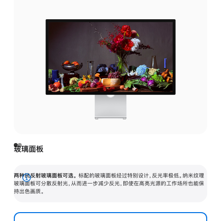
玻璃面板
两种抗反射玻璃面板可选。
标配的玻璃面板经过特别设计，反光率极低。纳米纹理
展
玻璃面板可分散反射光，从而进一步减少反光，即使在高亮光源的工作场所也能保
持出色画质。
开