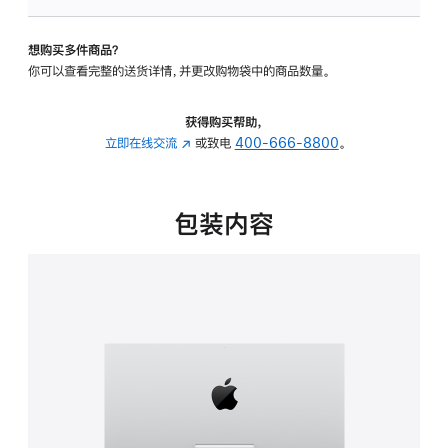
可
调
想购买多件商品？
倾
你可以查看完整的送货详情，并更改购物袋中的商品数量。
斜
度
的
获得购买帮助，
支
立即在线交流
(在
或致电
400-666-8800
。
架
新
的
窗
分
口
包装内容
期
中
付
打
款
开)
选
项)