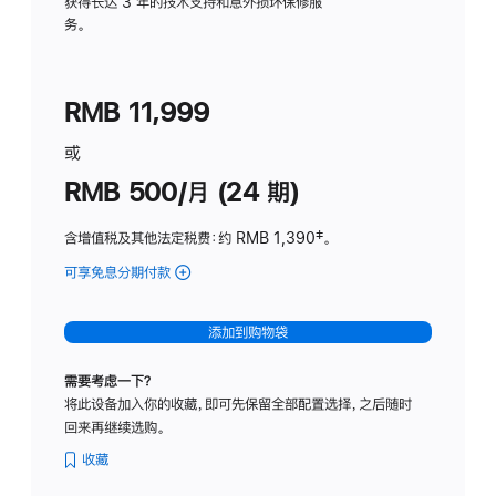
务
获得长达 3 年的技术支持和意外损坏保修服
务。
计
划
(适
RMB 11,999
用
于
或
Studio
RMB 500/月 (24 期)
Display
含增值税及其他法定税费
：约 RMB 1,390
脚
‡。
注
可享免息分期付款
(Studio
Display
-
添加到购物袋
标
准
需要考虑一下？
玻
将此设备加入你的收藏，即可先保留全部配置选择，之后随时
璃
回来再继续选购。
面
板
收藏
-