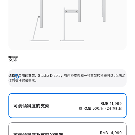
支架
选择你合用的支架。
Studio Display 有两种支架和一种支架转换器可选，以满足
展
你的各种安装需求。
开
RMB 11,999
可调倾斜度的支架
或 RMB 500/月 (24 期) 起
RMB 14,999
可调倾斜度及高‍度的支‍架