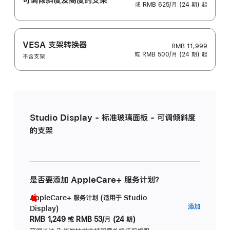
或 RMB 625/月 (24 期) 起
VESA 支架转换器
RMB 11,999
或 RMB 500/月 (24 期) 起
不含支架
Studio Display - 标准玻璃面板 - 可调倾斜度
的支架
是否要添加 AppleCare+ 服务计划？
AppleCare+ 服务计划 (适用于 Studio
AppleC
添加
Display)
服
RMB 1,249
或
RMB 53/月 (24 期)