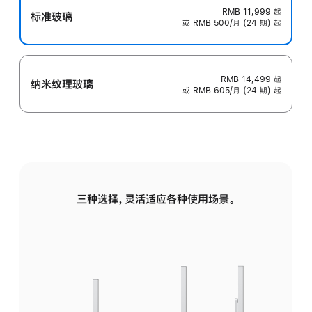
RMB 11,999
起
标准玻璃
或 RMB 500/月 (24 期) 起
RMB 14,499
起
纳米纹理玻璃
或 RMB 605/月 (24 期) 起
三种选择，灵活适应各种使用场景。
标