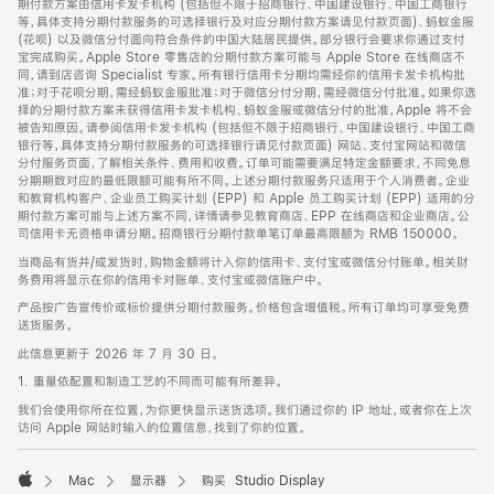
期付款方案由信用卡发卡机构 (包括但不限于招商银行、中国建设银行、中国工商银行
等，具体支持分期付款服务的可选择银行及对应分期付款方案请见付款页面)、蚂蚁金服
(花呗) 以及微信分付面向符合条件的中国大陆居民提供。部分银行会要求你通过支付
宝完成购买。Apple Store 零售店的分期付款方案可能与 Apple Store 在线商店不
同，请到店咨询 Specialist 专家。所有银行信用卡分期均需经你的信用卡发卡机构批
准；对于花呗分期，需经蚂蚁金服批准；对于微信分付分期，需经微信分付批准。如果你选
择的分期付款方案未获得信用卡发卡机构、蚂蚁金服或微信分付的批准，Apple 将不会
被告知原因。请参阅信用卡发卡机构 (包括但不限于招商银行、中国建设银行、中国工商
银行等，具体支持分期付款服务的可选择银行请见付款页面) 网站、支付宝网站和微信
分付服务页面，了解相关条件、费用和收费。订单可能需要满足特定金额要求，不同免息
分期期数对应的最低限额可能有所不同。上述分期付款服务只适用于个人消费者。企业
和教育机构客户、企业员工购买计划 (EPP) 和 Apple 员工购买计划 (EPP) 适用的分
期付款方案可能与上述方案不同，详情请参见教育商店、EPP 在线商店和企业商店。公
司信用卡无资格申请分期。招商银行分期付款单笔订单最高限额为 RMB 150000。
当商品有货并/或发货时，购物金额将计入你的信用卡、支付宝或微信分付账单。相关财
务费用将显示在你的信用卡对账单、支付宝或微信账户中。
产品按广告宣传价或标价提供分期付款服务。价格包含增值税。所有订单均可享受免费
送货服务。
此信息更新于 2026 年 7 月 30 日。
1. 重量依配置和制造工艺的不同而可能有所差异。
我们会使用你所在位置，为你更快显示送货选项。我们通过你的 IP 地址，或者你在上次
访问 Apple 网站时输入的位置信息，找到了你的位置。
Mac
显示器
购买 Studio Display