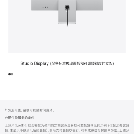
Studio Display (配备标准玻璃面板和可调倾斜度的支架)
网
脚
‡ 为近似值。金额可能随时间变动。
注
页
分期付款服务的条件
页
上述所示分期付款金额仅为使用特定期数免息分期付款估算得出的示例 (仅显示整数数
脚
额，未显示小数点以后的金额)，实际支付金额以银行、花呗或微信分付账单为准。上述分