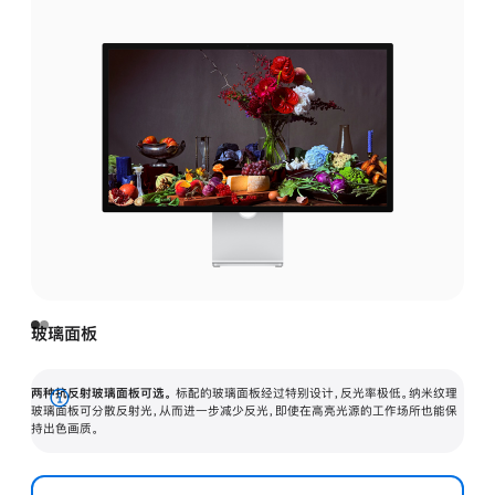
玻璃面板
两种抗反射玻璃面板可选。
标配的玻璃面板经过特别设计，反光率极低。纳米纹理
展
玻璃面板可分散反射光，从而进一步减少反光，即使在高亮光源的工作场所也能保
持出色画质。
开