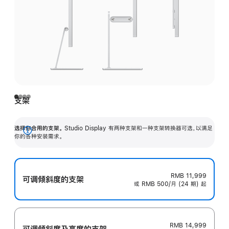
支架
选择你合用的支架。
Studio Display 有两种支架和一种支架转换器可选，以满足
展
你的各种安装需求。
开
RMB 11,999
可调倾斜度的支架
或 RMB 500/月 (24 期) 起
RMB 14,999
可调倾斜度及高‍度的支‍架