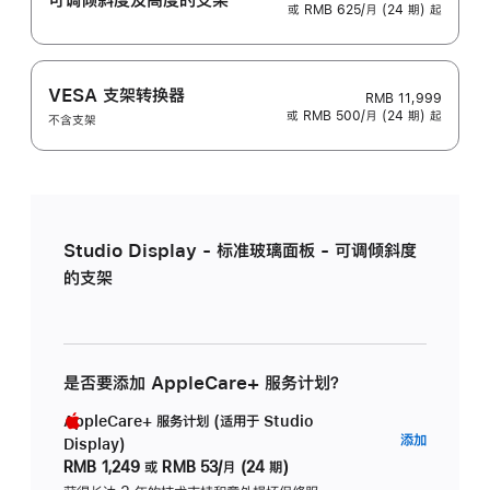
或 RMB 625/月 (24 期) 起
VESA 支架转换器
RMB 11,999
或 RMB 500/月 (24 期) 起
不含支架
Studio Display - 标准玻璃面板 - 可调倾斜度
的支架
是否要添加 AppleCare+ 服务计划？
AppleCare+ 服务计划 (适用于 Studio
AppleC
添加
Display)
服
RMB 1,249
或
RMB 53/月 (24 期)