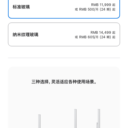
RMB 11,999
起
标准玻璃
或 RMB 500/月 (24 期) 起
RMB 14,499
起
纳米纹理玻璃
或 RMB 605/月 (24 期) 起
三种选择，灵活适应各种使用场景。
标