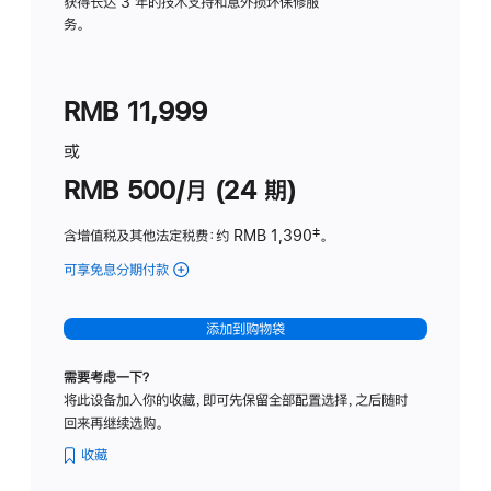
务
获得长达 3 年的技术支持和意外损坏保修服
务。
计
划
(适
RMB 11,999
用
于
或
Studio
RMB 500/月 (24 期)
Display
含增值税及其他法定税费
：约 RMB 1,390
脚
‡。
注
可享免息分期付款
(Studio
Display
-
添加到购物袋
标
准
需要考虑一下？
玻
将此设备加入你的收藏，即可先保留全部配置选择，之后随时
璃
回来再继续选购。
面
板
收藏
-