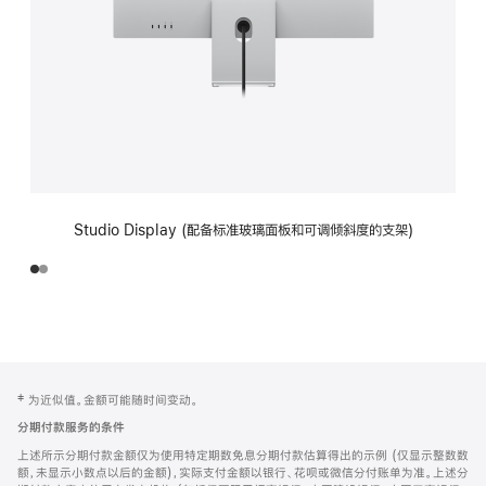
Studio Display (配备标准玻璃面板和可调倾斜度的支架)
网
脚
‡ 为近似值。金额可能随时间变动。
注
页
分期付款服务的条件
页
上述所示分期付款金额仅为使用特定期数免息分期付款估算得出的示例 (仅显示整数数
脚
额，未显示小数点以后的金额)，实际支付金额以银行、花呗或微信分付账单为准。上述分