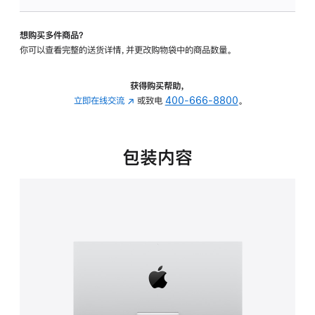
可
调
想购买多件商品？
倾
你可以查看完整的送货详情，并更改购物袋中的商品数量。
斜
度
的
获得购买帮助，
支
立即在线交流
(在
或致电
400-666-8800
。
架
新
的
窗
分
口
包装内容
期
中
付
打
款
开)
选
项)