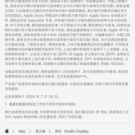
期付款方案由信用卡发卡机构 (包括但不限于招商银行、中国建设银行、中国工商银行
等，具体支持分期付款服务的可选择银行及对应分期付款方案请见付款页面)、蚂蚁金服
(花呗) 以及微信分付面向符合条件的中国大陆居民提供。部分银行会要求你通过支付
宝完成购买。Apple Store 零售店的分期付款方案可能与 Apple Store 在线商店不
同，请到店咨询 Specialist 专家。所有银行信用卡分期均需经你的信用卡发卡机构批
准；对于花呗分期，需经蚂蚁金服批准；对于微信分付分期，需经微信分付批准。如果你选
择的分期付款方案未获得信用卡发卡机构、蚂蚁金服或微信分付的批准，Apple 将不会
被告知原因。请参阅信用卡发卡机构 (包括但不限于招商银行、中国建设银行、中国工商
银行等，具体支持分期付款服务的可选择银行请见付款页面) 网站、支付宝网站和微信
分付服务页面，了解相关条件、费用和收费。订单可能需要满足特定金额要求，不同免息
分期期数对应的最低限额可能有所不同。上述分期付款服务只适用于个人消费者。企业
和教育机构客户、企业员工购买计划 (EPP) 和 Apple 员工购买计划 (EPP) 适用的分
期付款方案可能与上述方案不同，详情请参见教育商店、EPP 在线商店和企业商店。公
司信用卡无资格申请分期。招商银行分期付款单笔订单最高限额为 RMB 150000。
当商品有货并/或发货时，购物金额将计入你的信用卡、支付宝或微信分付账单。相关财
务费用将显示在你的信用卡对账单、支付宝或微信账户中。
产品按广告宣传价或标价提供分期付款服务。价格包含增值税。所有订单均可享受免费
送货服务。
此信息更新于 2026 年 7 月 30 日。
1. 重量依配置和制造工艺的不同而可能有所差异。
我们会使用你所在位置，为你更快显示送货选项。我们通过你的 IP 地址，或者你在上次
访问 Apple 网站时输入的位置信息，找到了你的位置。
Mac
显示器
购买 Studio Display