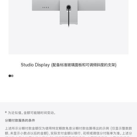
Studio Display (配备标准玻璃面板和可调倾斜度的支架)
网
脚
‡ 为近似值。金额可能随时间变动。
注
页
分期付款服务的条件
页
上述所示分期付款金额仅为使用特定期数免息分期付款估算得出的示例 (仅显示整数数
脚
额，未显示小数点以后的金额)，实际支付金额以银行、花呗或微信分付账单为准。上述分