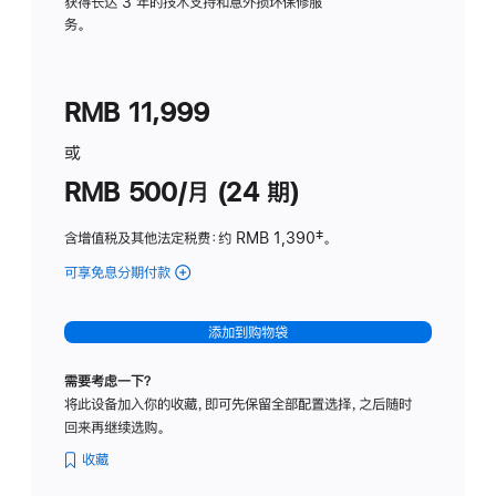
务
获得长达 3 年的技术支持和意外损坏保修服
务。
计
划
(适
RMB 11,999
用
于
或
Studio
RMB 500/月 (24 期)
Display
含增值税及其他法定税费
：约 RMB 1,390
脚
‡。
注
可享免息分期付款
(Studio
Display
-
添加到购物袋
标
准
需要考虑一下？
玻
将此设备加入你的收藏，即可先保留全部配置选择，之后随时
璃
回来再继续选购。
面
板
收藏
-