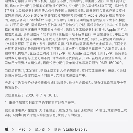
期付款方案由信用卡发卡机构 (包括但不限于招商银行、中国建设银行、中国工商银行
等，具体支持分期付款服务的可选择银行及对应分期付款方案请见付款页面)、蚂蚁金服
(花呗) 以及微信分付面向符合条件的中国大陆居民提供。部分银行会要求你通过支付
宝完成购买。Apple Store 零售店的分期付款方案可能与 Apple Store 在线商店不
同，请到店咨询 Specialist 专家。所有银行信用卡分期均需经你的信用卡发卡机构批
准；对于花呗分期，需经蚂蚁金服批准；对于微信分付分期，需经微信分付批准。如果你选
择的分期付款方案未获得信用卡发卡机构、蚂蚁金服或微信分付的批准，Apple 将不会
被告知原因。请参阅信用卡发卡机构 (包括但不限于招商银行、中国建设银行、中国工商
银行等，具体支持分期付款服务的可选择银行请见付款页面) 网站、支付宝网站和微信
分付服务页面，了解相关条件、费用和收费。订单可能需要满足特定金额要求，不同免息
分期期数对应的最低限额可能有所不同。上述分期付款服务只适用于个人消费者。企业
和教育机构客户、企业员工购买计划 (EPP) 和 Apple 员工购买计划 (EPP) 适用的分
期付款方案可能与上述方案不同，详情请参见教育商店、EPP 在线商店和企业商店。公
司信用卡无资格申请分期。招商银行分期付款单笔订单最高限额为 RMB 150000。
当商品有货并/或发货时，购物金额将计入你的信用卡、支付宝或微信分付账单。相关财
务费用将显示在你的信用卡对账单、支付宝或微信账户中。
产品按广告宣传价或标价提供分期付款服务。价格包含增值税。所有订单均可享受免费
送货服务。
此信息更新于 2026 年 7 月 30 日。
1. 重量依配置和制造工艺的不同而可能有所差异。
我们会使用你所在位置，为你更快显示送货选项。我们通过你的 IP 地址，或者你在上次
访问 Apple 网站时输入的位置信息，找到了你的位置。
Mac
显示器
购买 Studio Display