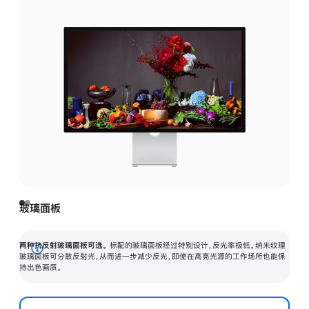
玻璃面板
两种抗反射玻璃面板可选。
标配的玻璃面板经过特别设计，反光率极低。纳米纹理
展
玻璃面板可分散反射光，从而进一步减少反光，即使在高亮光源的工作场所也能保
持出色画质。
开