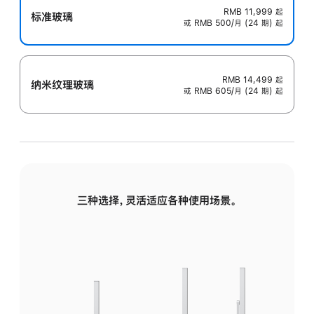
RMB 11,999
起
标准玻璃
或 RMB 500/月 (24 期) 起
RMB 14,499
起
纳米纹理玻璃
或 RMB 605/月 (24 期) 起
三种选择，灵活适应各种使用场景。
标