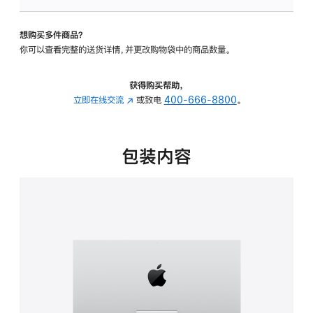
可
调
想购买多件商品？
倾
你可以查看完整的送货详情，并更改购物袋中的商品数量。
斜
度
的
获得购买帮助，
支
立即在线交流
(在
或致电
400-666-8800
。
架
新
的
窗
分
口
包装内容
期
中
付
打
款
开)
选
项)