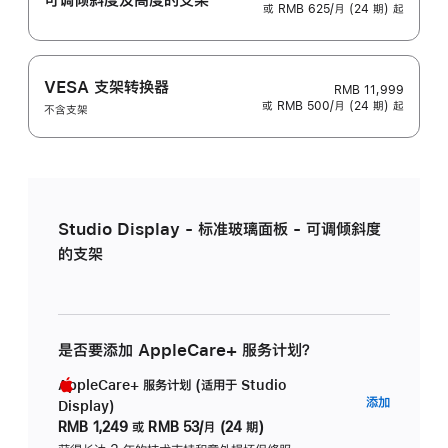
或 RMB 625/月 (24 期) 起
VESA 支架转换器
RMB 11,999
或 RMB 500/月 (24 期) 起
不含支架
Studio Display - 标准玻璃面板 - 可调倾斜度
的支架
是否要添加 AppleCare+ 服务计划？
AppleCare+ 服务计划 (适用于 Studio
AppleC
添加
Display)
服
RMB 1,249
或
RMB 53/月 (24 期)