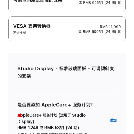
或 RMB 625/月 (24 期) 起
VESA 支架转换器
RMB 11,999
或 RMB 500/月 (24 期) 起
不含支架
Studio Display - 标准玻璃面板 - 可调倾斜度
的支架
是否要添加 AppleCare+ 服务计划？
AppleCare+ 服务计划 (适用于 Studio
AppleC
添加
Display)
服
RMB 1,249
或
RMB 53/月 (24 期)