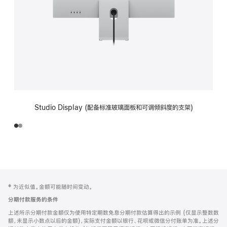
Studio Display (配备标准玻璃面板和可调倾斜度的支架)
网
脚
‡ 为近似值。金额可能随时间变动。
注
页
分期付款服务的条件
页
上述所示分期付款金额仅为使用特定期数免息分期付款估算得出的示例 (仅显示整数数
脚
额，未显示小数点以后的金额)，实际支付金额以银行、花呗或微信分付账单为准。上述分