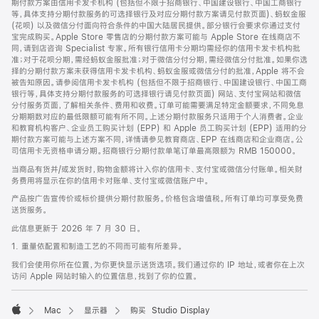
期付款方案由信用卡发卡机构 (包括但不限于招商银行、中国建设银行、中国工商银行
等，具体支持分期付款服务的可选择银行及对应分期付款方案请见付款页面)、蚂蚁金服
(花呗) 以及微信分付面向符合条件的中国大陆居民提供。部分银行会要求你通过支付
宝完成购买。Apple Store 零售店的分期付款方案可能与 Apple Store 在线商店不
同，请到店咨询 Specialist 专家。所有银行信用卡分期均需经你的信用卡发卡机构批
准；对于花呗分期，需经蚂蚁金服批准；对于微信分付分期，需经微信分付批准。如果你选
择的分期付款方案未获得信用卡发卡机构、蚂蚁金服或微信分付的批准，Apple 将不会
被告知原因。请参阅信用卡发卡机构 (包括但不限于招商银行、中国建设银行、中国工商
银行等，具体支持分期付款服务的可选择银行请见付款页面) 网站、支付宝网站和微信
分付服务页面，了解相关条件、费用和收费。订单可能需要满足特定金额要求，不同免息
分期期数对应的最低限额可能有所不同。上述分期付款服务只适用于个人消费者。企业
和教育机构客户、企业员工购买计划 (EPP) 和 Apple 员工购买计划 (EPP) 适用的分
期付款方案可能与上述方案不同，详情请参见教育商店、EPP 在线商店和企业商店。公
司信用卡无资格申请分期。招商银行分期付款单笔订单最高限额为 RMB 150000。
当商品有货并/或发货时，购物金额将计入你的信用卡、支付宝或微信分付账单。相关财
务费用将显示在你的信用卡对账单、支付宝或微信账户中。
产品按广告宣传价或标价提供分期付款服务。价格包含增值税。所有订单均可享受免费
送货服务。
此信息更新于 2026 年 7 月 30 日。
1. 重量依配置和制造工艺的不同而可能有所差异。
我们会使用你所在位置，为你更快显示送货选项。我们通过你的 IP 地址，或者你在上次
访问 Apple 网站时输入的位置信息，找到了你的位置。
Mac
显示器
购买 Studio Display