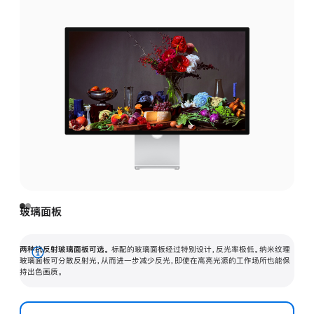
玻璃面板
两种抗反射玻璃面板可选。
标配的玻璃面板经过特别设计，反光率极低。纳米纹理
展
玻璃面板可分散反射光，从而进一步减少反光，即使在高亮光源的工作场所也能保
持出色画质。
开