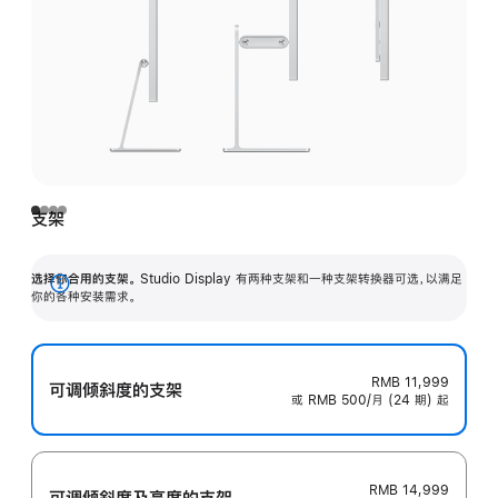
支架
选择你合用的支架。
Studio Display 有两种支架和一种支架转换器可选，以满足
展
你的各种安装需求。
开
RMB 11,999
可调倾斜度的支架
或 RMB 500/月 (24 期) 起
RMB 14,999
可调倾斜度及高‍度的支‍架