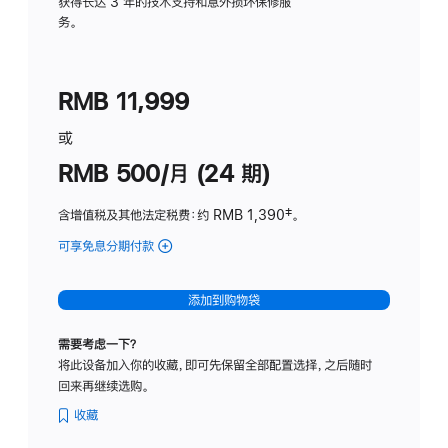
务
获得长达 3 年的技术支持和意外损坏保修服
务。
计
划
(适
RMB 11,999
用
于
或
Studio
RMB 500/月 (24 期)
Display
含增值税及其他法定税费
：约 RMB 1,390
脚
‡。
注
可享免息分期付款
(Studio
Display
-
添加到购物袋
标
准
需要考虑一下？
玻
将此设备加入你的收藏，即可先保留全部配置选择，之后随时
璃
回来再继续选购。
面
板
收藏
-