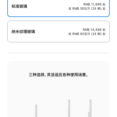
RMB 11,999
起
标准玻璃
或 RMB 500/月 (24 期) 起
RMB 14,499
起
纳米纹理玻璃
或 RMB 605/月 (24 期) 起
三种选择，灵活适应各种使用场景。
标