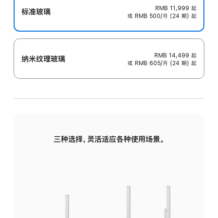
RMB 11,999
起
标准玻璃
或 RMB 500/月 (24 期) 起
RMB 14,499
起
纳米纹理玻璃
或 RMB 605/月 (24 期) 起
三种选择，灵活适应各种使用场景。
标