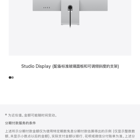
Studio Display (配备标准玻璃面板和可调倾斜度的支架)
网
脚
‡ 为近似值。金额可能随时间变动。
注
页
分期付款服务的条件
页
上述所示分期付款金额仅为使用特定期数免息分期付款估算得出的示例 (仅显示整数数
脚
额，未显示小数点以后的金额)，实际支付金额以银行、花呗或微信分付账单为准。上述分