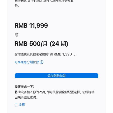
务
获得长达 3 年的技术支持和意外损坏保修服
务。
计
划
(适
RMB 11,999
用
于
或
Studio
RMB 500/月 (24 期)
Display
含增值税及其他法定税费
：约 RMB 1,390
脚
‡。
注
可享免息分期付款
(Studio
Display
-
添加到购物袋
标
准
需要考虑一下？
玻
将此设备加入你的收藏，即可先保留全部配置选择，之后随时
璃
回来再继续选购。
面
板
收藏
-