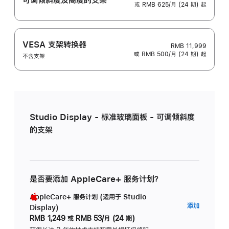
或 RMB 625/月 (24 期) 起
VESA 支架转换器
RMB 11,999
或 RMB 500/月 (24 期) 起
不含支架
Studio Display - 标准玻璃面板 - 可调倾斜度
的支架
是否要添加 AppleCare+ 服务计划？
AppleCare+ 服务计划 (适用于 Studio
AppleC
添加
Display)
服
RMB 1,249
或
RMB 53/月 (24 期)