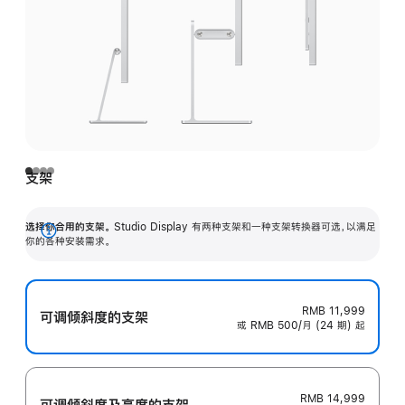
支架
选择你合用的支架。
Studio Display 有两种支架和一种支架转换器可选，以满足
展
你的各种安装需求。
开
RMB 11,999
可调倾斜度的支架
或 RMB 500/月 (24 期) 起
RMB 14,999
可调倾斜度及高‍度的支‍架