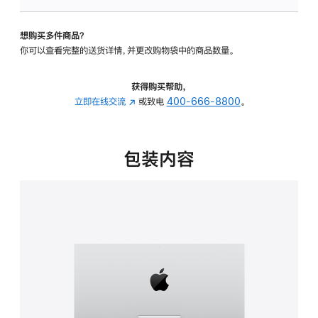
可
调
想购买多件商品？
倾
你可以查看完整的送货详情，并更改购物袋中的商品数量。
斜
度
的
获得购买帮助，
支
立即在线交流
(在
或致电
400-666-8800
。
架
新
的
窗
分
口
包装内容
期
中
付
打
款
开)
选
项)