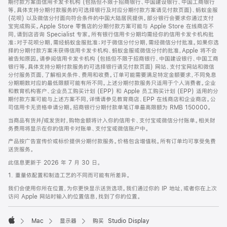
期付款方案由信用卡发卡机构 (包括但不限于招商银行、中国建设银行、中国工商银行
等，具体支持分期付款服务的可选择银行及对应分期付款方案请见付款页面)、蚂蚁金服
(花呗) 以及微信分付面向符合条件的中国大陆居民提供。部分银行会要求你通过支付
宝完成购买。Apple Store 零售店的分期付款方案可能与 Apple Store 在线商店不
同，请到店咨询 Specialist 专家。所有银行信用卡分期均需经你的信用卡发卡机构批
准；对于花呗分期，需经蚂蚁金服批准；对于微信分付分期，需经微信分付批准。如果你选
择的分期付款方案未获得信用卡发卡机构、蚂蚁金服或微信分付的批准，Apple 将不会
被告知原因。请参阅信用卡发卡机构 (包括但不限于招商银行、中国建设银行、中国工商
银行等，具体支持分期付款服务的可选择银行请见付款页面) 网站、支付宝网站和微信
分付服务页面，了解相关条件、费用和收费。订单可能需要满足特定金额要求，不同免息
分期期数对应的最低限额可能有所不同。上述分期付款服务只适用于个人消费者。企业
和教育机构客户、企业员工购买计划 (EPP) 和 Apple 员工购买计划 (EPP) 适用的分
期付款方案可能与上述方案不同，详情请参见教育商店、EPP 在线商店和企业商店。公
司信用卡无资格申请分期。招商银行分期付款单笔订单最高限额为 RMB 150000。
当商品有货并/或发货时，购物金额将计入你的信用卡、支付宝或微信分付账单。相关财
务费用将显示在你的信用卡对账单、支付宝或微信账户中。
产品按广告宣传价或标价提供分期付款服务。价格包含增值税。所有订单均可享受免费
送货服务。
此信息更新于 2026 年 7 月 30 日。
1. 重量依配置和制造工艺的不同而可能有所差异。
我们会使用你所在位置，为你更快显示送货选项。我们通过你的 IP 地址，或者你在上次
访问 Apple 网站时输入的位置信息，找到了你的位置。
Mac
显示器
购买 Studio Display