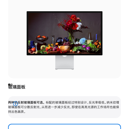
玻璃面板
两种抗反射玻璃面板可选。
标配的玻璃面板经过特别设计，反光率极低。纳米纹理
展
玻璃面板可分散反射光，从而进一步减少反光，即使在高亮光源的工作场所也能保
持出色画质。
开