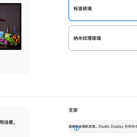
标准玻璃
纳米纹理玻璃
支架
用场景。
标配可调倾斜度的支架，提供 30 度的倾斜度
选
选择你合用的支架。
Studio Display
调节范围。
展