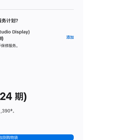
 服务计划？
dio Display)
AppleCare+
添加
期)
服
坏保修服务。
务
计
划
(适
用
于
24 期)
Studio
Display)
1,390
脚
‡。
注
加到购物袋