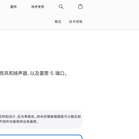
配件
技术支持
概览
技术规格
级麦克风和扬声器，以及雷雳 5 端口。
过特别设计，反光率极低。纳米纹理玻璃面板可分散反射
作场所也能保持出色画质。