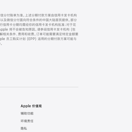
微信分付账单为准。上述分期付款方案由信用卡发卡机构
) 以及微信分付面向符合条件的中国大陆居民提供。部分
家。所有银行信用卡分期均需经你的信用卡发卡机构批准；对于花
ple 将不会被告知原因。请参阅信用卡发卡机构 (包
了解相关条件、费用和收费。订单可能需要满足特定金额要
e 员工购买计划 (EPP) 适用的分期付款方案可能与
。
Apple 价值观
辅助功能
环境责任
隐私