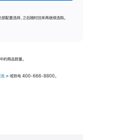
全部配置选择，之后随时回来再继续选购。
中的商品数量。
交流
(在
或致电
400-666-8800。
新
窗
口
中
打
开)