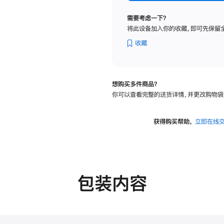
标
准
需要考虑一下？
玻
将此设备加入你的收藏，即可先保留
璃
面
收藏
板
-
可
想购买多件商品？
调
你可以查看完整的送货详情，并更改购物袋
倾
斜
度
获得购买帮助，
立即在线
的
支
架
的
分
包装内容
期
付
款
选
项)