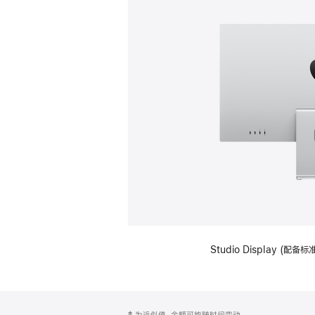
Studio Display (
网
脚