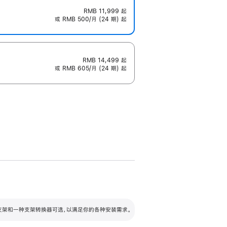
RMB 11,999
起
或 RMB 500/月 (24 期) 起
RMB 14,499
起
或 RMB 605/月 (24 期) 起
配可调倾斜度及高度的支架，额外增加 105
VESA 支架转换器
 有两种支架和一种支架转换器可选，以满足你的各种安装需求。
毫米的高度调节范围。
容的支架 (未随附)