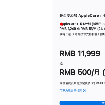
是否要添加 AppleCare+
AppleCare+ 服务计划 (适用于 Stu
RMB 1,249
或
RMB 53/月 (24 
获得长达 3 年的技术支持和意外损
RMB 11,999
或
RMB 500/月 (
含增值税及其他法定税费
：约 RMB 
可享免息分期付款
(Studio
Display
-
添