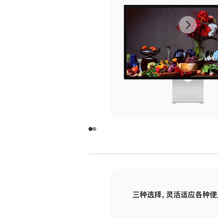
上
下
一
一
张
张
图
图
库
库
图
图
片
片
-
-
玻
玻
璃
璃
三种选择，灵活适应各种使
面
面
板
板