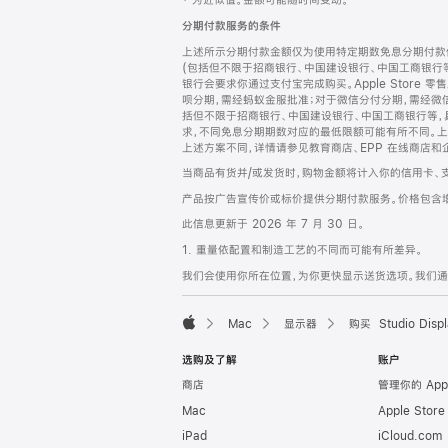
‡ 为近似值。金额可能随时间变动。
注
页
分期付款服务的条件
页
上述所示分期付款金额仅为使用特定期数免息分期付款估
脚
(包括但不限于招商银行、中国建设银行、中国工商银行
银行会要求你通过支付宝完成购买。Apple Store 零
呗分期，需经蚂蚁金服批准；对于微信分付分期，需经微信
括但不限于招商银行、中国建设银行、中国工商银行等，
求，不同免息分期期数对应的最低限额可能有所不同。上述分
上述方案不同，详情请参见教育商店、EPP 在线商店和
当商品有货并/或发货时，购物金额将计入你的信用卡、
产品按广告宣传价或标价提供分期付款服务。价格包含
此信息更新于 2026 年 7 月 30 日。
1. 重量依配置和制造工艺的不同而可能有所差异。
我们会使用你所在位置，为你更快显示送货选项。我们通过你
Mac
显示器
购买 Studio Displ
Apple
选购及了解
账户
商店
管理你的 App
Mac
Apple Stor
iPad
iCloud.com