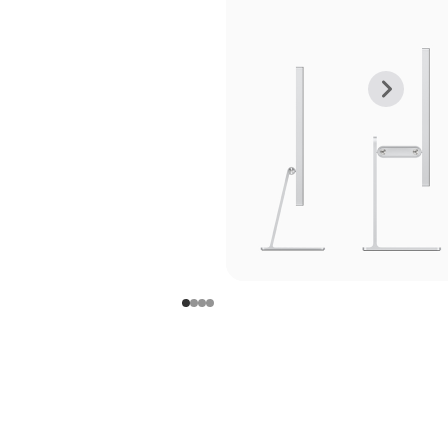
上
下
一
一
张
张
图
图
库
库
图
图
片
片
-
-
支
支
架
架