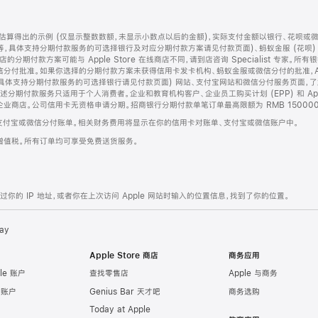
算得出的示例 (仅显示整数数额，未显示小数点以后的金额)，实际支付金额以银行、花呗或
等，具体支持分期付款服务的可选择银行及对应分期付款方案请见付款页面)、蚂蚁金服 (花呗
售店的分期付款方案可能与 Apple Store 在线商店不同，请到店咨询 Specialist 专
分付批准。如果你选择的分期付款方案未获得信用卡发卡机构、蚂蚁金服或微信分付的批准，Ap
具体支持分期付款服务的可选择银行请见付款页面) 网站、支付宝网站和微信分付服务页面，
期付款服务只适用于个人消费者。企业和教育机构客户、企业员工购买计划 (EPP) 和 Appl
企业商店。公司信用卡无资格申请分期。招商银行分期付款单笔订单最高限额为 RMB 150000
支付宝或微信分付账单。相关财务费用将显示在你的信用卡对账单、支付宝或微信账户中。
增值税。所有订单均可享受免费送货服务。
的 IP 地址，或者你在上次访问 Apple 网站时输入的位置信息，找到了你的位置。
ay
Apple Store 商店
商务应用
le 账户
查找零售店
Apple 与商务
e 账户
Genius Bar 天才吧
商务选购
Today at Apple