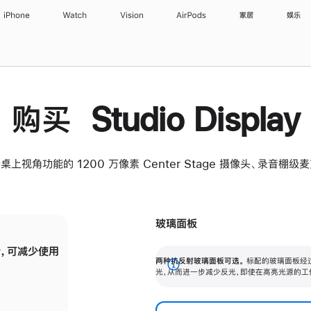
iPhone
Watch
Vision
AirPods
家居
娱乐
购买 Studio Display
桌上视角功能的 1200 万像素 Center Stage 摄像头、录音棚
玻璃面板
，可减少使用
纳米纹理玻璃面板可进一步减少反光，即使在
两种抗反射玻璃面板可选。
标配的玻璃面板经
。
有高亮光源的场所使用，也能保持出色画质。
展
光，从而进一步减少反光，即使在高亮光源的工
开