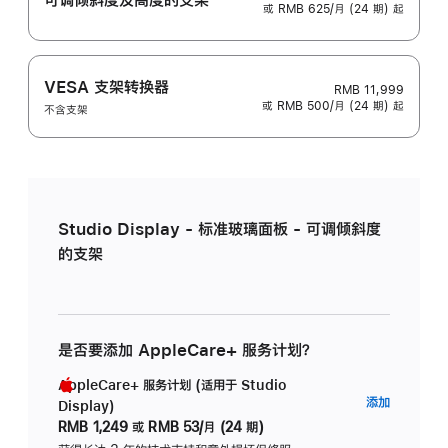
或 RMB 625/月 (24 期) 起
VESA 支架转换器
RMB 11,999
或 RMB 500/月 (24 期) 起
不含支架
Studio Display - 标准玻璃面板 - 可调倾斜度
的支架
是否要添加 AppleCare+ 服务计划？
AppleCare+ 服务计划 (适用于 Studio
AppleC
添加
Display)
服
RMB 1,249
或
RMB 53/月 (24 期)