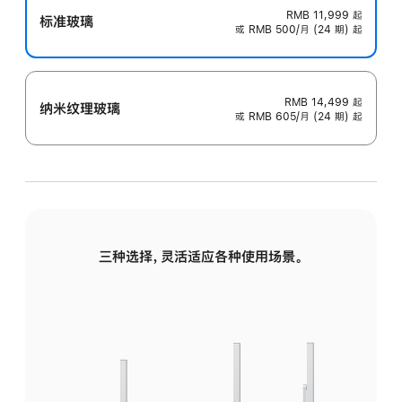
RMB 11,999
起
标准玻璃
或 RMB 500/月 (24 期) 起
RMB 14,499
起
纳米纹理玻璃
或 RMB 605/月 (24 期) 起
三种选择，灵活适应各种使用场景。
标