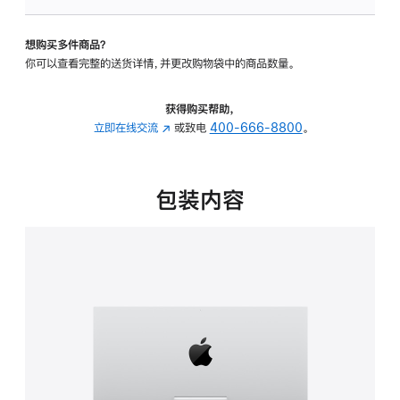
可
调
想购买多件商品？
倾
你可以查看完整的送货详情，并更改购物袋中的商品数量。
斜
度
的
获得购买帮助，
支
立即在线交流
(在
或致电
400-666-8800
。
架
新
的
窗
分
口
包装内容
期
中
付
打
款
开)
选
项)