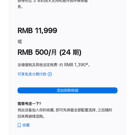
务
获得长达 3 年的技术支持和意外损坏保修服
务。
计
划
(适
RMB 11,999
用
于
或
Studio
RMB 500/月 (24 期)
Display
含增值税及其他法定税费
：约 RMB 1,390
脚
‡。
注
可享免息分期付款
(Studio
Display
-
添加到购物袋
标
准
需要考虑一下？
玻
将此设备加入你的收藏，即可先保留全部配置选择，之后随时
璃
回来再继续选购。
面
板
收藏
-