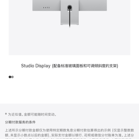
Studio Display (配备标准玻璃面板和可调倾斜度的支架)
网
脚
‡ 为近似值。金额可能随时间变动。
注
页
分期付款服务的条件
页
上述所示分期付款金额仅为使用特定期数免息分期付款估算得出的示例 (仅显示整数数
脚
额，未显示小数点以后的金额)，实际支付金额以银行、花呗或微信分付账单为准。上述分