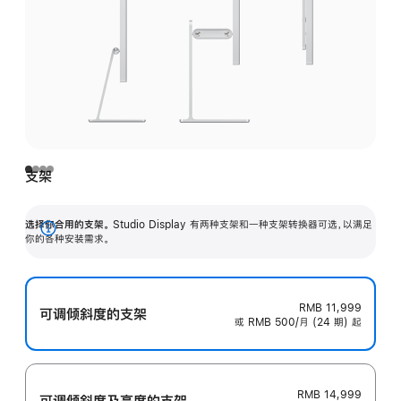
支架
选择你合用的支架。
Studio Display 有两种支架和一种支架转换器可选，以满足
展
你的各种安装需求。
开
RMB 11,999
可调倾斜度的支架
或 RMB 500/月 (24 期) 起
RMB 14,999
可调倾斜度及高‍度的支‍架