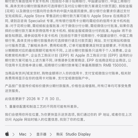
期付款方案由信用卡发卡机构 (包括但不限于招商银行、中国建设银行、中国工商银行
等，具体支持分期付款服务的可选择银行及对应分期付款方案请见付款页面)、蚂蚁金服
(花呗) 以及微信分付面向符合条件的中国大陆居民提供。部分银行会要求你通过支付
宝完成购买。Apple Store 零售店的分期付款方案可能与 Apple Store 在线商店不
同，请到店咨询 Specialist 专家。所有银行信用卡分期均需经你的信用卡发卡机构批
准；对于花呗分期，需经蚂蚁金服批准；对于微信分付分期，需经微信分付批准。如果你选
择的分期付款方案未获得信用卡发卡机构、蚂蚁金服或微信分付的批准，Apple 将不会
被告知原因。请参阅信用卡发卡机构 (包括但不限于招商银行、中国建设银行、中国工商
银行等，具体支持分期付款服务的可选择银行请见付款页面) 网站、支付宝网站和微信
分付服务页面，了解相关条件、费用和收费。订单可能需要满足特定金额要求，不同免息
分期期数对应的最低限额可能有所不同。上述分期付款服务只适用于个人消费者。企业
和教育机构客户、企业员工购买计划 (EPP) 和 Apple 员工购买计划 (EPP) 适用的分
期付款方案可能与上述方案不同，详情请参见教育商店、EPP 在线商店和企业商店。公
司信用卡无资格申请分期。招商银行分期付款单笔订单最高限额为 RMB 150000。
当商品有货并/或发货时，购物金额将计入你的信用卡、支付宝或微信分付账单。相关财
务费用将显示在你的信用卡对账单、支付宝或微信账户中。
产品按广告宣传价或标价提供分期付款服务。价格包含增值税。所有订单均可享受免费
送货服务。
此信息更新于 2026 年 7 月 30 日。
1. 重量依配置和制造工艺的不同而可能有所差异。
我们会使用你所在位置，为你更快显示送货选项。我们通过你的 IP 地址，或者你在上次
访问 Apple 网站时输入的位置信息，找到了你的位置。
Mac
显示器
购买 Studio Display