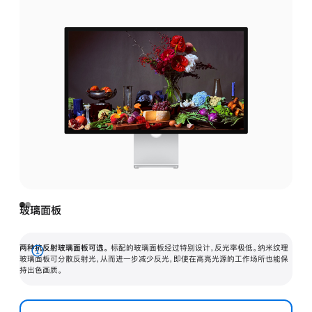
玻璃面板
两种抗反射玻璃面板可选。
标配的玻璃面板经过特别设计，反光率极低。纳米纹理
展
玻璃面板可分散反射光，从而进一步减少反光，即使在高亮光源的工作场所也能保
持出色画质。
开