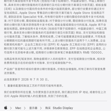
期付款方案由信用卡发卡机构 (包括但不限于招商银行、中国建设银行、中国工商银行
等，具体支持分期付款服务的可选择银行及对应分期付款方案请见付款页面)、蚂蚁金服
(花呗) 以及微信分付面向符合条件的中国大陆居民提供。部分银行会要求你通过支付
宝完成购买。Apple Store 零售店的分期付款方案可能与 Apple Store 在线商店不
同，请到店咨询 Specialist 专家。所有银行信用卡分期均需经你的信用卡发卡机构批
准；对于花呗分期，需经蚂蚁金服批准；对于微信分付分期，需经微信分付批准。如果你选
择的分期付款方案未获得信用卡发卡机构、蚂蚁金服或微信分付的批准，Apple 将不会
被告知原因。请参阅信用卡发卡机构 (包括但不限于招商银行、中国建设银行、中国工商
银行等，具体支持分期付款服务的可选择银行请见付款页面) 网站、支付宝网站和微信
分付服务页面，了解相关条件、费用和收费。订单可能需要满足特定金额要求，不同免息
分期期数对应的最低限额可能有所不同。上述分期付款服务只适用于个人消费者。企业
和教育机构客户、企业员工购买计划 (EPP) 和 Apple 员工购买计划 (EPP) 适用的分
期付款方案可能与上述方案不同，详情请参见教育商店、EPP 在线商店和企业商店。公
司信用卡无资格申请分期。招商银行分期付款单笔订单最高限额为 RMB 150000。
当商品有货并/或发货时，购物金额将计入你的信用卡、支付宝或微信分付账单。相关财
务费用将显示在你的信用卡对账单、支付宝或微信账户中。
产品按广告宣传价或标价提供分期付款服务。价格包含增值税。所有订单均可享受免费
送货服务。
此信息更新于 2026 年 7 月 30 日。
1. 重量依配置和制造工艺的不同而可能有所差异。
我们会使用你所在位置，为你更快显示送货选项。我们通过你的 IP 地址，或者你在上次
访问 Apple 网站时输入的位置信息，找到了你的位置。
Mac
显示器
购买 Studio Display