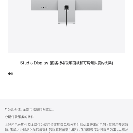
Studio Display (配备标准玻璃面板和可调倾斜度的支架)
网
脚
‡ 为近似值。金额可能随时间变动。
注
页
分期付款服务的条件
页
上述所示分期付款金额仅为使用特定期数免息分期付款估算得出的示例 (仅显示整数数
脚
额，未显示小数点以后的金额)，实际支付金额以银行、花呗或微信分付账单为准。上述分