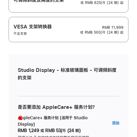
或 RMB 625/月 (24 期) 起
VESA 支架转换器
RMB 11,999
或 RMB 500/月 (24 期) 起
不含支架
Studio Display - 标准玻璃面板 - 可调倾斜度
的支架
是否要添加 AppleCare+ 服务计划？
AppleCare+ 服务计划 (适用于 Studio
AppleC
添加
Display)
服
RMB 1,249
或
RMB 53/月 (24 期)