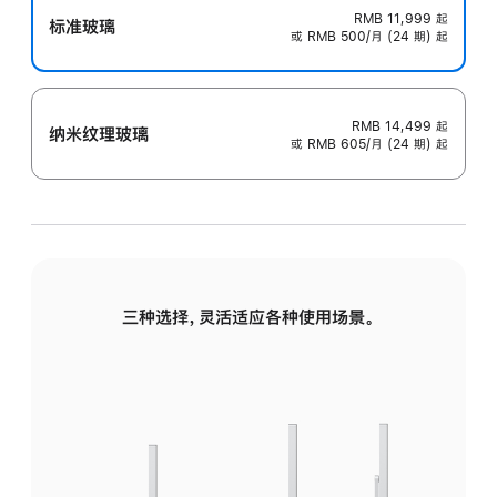
RMB 11,999
起
标准玻璃
或 RMB 500/月 (24 期) 起
RMB 14,499
起
纳米纹理玻璃
或 RMB 605/月 (24 期) 起
三种选择，灵活适应各种使用场景。
标