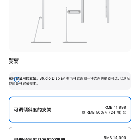
支架
选择你合用的支架。
Studio Display 有两种支架和一种支架转换器可选，以满足
展
你的各种安装需求。
开
RMB 11,999
可调倾斜度的支架
或 RMB 500/月 (24 期) 起
RMB 14,999
可调倾斜度及高‍度的支‍架