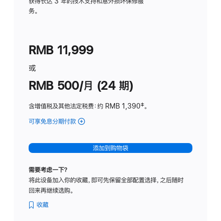
务
获得长达 3 年的技术支持和意外损坏保修服
务。
计
划
(适
RMB 11,999
用
于
或
Studio
RMB 500/月 (24 期)
Display
含增值税及其他法定税费
：约 RMB 1,390
脚
‡。
注
可享免息分期付款
(Studio
Display
-
添加到购物袋
标
准
需要考虑一下？
玻
将此设备加入你的收藏，即可先保留全部配置选择，之后随时
璃
回来再继续选购。
面
板
收藏
-