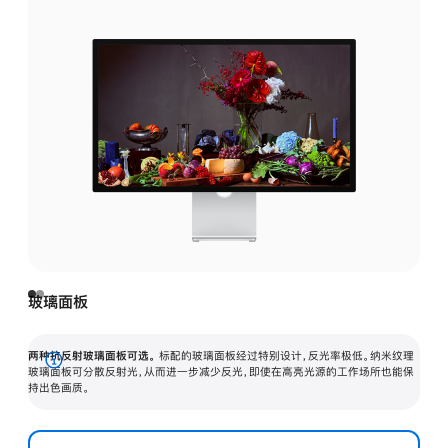
玻璃面板
两种抗反射玻璃面板可选。
标配的玻璃面板经过特别设计，反光率极低。纳米纹理
展
玻璃面板可分散反射光，从而进一步减少反光，即使在高亮光源的工作场所也能保
持出色画质。
开