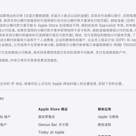
算得出的示例 (仅显示整数数额，未显示小数点以后的金额)，实际支付金额以银行、花呗或
等，具体支持分期付款服务的可选择银行及对应分期付款方案请见付款页面)、蚂蚁金服 (花呗
售店的分期付款方案可能与 Apple Store 在线商店不同，请到店咨询 Specialist 专
分付批准。如果你选择的分期付款方案未获得信用卡发卡机构、蚂蚁金服或微信分付的批准，Ap
具体支持分期付款服务的可选择银行请见付款页面) 网站、支付宝网站和微信分付服务页面，
期付款服务只适用于个人消费者。企业和教育机构客户、企业员工购买计划 (EPP) 和 Appl
企业商店。公司信用卡无资格申请分期。招商银行分期付款单笔订单最高限额为 RMB 150000
支付宝或微信分付账单。相关财务费用将显示在你的信用卡对账单、支付宝或微信账户中。
增值税。所有订单均可享受免费送货服务。
的 IP 地址，或者你在上次访问 Apple 网站时输入的位置信息，找到了你的位置。
ay
Apple Store 商店
商务应用
le 账户
查找零售店
Apple 与商务
e 账户
Genius Bar 天才吧
商务选购
Today at Apple