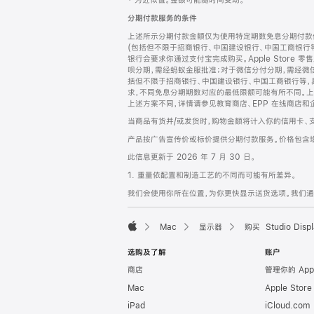
‡ 为近似值。金额可能随时间变动。
注
页
分期付款服务的条件
页
上述所示分期付款金额仅为使用特定期数免息分期付款估
脚
(包括但不限于招商银行、中国建设银行、中国工商银行
银行会要求你通过支付宝完成购买。Apple Store 零
呗分期，需经蚂蚁金服批准；对于微信分付分期，需经微信
括但不限于招商银行、中国建设银行、中国工商银行等，
求，不同免息分期期数对应的最低限额可能有所不同。上述分
上述方案不同，详情请参见教育商店、EPP 在线商店和
当商品有货并/或发货时，购物金额将计入你的信用卡、
产品按广告宣传价或标价提供分期付款服务。价格包含
此信息更新于 2026 年 7 月 30 日。
1. 重量依配置和制造工艺的不同而可能有所差异。
我们会使用你所在位置，为你更快显示送货选项。我们通过你
Mac
显示器
购买 Studio Displ
Apple
选购及了解
账户
商店
管理你的 App
Mac
Apple Stor
iPad
iCloud.com