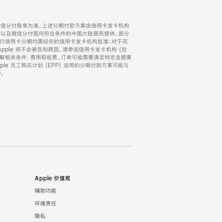
微信分付账单为准。上述分期付款方案由信用卡发卡机构
) 以及微信分付面向符合条件的中国大陆居民提供。部分
家。所有银行信用卡分期均需经你的信用卡发卡机构批准；对于花
ple 将不会被告知原因。请参阅信用卡发卡机构 (包
了解相关条件、费用和收费。订单可能需要满足特定金额要
e 员工购买计划 (EPP) 适用的分期付款方案可能与
。
Apple 价值观
辅助功能
环境责任
隐私