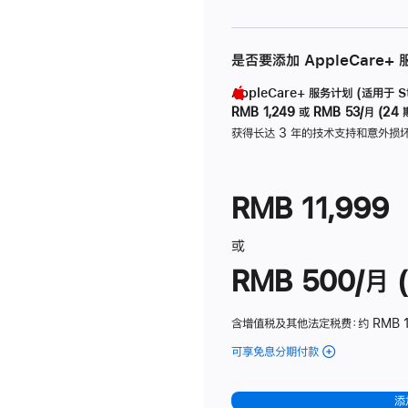
是否要添加 AppleCare+
AppleCare+ 服务计划 (适用于 Stu
RMB 1,249
或
RMB 53/月 (24 
获得长达 3 年的技术支持和意外损
RMB 11,999
或
RMB 500/月 (
含增值税及其他法定税费
：约 RMB 
可享免息分期付款
(Studio
Display
-
添