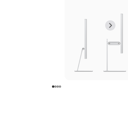
上
下
一
一
张
张
图
图
库
库
图
图
片
片
-
-
支
支
架
架