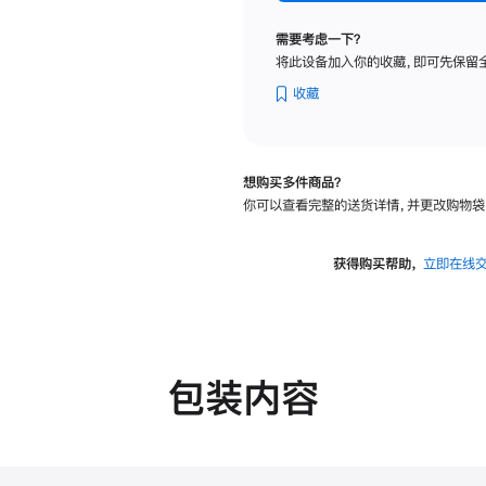
标
准
需要考虑一下？
玻
将此设备加入你的收藏，即可先保留
璃
面
收藏
板
-
可
想购买多件商品？
调
你可以查看完整的送货详情，并更改购物袋
倾
斜
度
获得购买帮助，
立即在线
的
支
架
的
分
包装内容
期
付
款
选
项)