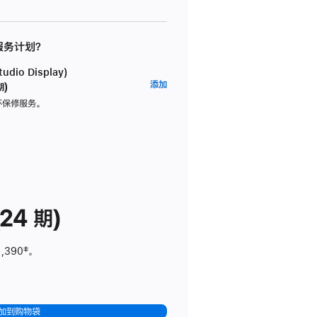
 服务计划？
dio Display)
AppleCare+
添加
期)
服
坏保修服务。
务
计
划
(适
用
于
24 期)
Studio
Display)
1,390
脚
‡。
注
加到购物袋