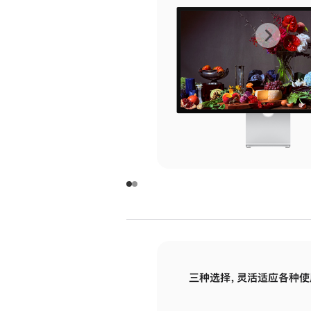
上
下
一
一
张
张
图
图
库
库
图
图
片
片
-
-
玻
玻
璃
璃
三种选择，灵活适应各种使
面
面
板
板