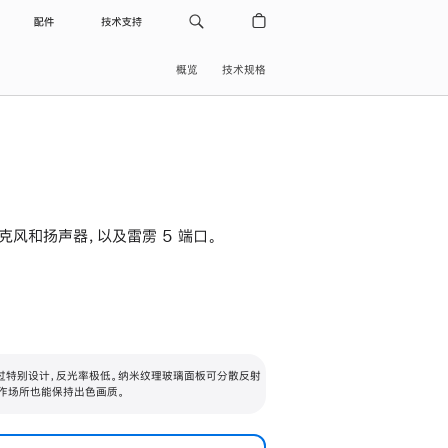
配件
技术支持
概览
技术规格
级麦克风和扬声器，以及雷雳 5 端口。
过特别设计，反光率极低。纳米纹理玻璃面板可分散反射
作场所也能保持出色画质。