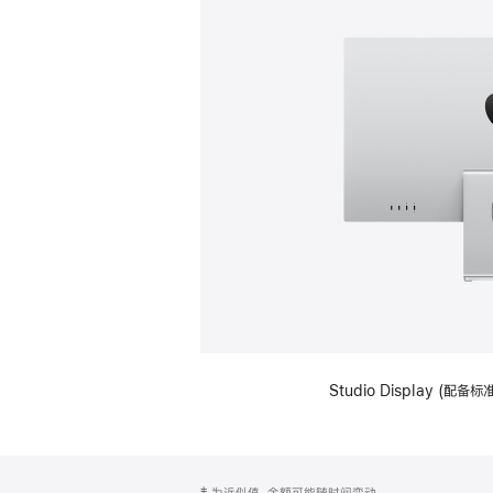
Studio Display (
网
脚