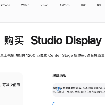
iPhone
Watch
Vision
AirPods
家居
娱乐
购买 Studio Display
桌上视角功能的 1200 万像素 Center Stage 摄像头、录音棚
玻璃面板
，可减少使用
纳米纹理玻璃面板可进一步减少反光，即使在
两种抗反射玻璃面板可选。
标配的玻璃面板经
。
有高亮光源的场所使用，也能保持出色画质。
展
光，从而进一步减少反光，即使在高亮光源的工
开