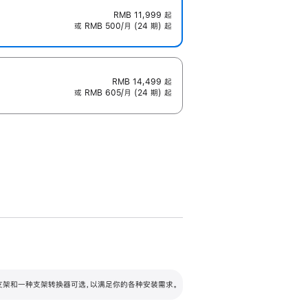
RMB 11,999
起
或 RMB 500/月 (24 期) 起
RMB 14,499
起
或 RMB 605/月 (24 期) 起
配可调倾斜度及高度的支架，额外增加 105
VESA 支架转换器
 有两种支架和一种支架转换器可选，以满足你的各种安装需求。
毫米的高度调节范围。
容的支架 (未随附)