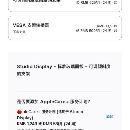
或 RMB 625/月 (24 期) 起
VESA 支架转换器
RMB 11,999
或 RMB 500/月 (24 期) 起
不含支架
Studio Display - 标准玻璃面板 - 可调倾斜度
的支架
是否要添加 AppleCare+ 服务计划？
AppleCare+ 服务计划 (适用于 Studio
AppleC
添加
Display)
服
RMB 1,249
或
RMB 53/月 (24 期)