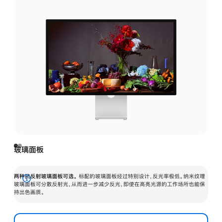
玻璃面板
两种抗反射玻璃面板可选。
标配的玻璃面板经过特别设计，反光率极低。纳米纹理
展
玻璃面板可分散反射光，从而进一步减少反光，即使在高亮光源的工作场所也能保
持出色画质。
开