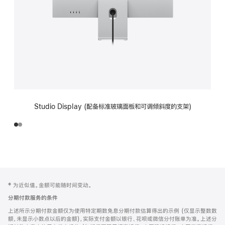
Studio Display (配备标准玻璃面板和可调倾斜度的支架)
网
脚
‡ 为近似值。金额可能随时间变动。
注
页
分期付款服务的条件
页
上述所示分期付款金额仅为使用特定期数免息分期付款估算得出的示例 (仅显示整数数
脚
额，未显示小数点以后的金额)，实际支付金额以银行、花呗或微信分付账单为准。上述分