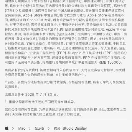
期付款方案由信用卡发卡机构 (包括但不限于招商银行、中国建设银行、中国工商银行
等，具体支持分期付款服务的可选择银行及对应分期付款方案请见付款页面)、蚂蚁金服
(花呗) 以及微信分付面向符合条件的中国大陆居民提供。部分银行会要求你通过支付
宝完成购买。Apple Store 零售店的分期付款方案可能与 Apple Store 在线商店不
同，请到店咨询 Specialist 专家。所有银行信用卡分期均需经你的信用卡发卡机构批
准；对于花呗分期，需经蚂蚁金服批准；对于微信分付分期，需经微信分付批准。如果你选
择的分期付款方案未获得信用卡发卡机构、蚂蚁金服或微信分付的批准，Apple 将不会
被告知原因。请参阅信用卡发卡机构 (包括但不限于招商银行、中国建设银行、中国工商
银行等，具体支持分期付款服务的可选择银行请见付款页面) 网站、支付宝网站和微信
分付服务页面，了解相关条件、费用和收费。订单可能需要满足特定金额要求，不同免息
分期期数对应的最低限额可能有所不同。上述分期付款服务只适用于个人消费者。企业
和教育机构客户、企业员工购买计划 (EPP) 和 Apple 员工购买计划 (EPP) 适用的分
期付款方案可能与上述方案不同，详情请参见教育商店、EPP 在线商店和企业商店。公
司信用卡无资格申请分期。招商银行分期付款单笔订单最高限额为 RMB 150000。
当商品有货并/或发货时，购物金额将计入你的信用卡、支付宝或微信分付账单。相关财
务费用将显示在你的信用卡对账单、支付宝或微信账户中。
产品按广告宣传价或标价提供分期付款服务。价格包含增值税。所有订单均可享受免费
送货服务。
此信息更新于 2026 年 7 月 30 日。
1. 重量依配置和制造工艺的不同而可能有所差异。
我们会使用你所在位置，为你更快显示送货选项。我们通过你的 IP 地址，或者你在上次
访问 Apple 网站时输入的位置信息，找到了你的位置。
Mac
显示器
购买 Studio Display