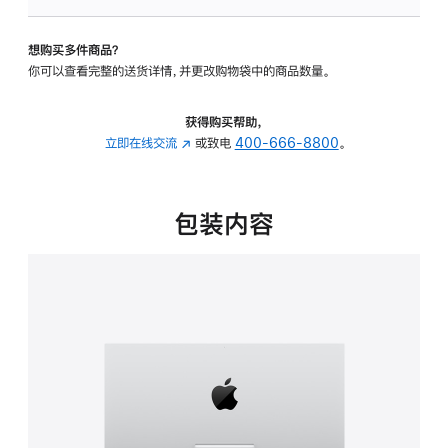
可
调
想购买多件商品？
倾
你可以查看完整的送货详情，并更改购物袋中的商品数量。
斜
度
的
获得购买帮助，
支
立即在线交流
(在
或致电
400-666-8800
。
架
新
的
窗
分
口
包装内容
期
中
付
打
款
开)
选
项)