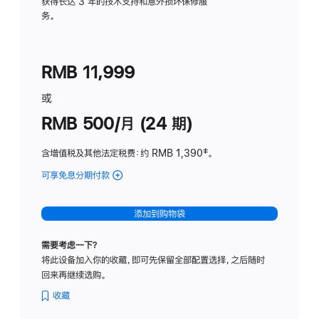
务
获得长达 3 年的技术支持和意外损坏保修服
务。
计
划
(适
RMB 11,999
用
于
或
Studio
RMB 500/月 (24 期)
Display
含增值税及其他法定税费
：约 RMB 1,390
脚
‡。
注
可享免息分期付款
(Studio
Display
-
添加到购物袋
标
准
需要考虑一下？
玻
将此设备加入你的收藏，即可先保留全部配置选择，之后随时
璃
回来再继续选购。
面
板
收藏
-