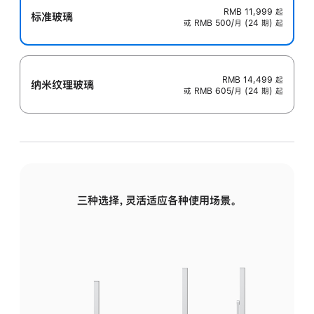
RMB 11,999
起
标准玻璃
或 RMB 500/月 (24 期) 起
RMB 14,499
起
纳米纹理玻璃
或 RMB 605/月 (24 期) 起
三种选择，灵活适应各种使用场景。
标