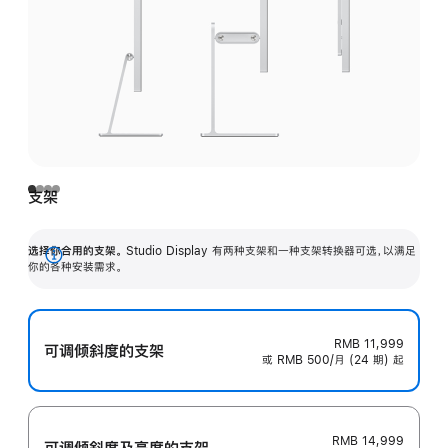
支架
选择你合用的支架。
Studio Display 有两种支架和一种支架转换器可选，以满足
展
你的各种安装需求。
开
RMB 11,999
可调倾斜度的支架
或 RMB 500/月 (24 期) 起
RMB 14,999
可调倾斜度及高‍度的支‍架