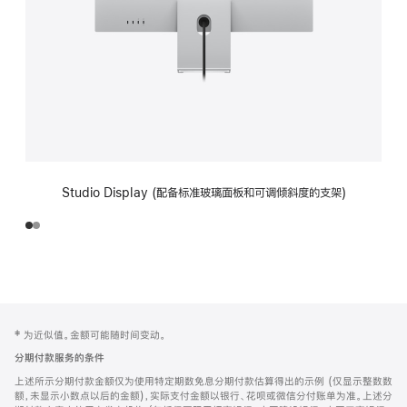
Studio Display (配备标准玻璃面板和可调倾斜度的支架)
网
脚
‡ 为近似值。金额可能随时间变动。
注
页
分期付款服务的条件
页
上述所示分期付款金额仅为使用特定期数免息分期付款估算得出的示例 (仅显示整数数
脚
额，未显示小数点以后的金额)，实际支付金额以银行、花呗或微信分付账单为准。上述分