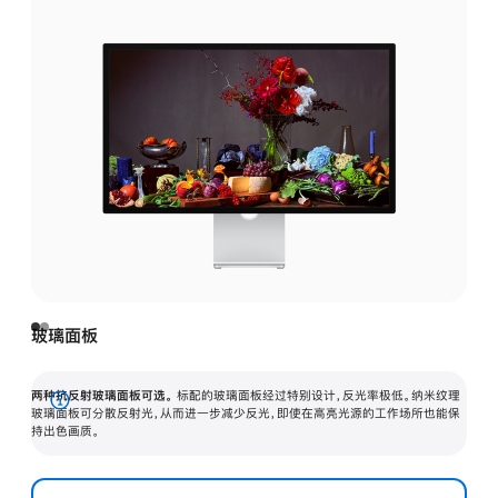
玻璃面板
两种抗反射玻璃面板可选。
标配的玻璃面板经过特别设计，反光率极低。纳米纹理
展
玻璃面板可分散反射光，从而进一步减少反光，即使在高亮光源的工作场所也能保
持出色画质。
开