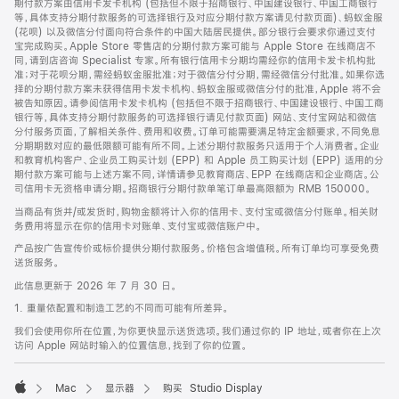
期付款方案由信用卡发卡机构 (包括但不限于招商银行、中国建设银行、中国工商银行
等，具体支持分期付款服务的可选择银行及对应分期付款方案请见付款页面)、蚂蚁金服
(花呗) 以及微信分付面向符合条件的中国大陆居民提供。部分银行会要求你通过支付
宝完成购买。Apple Store 零售店的分期付款方案可能与 Apple Store 在线商店不
同，请到店咨询 Specialist 专家。所有银行信用卡分期均需经你的信用卡发卡机构批
准；对于花呗分期，需经蚂蚁金服批准；对于微信分付分期，需经微信分付批准。如果你选
择的分期付款方案未获得信用卡发卡机构、蚂蚁金服或微信分付的批准，Apple 将不会
被告知原因。请参阅信用卡发卡机构 (包括但不限于招商银行、中国建设银行、中国工商
银行等，具体支持分期付款服务的可选择银行请见付款页面) 网站、支付宝网站和微信
分付服务页面，了解相关条件、费用和收费。订单可能需要满足特定金额要求，不同免息
分期期数对应的最低限额可能有所不同。上述分期付款服务只适用于个人消费者。企业
和教育机构客户、企业员工购买计划 (EPP) 和 Apple 员工购买计划 (EPP) 适用的分
期付款方案可能与上述方案不同，详情请参见教育商店、EPP 在线商店和企业商店。公
司信用卡无资格申请分期。招商银行分期付款单笔订单最高限额为 RMB 150000。
当商品有货并/或发货时，购物金额将计入你的信用卡、支付宝或微信分付账单。相关财
务费用将显示在你的信用卡对账单、支付宝或微信账户中。
产品按广告宣传价或标价提供分期付款服务。价格包含增值税。所有订单均可享受免费
送货服务。
此信息更新于 2026 年 7 月 30 日。
1. 重量依配置和制造工艺的不同而可能有所差异。
我们会使用你所在位置，为你更快显示送货选项。我们通过你的 IP 地址，或者你在上次
访问 Apple 网站时输入的位置信息，找到了你的位置。
Mac
显示器
购买 Studio Display