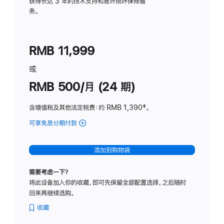
务
获得长达 3 年的技术支持和意外损坏保修服
务。
计
划
(适
RMB 11,999
用
于
或
Studio
RMB 500/月 (24 期)
Display
含增值税及其他法定税费
：约 RMB 1,390
脚
‡。
注
可享免息分期付款
(Studio
Display
-
添加到购物袋
标
准
需要考虑一下？
玻
将此设备加入你的收藏，即可先保留全部配置选择，之后随时
璃
回来再继续选购。
面
板
收藏
-