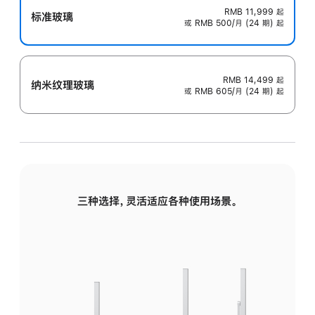
RMB 11,999
起
标准玻璃
或 RMB 500/月 (24 期) 起
RMB 14,499
起
纳米纹理玻璃
或 RMB 605/月 (24 期) 起
三种选择，灵活适应各种使用场景。
标