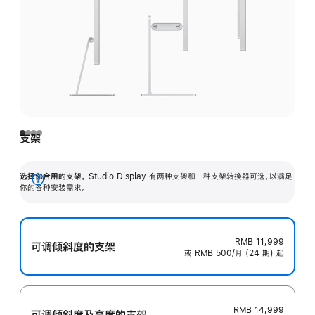
支架
选择你合用的支架。
Studio Display 有两种支架和一种支架转换器可选，以满足
展
你的各种安装需求。
开
RMB 11,999
可调倾斜度的支架
或 RMB 500/月 (24 期) 起
RMB 14,999
可调倾斜度及高‍度的支‍架