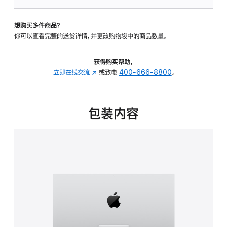
可
调
想购买多件商品？
倾
你可以查看完整的送货详情，并更改购物袋中的商品数量。
斜
度
的
获得购买帮助，
支
立即在线交流
(在
或致电
400-666-8800
。
架
新
的
窗
分
口
包装内容
期
中
付
打
款
开)
选
项)