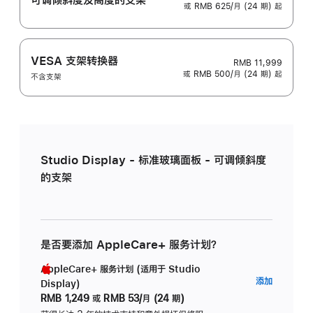
或 RMB 625/月 (24 期) 起
VESA 支架转换器
RMB 11,999
或 RMB 500/月 (24 期) 起
不含支架
Studio Display - 标准玻璃面板 - 可调倾斜度
的支架
是否要添加 AppleCare+ 服务计划？
AppleCare+ 服务计划 (适用于 Studio
AppleC
添加
Display)
服
RMB 1,249
或
RMB 53/月 (24 期)