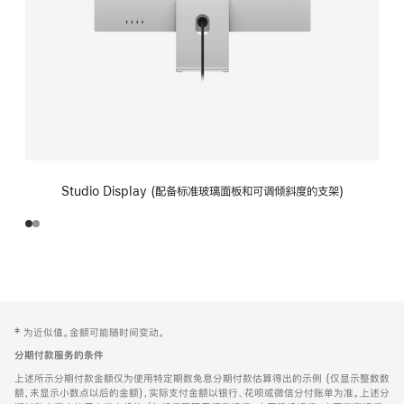
Studio Display (配备标准玻璃面板和可调倾斜度的支架)
网
脚
‡ 为近似值。金额可能随时间变动。
注
页
分期付款服务的条件
页
上述所示分期付款金额仅为使用特定期数免息分期付款估算得出的示例 (仅显示整数数
脚
额，未显示小数点以后的金额)，实际支付金额以银行、花呗或微信分付账单为准。上述分