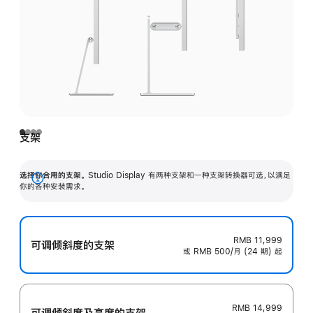
支架
选择你合用的支架。
Studio Display 有两种支架和一种支架转换器可选，以满足
展
你的各种安装需求。
开
RMB 11,999
可调倾斜度的支架
或 RMB 500/月 (24 期) 起
RMB 14,999
可调倾斜度及高‍度的支‍架