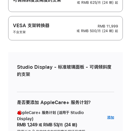
或 RMB 625/月 (24 期) 起
VESA 支架转换器
RMB 11,999
或 RMB 500/月 (24 期) 起
不含支架
Studio Display - 标准玻璃面板 - 可调倾斜度
的支架
是否要添加 AppleCare+ 服务计划？
AppleCare+ 服务计划 (适用于 Studio
AppleC
添加
Display)
服
RMB 1,249
或
RMB 53/月 (24 期)