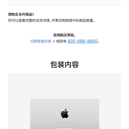
可
调
想购买多件商品？
倾
你可以查看完整的送货详情，并更改购物袋中的商品数量。
斜
度
的
获得购买帮助，
支
立即在线交流
(在
或致电
400-666-8800
。
架
新
的
窗
分
口
包装内容
期
中
付
打
款
开)
选
项)