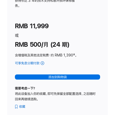
务
获得长达 3 年的技术支持和意外损坏保修服
务。
计
划
(适
RMB 11,999
用
于
或
Studio
RMB 500/月 (24 期)
Display
含增值税及其他法定税费
：约 RMB 1,390
脚
‡。
注
可享免息分期付款
(Studio
Display
-
添加到购物袋
标
准
需要考虑一下？
玻
将此设备加入你的收藏，即可先保留全部配置选择，之后随时
璃
回来再继续选购。
面
板
收藏
-