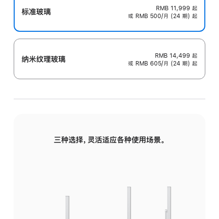
RMB 11,999
起
标准玻璃
或 RMB 500/月 (24 期) 起
RMB 14,499
起
纳米纹理玻璃
或 RMB 605/月 (24 期) 起
三种选择，灵活适应各种使用场景。
标