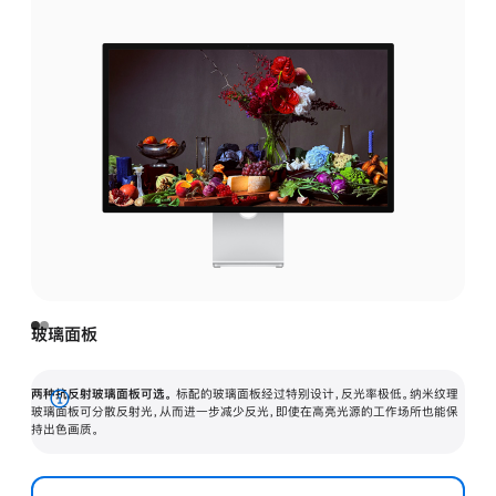
玻璃面板
两种抗反射玻璃面板可选。
标配的玻璃面板经过特别设计，反光率极低。纳米纹理
展
玻璃面板可分散反射光，从而进一步减少反光，即使在高亮光源的工作场所也能保
持出色画质。
开