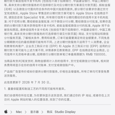
期付款方案由信用卡发卡机构 (包括但不限于招商银行、中国建设银行、中国工商银行
等，具体支持分期付款服务的可选择银行及对应分期付款方案请见付款页面)、蚂蚁金服
(花呗) 以及微信分付面向符合条件的中国大陆居民提供。部分银行会要求你通过支付
宝完成购买。Apple Store 零售店的分期付款方案可能与 Apple Store 在线商店不
同，请到店咨询 Specialist 专家。所有银行信用卡分期均需经你的信用卡发卡机构批
准；对于花呗分期，需经蚂蚁金服批准；对于微信分付分期，需经微信分付批准。如果你选
择的分期付款方案未获得信用卡发卡机构、蚂蚁金服或微信分付的批准，Apple 将不会
被告知原因。请参阅信用卡发卡机构 (包括但不限于招商银行、中国建设银行、中国工商
银行等，具体支持分期付款服务的可选择银行请见付款页面) 网站、支付宝网站和微信
分付服务页面，了解相关条件、费用和收费。订单可能需要满足特定金额要求，不同免息
分期期数对应的最低限额可能有所不同。上述分期付款服务只适用于个人消费者。企业
和教育机构客户、企业员工购买计划 (EPP) 和 Apple 员工购买计划 (EPP) 适用的分
期付款方案可能与上述方案不同，详情请参见教育商店、EPP 在线商店和企业商店。公
司信用卡无资格申请分期。招商银行分期付款单笔订单最高限额为 RMB 150000。
当商品有货并/或发货时，购物金额将计入你的信用卡、支付宝或微信分付账单。相关财
务费用将显示在你的信用卡对账单、支付宝或微信账户中。
产品按广告宣传价或标价提供分期付款服务。价格包含增值税。所有订单均可享受免费
送货服务。
此信息更新于 2026 年 7 月 30 日。
1. 重量依配置和制造工艺的不同而可能有所差异。
我们会使用你所在位置，为你更快显示送货选项。我们通过你的 IP 地址，或者你在上次
访问 Apple 网站时输入的位置信息，找到了你的位置。
Mac
显示器
购买 Studio Display