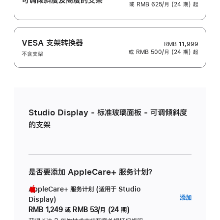
或 RMB 625/月 (24 期) 起
VESA 支架转换器
RMB 11,999
或 RMB 500/月 (24 期) 起
不含支架
Studio Display - 标准玻璃面板 - 可调倾斜度
的支架
是否要添加 AppleCare+ 服务计划？
AppleCare+ 服务计划 (适用于 Studio
AppleC
添加
Display)
服
RMB 1,249
或
RMB 53/月 (24 期)