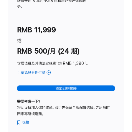
务
获得长达 3 年的技术支持和意外损坏保修服
务。
计
划
(适
RMB 11,999
用
于
或
Studio
RMB 500/月 (24 期)
Display
含增值税及其他法定税费
：约 RMB 1,390
脚
‡。
注
可享免息分期付款
(Studio
Display
-
添加到购物袋
标
准
需要考虑一下？
玻
将此设备加入你的收藏，即可先保留全部配置选择，之后随时
璃
回来再继续选购。
面
板
收藏
-