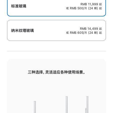
RMB 11,999
起
标准玻璃
或 RMB 500/月 (24 期) 起
RMB 14,499
起
纳米纹理玻璃
或 RMB 605/月 (24 期) 起
三种选择，灵活适应各种使用场景。
标