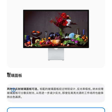
玻璃面板
两种抗反射玻璃面板可选。
标配的玻璃面板经过特别设计，反光率极低。纳米纹理
展
玻璃面板可分散反射光，从而进一步减少反光，即使在高亮光源的工作场所也能保
持出色画质。
开