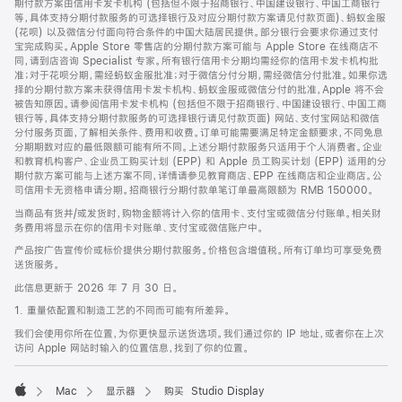
期付款方案由信用卡发卡机构 (包括但不限于招商银行、中国建设银行、中国工商银行
等，具体支持分期付款服务的可选择银行及对应分期付款方案请见付款页面)、蚂蚁金服
(花呗) 以及微信分付面向符合条件的中国大陆居民提供。部分银行会要求你通过支付
宝完成购买。Apple Store 零售店的分期付款方案可能与 Apple Store 在线商店不
同，请到店咨询 Specialist 专家。所有银行信用卡分期均需经你的信用卡发卡机构批
准；对于花呗分期，需经蚂蚁金服批准；对于微信分付分期，需经微信分付批准。如果你选
择的分期付款方案未获得信用卡发卡机构、蚂蚁金服或微信分付的批准，Apple 将不会
被告知原因。请参阅信用卡发卡机构 (包括但不限于招商银行、中国建设银行、中国工商
银行等，具体支持分期付款服务的可选择银行请见付款页面) 网站、支付宝网站和微信
分付服务页面，了解相关条件、费用和收费。订单可能需要满足特定金额要求，不同免息
分期期数对应的最低限额可能有所不同。上述分期付款服务只适用于个人消费者。企业
和教育机构客户、企业员工购买计划 (EPP) 和 Apple 员工购买计划 (EPP) 适用的分
期付款方案可能与上述方案不同，详情请参见教育商店、EPP 在线商店和企业商店。公
司信用卡无资格申请分期。招商银行分期付款单笔订单最高限额为 RMB 150000。
当商品有货并/或发货时，购物金额将计入你的信用卡、支付宝或微信分付账单。相关财
务费用将显示在你的信用卡对账单、支付宝或微信账户中。
产品按广告宣传价或标价提供分期付款服务。价格包含增值税。所有订单均可享受免费
送货服务。
此信息更新于 2026 年 7 月 30 日。
1. 重量依配置和制造工艺的不同而可能有所差异。
我们会使用你所在位置，为你更快显示送货选项。我们通过你的 IP 地址，或者你在上次
访问 Apple 网站时输入的位置信息，找到了你的位置。
Mac
显示器
购买 Studio Display