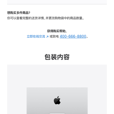
可
调
想购买多件商品？
倾
你可以查看完整的送货详情，并更改购物袋中的商品数量。
斜
度
的
获得购买帮助，
支
立即在线交流
(在
或致电
400-666-8800
。
架
新
的
窗
分
口
包装内容
期
中
付
打
款
开)
选
项)