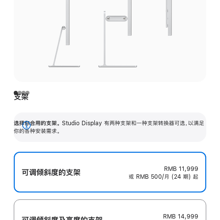
支架
选择你合用的支架。
Studio Display 有两种支架和一种支架转换器可选，以满足
展
你的各种安装需求。
开
RMB 11,999
可调倾斜度的支架
或 RMB 500/月 (24 期) 起
RMB 14,999
可调倾斜度及高‍度的支‍架