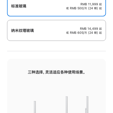
RMB 11,999
起
标准玻璃
或 RMB 500/月 (24 期) 起
RMB 14,499
起
纳米纹理玻璃
或 RMB 605/月 (24 期) 起
三种选择，灵活适应各种使用场景。
标