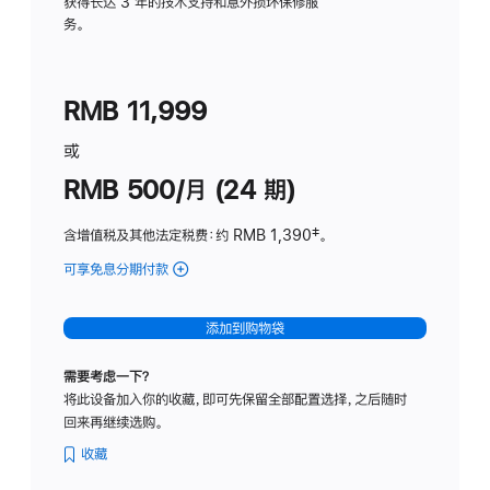
务
获得长达 3 年的技术支持和意外损坏保修服
务。
计
划
(适
RMB 11,999
用
于
或
Studio
RMB 500/月 (24 期)
Display
含增值税及其他法定税费
：约 RMB 1,390
脚
‡。
注
可享免息分期付款
(Studio
Display
-
添加到购物袋
标
准
需要考虑一下？
玻
将此设备加入你的收藏，即可先保留全部配置选择，之后随时
璃
回来再继续选购。
面
板
收藏
-