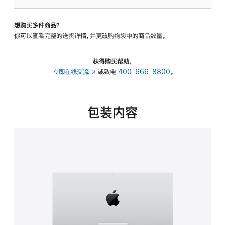
可
调
想购买多件商品？
倾
你可以查看完整的送货详情，并更改购物袋中的商品数量。
斜
度
的
获得购买帮助，
支
立即在线交流
(在
或致电
400-666-8800
。
架
新
的
窗
分
口
包装内容
期
中
付
打
款
开)
选
项)