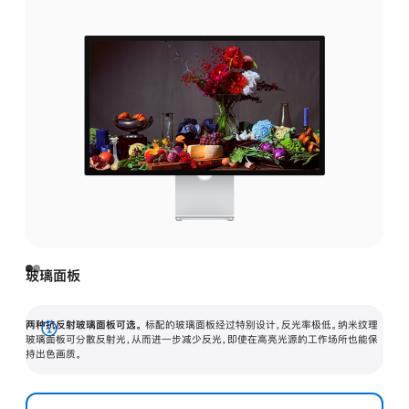
玻璃面板
两种抗反射玻璃面板可选。
标配的玻璃面板经过特别设计，反光率极低。纳米纹理
展
玻璃面板可分散反射光，从而进一步减少反光，即使在高亮光源的工作场所也能保
持出色画质。
开