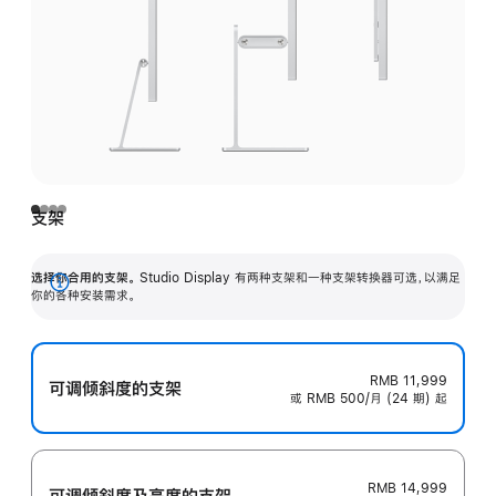
支架
选择你合用的支架。
Studio Display 有两种支架和一种支架转换器可选，以满足
展
你的各种安装需求。
开
RMB 11,999
可调倾斜度的支架
或 RMB 500/月 (24 期) 起
RMB 14,999
可调倾斜度及高‍度的支‍架