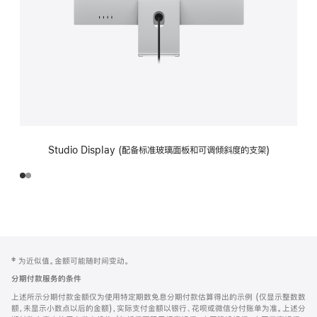
Studio Display (配备标准玻璃面板和可调倾斜度的支架)
网
脚
‡ 为近似值。金额可能随时间变动。
注
页
分期付款服务的条件
页
上述所示分期付款金额仅为使用特定期数免息分期付款估算得出的示例 (仅显示整数数
脚
额，未显示小数点以后的金额)，实际支付金额以银行、花呗或微信分付账单为准。上述分