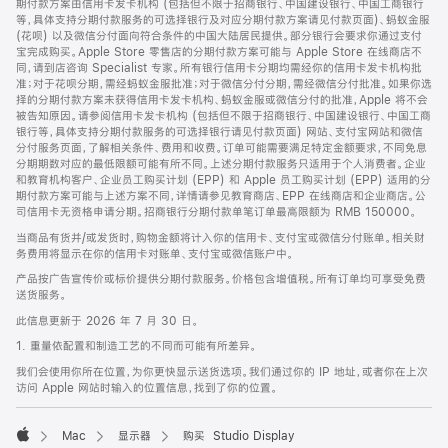
期付款方案由信用卡发卡机构 (包括但不限于招商银行、中国建设银行、中国工商银行
等，具体支持分期付款服务的可选择银行及对应分期付款方案请见付款页面)、蚂蚁金服
(花呗) 以及微信分付面向符合条件的中国大陆居民提供。部分银行会要求你通过支付
宝完成购买。Apple Store 零售店的分期付款方案可能与 Apple Store 在线商店不
同，请到店咨询 Specialist 专家。所有银行信用卡分期均需经你的信用卡发卡机构批
准；对于花呗分期，需经蚂蚁金服批准；对于微信分付分期，需经微信分付批准。如果你选
择的分期付款方案未获得信用卡发卡机构、蚂蚁金服或微信分付的批准，Apple 将不会
被告知原因。请参阅信用卡发卡机构 (包括但不限于招商银行、中国建设银行、中国工商
银行等，具体支持分期付款服务的可选择银行请见付款页面) 网站、支付宝网站和微信
分付服务页面，了解相关条件、费用和收费。订单可能需要满足特定金额要求，不同免息
分期期数对应的最低限额可能有所不同。上述分期付款服务只适用于个人消费者。企业
和教育机构客户、企业员工购买计划 (EPP) 和 Apple 员工购买计划 (EPP) 适用的分
期付款方案可能与上述方案不同，详情请参见教育商店、EPP 在线商店和企业商店。公
司信用卡无资格申请分期。招商银行分期付款单笔订单最高限额为 RMB 150000。
当商品有货并/或发货时，购物金额将计入你的信用卡、支付宝或微信分付账单。相关财
务费用将显示在你的信用卡对账单、支付宝或微信账户中。
产品按广告宣传价或标价提供分期付款服务。价格包含增值税。所有订单均可享受免费
送货服务。
此信息更新于 2026 年 7 月 30 日。
1. 重量依配置和制造工艺的不同而可能有所差异。
我们会使用你所在位置，为你更快显示送货选项。我们通过你的 IP 地址，或者你在上次
访问 Apple 网站时输入的位置信息，找到了你的位置。
Mac
显示器
购买 Studio Display