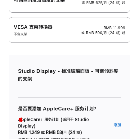
或 RMB 625/月 (24 期) 起
VESA 支架转换器
RMB 11,999
或 RMB 500/月 (24 期) 起
不含支架
Studio Display - 标准玻璃面板 - 可调倾斜度
的支架
是否要添加 AppleCare+ 服务计划？
AppleCare+ 服务计划 (适用于 Studio
AppleC
添加
Display)
服
RMB 1,249
或
RMB 53/月 (24 期)