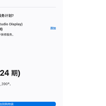
 服务计划？
dio Display)
AppleCare+
添加
期)
服
坏保修服务。
务
计
划
(适
用
于
24 期)
Studio
Display)
1,390
脚
‡。
注
加到购物袋