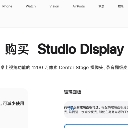
iPhone
Watch
Vision
AirPods
家居
娱乐
购买 Studio Display
桌上视角功能的 1200 万像素 Center Stage 摄像头、录音棚
玻璃面板
，可减少使用
纳米纹理玻璃面板可进一步减少反光，即使在
两种抗反射玻璃面板可选。
标配的玻璃面板经
。
有高亮光源的场所使用，也能保持出色画质。
展
光，从而进一步减少反光，即使在高亮光源的工
开