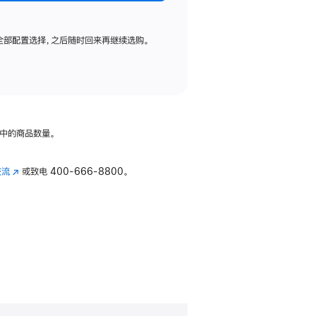
全部配置选择，之后随时回来再继续选购。
中的商品数量。
交流
(在
或致电
400-666-8800。
新
窗
口
中
打
开)