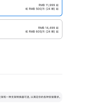
RMB 11,999
起
或 RMB 500/月 (24 期) 起
RMB 14,499
起
或 RMB 605/月 (24 期) 起
配可调倾斜度及高度的支架，额外增加 105
VESA 支架转换器
 有两种支架和一种支架转换器可选，以满足你的各种安装需求。
毫米的高度调节范围。
容的支架 (未随附)