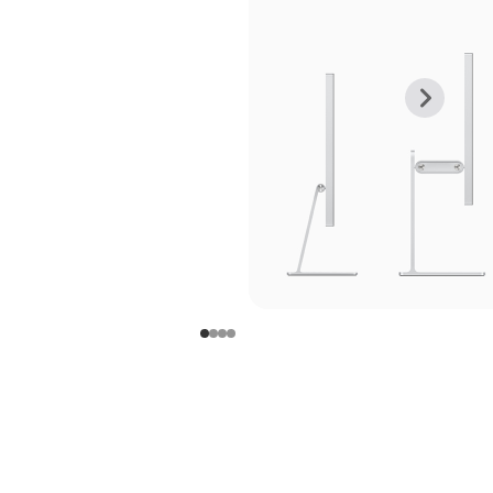
上
下
一
一
张
张
图
图
库
库
图
图
片
片
-
-
支
支
架
架