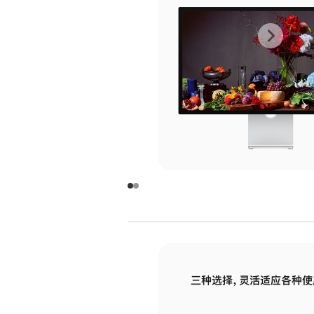
上
下
一
一
张
张
图
图
库
库
图
图
片
片
-
-
玻
玻
璃
璃
三种选择，灵活适应各种使
面
面
板
板