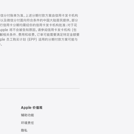
微信分付账单为准。上述分期付款方案由信用卡发卡机构
) 以及微信分付面向符合条件的中国大陆居民提供。部分
家。所有银行信用卡分期均需经你的信用卡发卡机构批准；对于花
ple 将不会被告知原因。请参阅信用卡发卡机构 (包
了解相关条件、费用和收费。订单可能需要满足特定金额要
e 员工购买计划 (EPP) 适用的分期付款方案可能与
。
Apple 价值观
辅助功能
环境责任
隐私