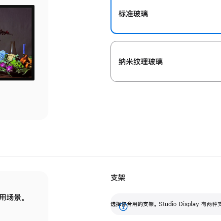
标准玻璃
纳米纹理玻璃
支架
用场景。
标配可调倾斜度的支架，提供 30 度的倾斜度
选
选择你合用的支架。
Studio Display
调节范围。
展