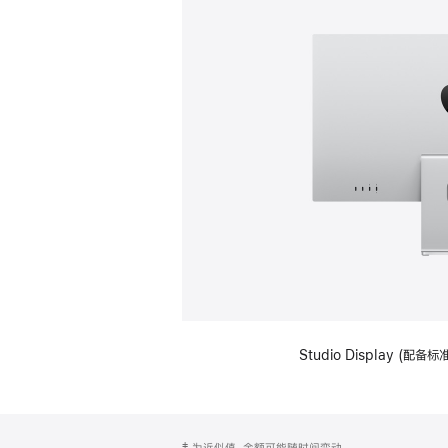
Studio Display (
网
脚