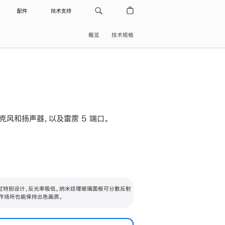
配件
技术支持
概览
技术规格
级麦克风和扬声器，以及雷雳 5 端口。
过特别设计，反光率极低。纳米纹理玻璃面板可分散反射
作场所也能保持出色画质。