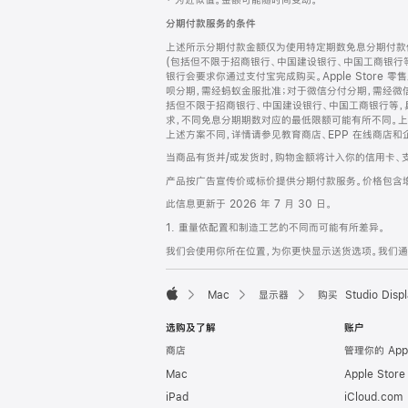
‡ 为近似值。金额可能随时间变动。
注
页
分期付款服务的条件
页
上述所示分期付款金额仅为使用特定期数免息分期付款估
脚
(包括但不限于招商银行、中国建设银行、中国工商银行
银行会要求你通过支付宝完成购买。Apple Store 零
呗分期，需经蚂蚁金服批准；对于微信分付分期，需经微信
括但不限于招商银行、中国建设银行、中国工商银行等，
求，不同免息分期期数对应的最低限额可能有所不同。上述分
上述方案不同，详情请参见教育商店、EPP 在线商店和
当商品有货并/或发货时，购物金额将计入你的信用卡、
产品按广告宣传价或标价提供分期付款服务。价格包含
此信息更新于 2026 年 7 月 30 日。
1. 重量依配置和制造工艺的不同而可能有所差异。
我们会使用你所在位置，为你更快显示送货选项。我们通过你
Mac
显示器
购买 Studio Displ
Apple
选购及了解
账户
商店
管理你的 App
Mac
Apple Stor
iPad
iCloud.com