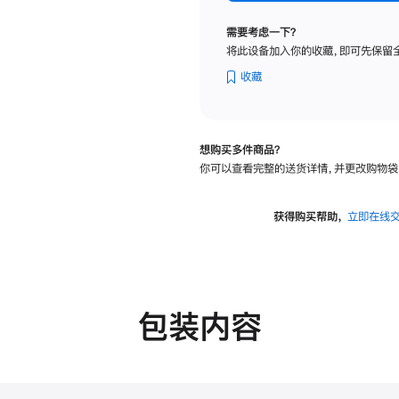
标
准
需要考虑一下？
玻
将此设备加入你的收藏，即可先保留
璃
面
收藏
板
-
可
想购买多件商品？
调
你可以查看完整的送货详情，并更改购物袋
倾
斜
度
获得购买帮助，
立即在线
的
支
架
的
分
包装内容
期
付
款
选
项)