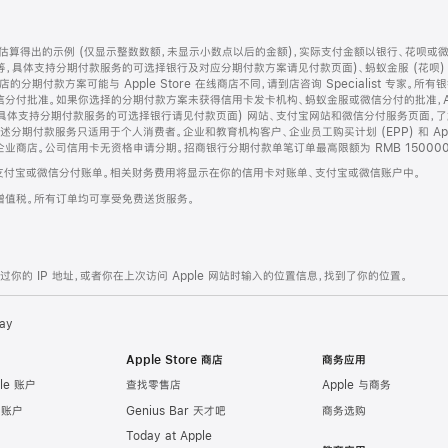
算得出的示例 (仅显示整数数额，未显示小数点以后的金额)，实际支付金额以银行、花呗或
等，具体支持分期付款服务的可选择银行及对应分期付款方案请见付款页面)、蚂蚁金服 (花呗
售店的分期付款方案可能与 Apple Store 在线商店不同，请到店咨询 Specialist 专
分付批准。如果你选择的分期付款方案未获得信用卡发卡机构、蚂蚁金服或微信分付的批准，Ap
具体支持分期付款服务的可选择银行请见付款页面) 网站、支付宝网站和微信分付服务页面，
期付款服务只适用于个人消费者。企业和教育机构客户、企业员工购买计划 (EPP) 和 Appl
企业商店。公司信用卡无资格申请分期。招商银行分期付款单笔订单最高限额为 RMB 150000
支付宝或微信分付账单。相关财务费用将显示在你的信用卡对账单、支付宝或微信账户中。
增值税。所有订单均可享受免费送货服务。
的 IP 地址，或者你在上次访问 Apple 网站时输入的位置信息，找到了你的位置。
ay
Apple Store 商店
商务应用
le 账户
查找零售店
Apple 与商务
e 账户
Genius Bar 天才吧
商务选购
Today at Apple