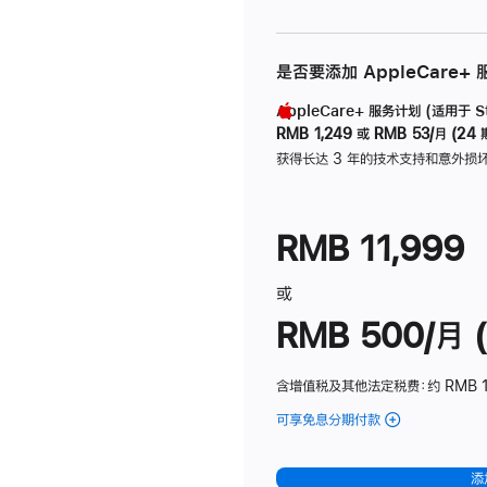
是否要添加 AppleCare+
AppleCare+ 服务计划 (适用于 Stu
RMB 1,249
或
RMB 53/月 (24 
获得长达 3 年的技术支持和意外损
RMB 11,999
或
RMB 500/月 (
含增值税及其他法定税费
：约 RMB 
可享免息分期付款
(Studio
Display
-
添